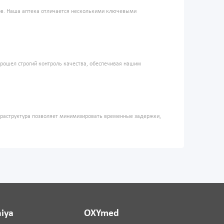
ров. Наша аптека отличается несколькими ключевыми
прошел строгий контроль качества, обеспечивая нашим
фраструктура позволяет минимизировать временные задержки,
iya
OXYmed