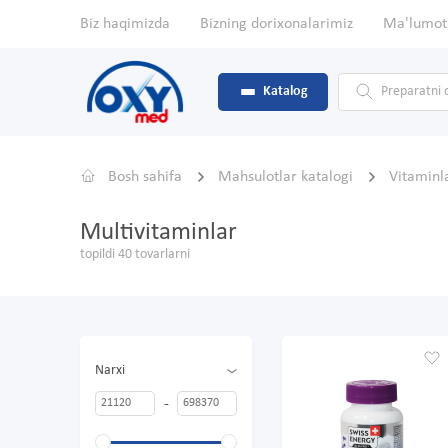
Biz haqimizda
Bizning dorixonalarimiz
Ma'lumot
Katalog
Bosh sahifa
Mahsulotlar katalogi
Vitaminl
Multivitaminlar
topildi 40 tovarlarni
Narxi
-