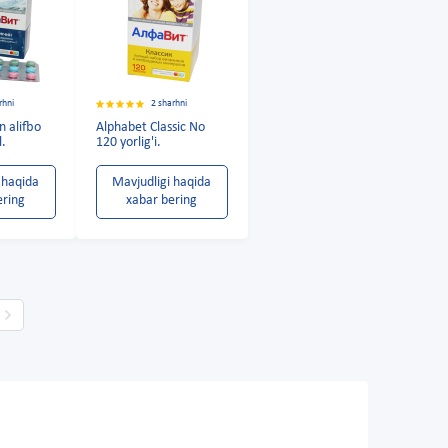
rhni
2 sharhni
n alifbo
Alphabet Classic No
l.
120 yorlig'i.
 haqida
Mavjudligi haqida
ering
xabar bering