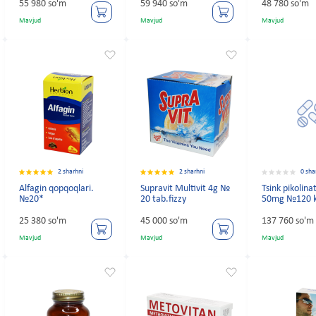
55 980 so'm
59 940 so'm
48 780 so'm
Mavjud
Mavjud
Mavjud
2 sharhni
2 sharhni
0 sha
Alfagin qopqoqlari.
Supravit Multivit 4g №
Tsink pikolin
№20*
20 tab.fizzy
50mg №120 k
25 380 so'm
45 000 so'm
137 760 so'm
Mavjud
Mavjud
Mavjud