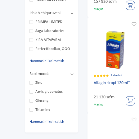
157 920 so'm
Mavjud
Ishlab chiqaruvchi
PRIMEA LIMITED
Saga Laboratories
KIRA VITAFARM
Perfectfoodlab, ООО
Hammasini ko'rsatish
Faol modda
2 sharhni
Zinc
Alfagin siropi 120ml*
Aeris gluconatus
21 120 so'm
Ginseng
Mavjud
Thiamine
Hammasini ko'rsatish