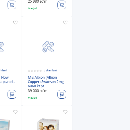
25 980 so'm
Mavjud
rhlarni
0 sharhlarni
at Now
Mis Albion (Albion
aps.rast.
Copper) Swanson 2mg
№60 kaps.
39 000 so'm
Mavjud