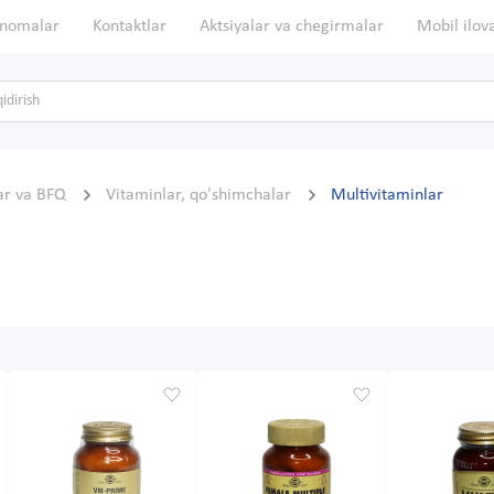
nomalar
Kontaktlar
Aktsiyalar va chegirmalar
Mobil ilov
ar va BFQ
Vitaminlar, qo'shimchalar
Multivitaminlar