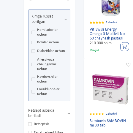
Kimga ruxsat
berilgan
2 sharhni
Vit.Swiss Energy
Homiladorlar
Omega-3 Multivit No
uchun
60 chaynash pastasi
Bolalar uchun
210 000 so'm
Mavjud
Diabetiklar uchun
Allergiyaga
chalinganlar
uchun
Haydovchilar
uchun
Emizikli onalar
uchun
Retsept asosida
2 sharhni
beriladi
Sambovin-SAMBOVIN
Retseptsiz
№ 30 tab.
Faqat retsept bilan