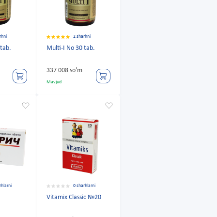
rhni
2 sharhni
 tab.
Multi-I No 30 tab.
337 008 so'm
Mavjud
rhlarni
0 sharhlarni
Vitamix Classic №20