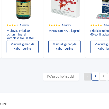
3 sharhni
2 sharhni
2 sha
Multivit. erkaklar
Metovitan №20 kapsul
Erkaklar uchu
uchun mineral
60-sonli jadva
kompleks No 60 stol.
Mavjudligi haqida
Mavjudligi haqida
Mavjudligi
xabar bering
xabar bering
xabar b
Ko'proq ko'rsatish
1
2
Ymed