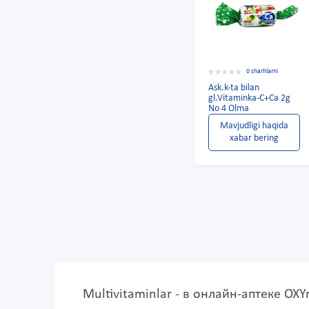
0 sharhlarni
Ask.k-ta bilan
gl.Vitaminka-C+Ca 2g
No 4 Olma
Mavjudligi haqida
xabar bering
Multivitaminlar - в онлайн-аптеке OX