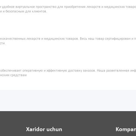
и удобное виртуальное пространство для приобретения лекарств и медицинских това
м и безопасным для клиентов.
кокачественных лекарств и медицинских товаров. Весь наш товар сертифицирован и 
сти.
" обеспечивает оперативную и эффективную доставку заказов. Наша разветвленная ин
инским средствам
Xaridor uchun
Kompan