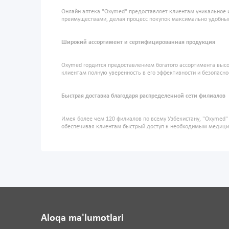
Онлайн аптека "Oxymed" предоставляет клиентам уникальное 
преимуществами, делая процесс покупок максимально удобны
Широкий ассортимент и сертифицированная продукция
Oxymed гордится предоставлением богатого ассортимента высо
клиентам полную уверенность в его эффективности и безопасно
Быстрая доставка благодаря распределенной сети филиалов
Имея более чем 120 филиалов по всему Узбекистану, "Oxymed
обеспечивая клиентам быстрый доступ к необходимым медиц
Aloqa ma'lumotlari