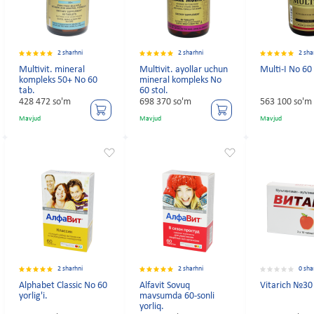
2 sharhni
2 sharhni
2 sha
Multivit. mineral
Multivit. ayollar uchun
Multi-I No 60
kompleks 50+ No 60
mineral kompleks No
tab.
60 stol.
428 472 so'm
698 370 so'm
563 100 so'm
Mavjud
Mavjud
Mavjud
2 sharhni
2 sharhni
0 sha
Alphabet Classic No 60
Alfavit Sovuq
Vitarich №30
yorlig'i.
mavsumda 60-sonli
yorliq.