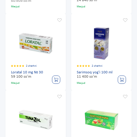
24 840 so'm
60 909 so'm
Mavjud
Mavjud
2 sharhni
2 sharhni
Loratal 10 mg № 30
Sarimsoq yog'i 100 ml
59 100 so'm
11 400 so'm
Mavjud
Mavjud