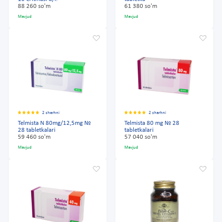
88 260 so'm
61 380 so'm
Mavjud
Mavjud
2 sharhni
2 sharhni
Telmista N 80mg/12,5mg №
Telmista 80 mg № 28
28 tabletkalari
tabletkalari
59 460 so'm
57 040 so'm
Mavjud
Mavjud