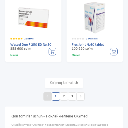
2 sharhni
0 sharhlarni
Wessel Due F 250 ED № 50
Flex Joint №60 tablet
358 600 so'm
100 920 so'm
Mavjud
Mavjud
Ko'proq ko'rsatish
1
2
3
Qon tomirlar uchun - в онлайн-аптеке OXYmed
Онлайн аптека "Oxymed" предоставляет клиентам уникальное и удобное