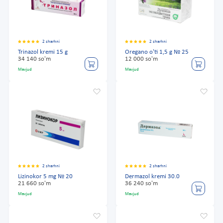
2 sharhni
2 sharhni
Trinazol kremi 15 g
Oregano o'ti 1,5 g № 25
34 140 so'm
12 000 so'm
Mavjud
Mavjud
2 sharhni
2 sharhni
Lizinokor 5 mg № 20
Dermazol kremi 30.0
21 660 so'm
36 240 so'm
Mavjud
Mavjud