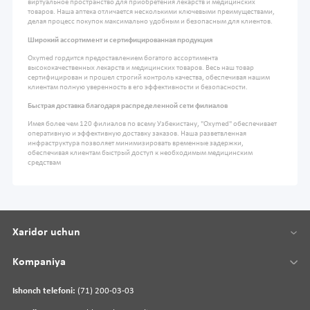
виртуальное пространство для приобретения лекарств и медицинских
товаров. Наша аптека отличается несколькими ключевыми преимуществами,
делая процесс покупок максимально удобным и безопасным для клиентов.
Широкий ассортимент и сертифицированная продукция
Oxymed гордится предоставлением богатого ассортимента
высококачественных лекарств и медицинских товаров. Весь наш товар
сертифицирован и прошел строгий контроль качества, обеспечивая нашим
клиентам полную уверенность в его эффективности и безопасности.
Быстрая доставка благодаря распределенной сети филиалов
Имея более чем 120 филиалов по всему Узбекистану, "Oxymed" обеспечивает
оперативную и эффективную доставку заказов. Наша разветвленная
инфраструктура позволяет минимизировать временные задержки,
обеспечивая клиентам быстрый доступ к необходимым медицинским
средствам
Xaridor uchun
Kompaniya
Ishonch telefoni:
(71) 200-03-03