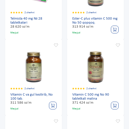
2 sharhni
2 sharhni
Telmista 40 mg № 28
Ester-C plus vitamin C 500 mg
tabletkalari
No 50 qopqoq.
28 620 so'm
313 914 so'm
Mavjud
Mavjud
2 sharhni
2 sharhni
Vitamin C va gul kestirib, No
Vitamin C 500 mg No 90
100 tab.
tabletkali malina
311 586 so'm
371 424 so'm
Mavjud
Mavjud