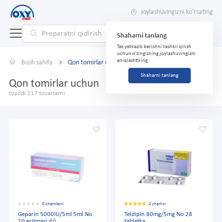
Joylashuvingizni ko'rsating
Shaharni tanlang
Tez yetkazib berishni tashkil qilish
uchun o'zingizning joylashuvingizni
aniqlashtiring
Bosh sahifa
Qon tomirlar uchun
Shaharni tanlang
Qon tomirlar uchun
topildi 217 tovarlarni
0 sharhlarni
2 sharhni
Geparin 5000IU/5ml 5ml No
Teldipin 80mg/5mg No 28
10 eritmasi d/i.
tabletka