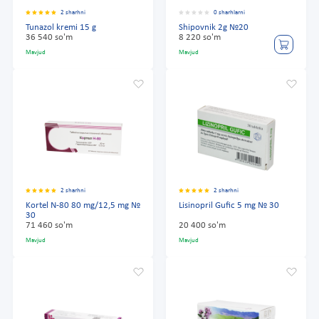
2 sharhni
0 sharhlarni
Tunazol kremi 15 g
Shipovnik 2g №20
36 540 so'm
8 220 so'm
Mavjud
Mavjud
2 sharhni
2 sharhni
Kortel N-80 80 mg/12,5 mg №
Lisinopril Gufic 5 mg № 30
30
71 460 so'm
20 400 so'm
Mavjud
Mavjud