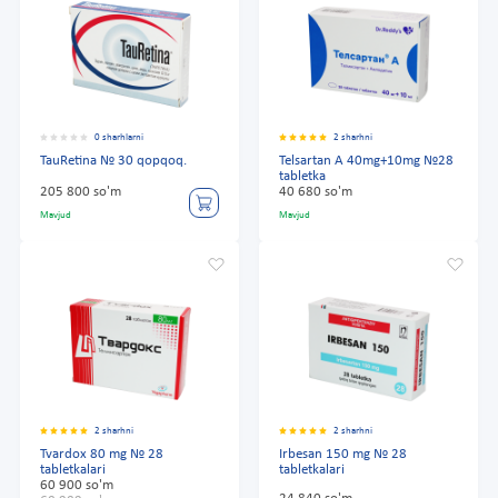
0 sharhlarni
2 sharhni
TauRetina № 30 qopqoq.
Telsartan A 40mg+10mg №28
tabletka
205 800 so'm
40 680 so'm
Mavjud
Mavjud
2 sharhni
2 sharhni
Tvardox 80 mg № 28
Irbesan 150 mg № 28
tabletkalari
tabletkalari
60 900 so'm