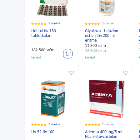
2 sharhni
2 sharhni
Hofitol № 180
Glyukoza - Infuzion
tabletkalari
uchun 5% 200 ml
eritma
11 300 so'm
182 500 so'm
12 900 so'm
Mavjud
Mavjud
2 sharhni
2 sharhni
Liv-52 № 100
Ademta 400 mg/5 ml
№5 erituvchi bilan