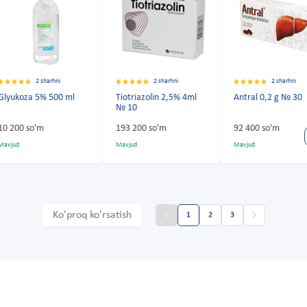
2 sharhni
2 sharhni
2 sharhni
Glyukoza 5% 500 ml
Tiotriazolin 2,5% 4ml
Antral 0,2 g № 30
№ 10
10 200 so'm
193 200 so'm
92 400 so'm
Mavjud
Mavjud
Mavjud
Ko'proq ko'rsatish
1
2
3