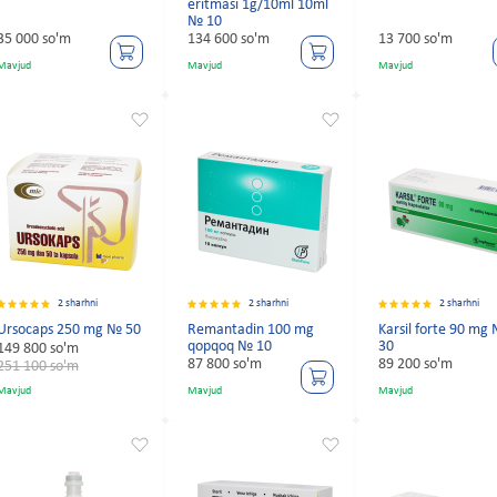
eritmasi 1g/10ml 10ml
№ 10
35 000 so'm
134 600 so'm
13 700 so'm
Mavjud
Mavjud
Mavjud
2 sharhni
2 sharhni
2 sharhni
Ursocaps 250 mg № 50
Remantadin 100 mg
Karsil forte 90 mg
qopqoq № 10
30
149 800 so'm
87 800 so'm
89 200 so'm
251 100 so'm
Mavjud
Mavjud
Mavjud