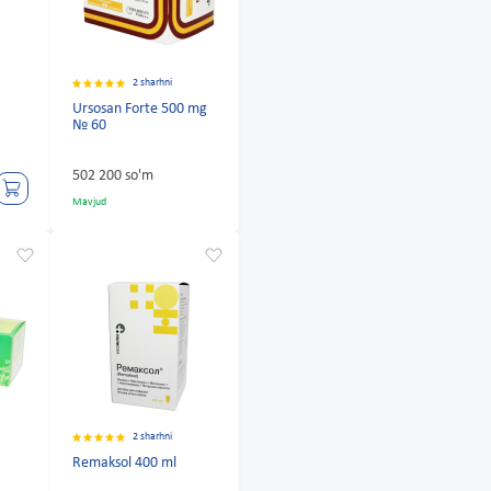
2 sharhni
Ursosan Forte 500 mg
№ 60
502 200 so'm
Mavjud
2 sharhni
Remaksol 400 ml