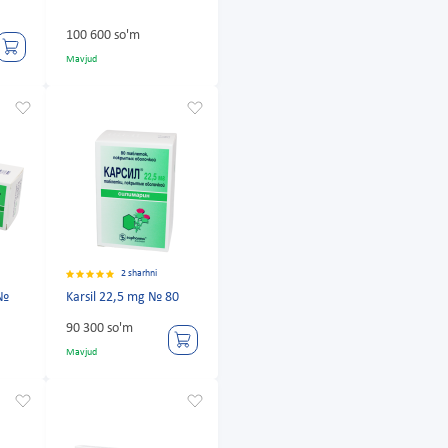
100 600 so'm
Mavjud
2 sharhni
 №
Karsil 22,5 mg № 80
90 300 so'm
Mavjud