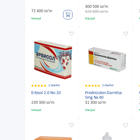
300 500 so'm
72 400 so'm
425 900 so'm
Mavjud
Mavjud
2 sharhni
2 sharhni
Erbisol 2.0 No 10
Prednizolon-Darnitsa
5mg № 40
239 300 so'm
31 300 so'm
Mavjud
Mavjud