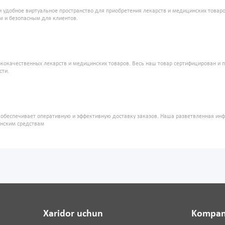
и удобное виртуальное пространство для приобретения лекарств и медицинских това
м и безопасным для клиентов.
кокачественных лекарств и медицинских товаров. Весь наш товар сертифицирован и 
сти.
" обеспечивает оперативную и эффективную доставку заказов. Наша разветвленная ин
инским средствам
Xaridor uchun
Kompan