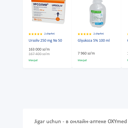
2 sharhni
2 sharhni
Ursoliv 250 mg № 50
Glyukoza 5% 100 ml
163 000 so'm
7 960 so'm
167 400 so'm
Mavjud
Mavjud
Jigar uchun - в онлайн-аптеке OXYmed