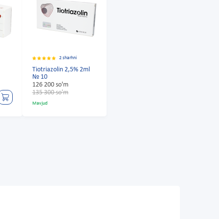
2 sharhni
Tiotriazolin 2,5% 2ml
№ 10
126 200 so'm
135 300 so'm
Mavjud