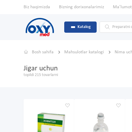
Biz haqimizda
Bizning dorixonalarimiz
Ma'lumot
Katalog
Bosh sahifa
Mahsulotlar katalogi
Nima uc
Jigar uchun
topildi 215 tovarlarni