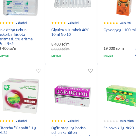
2 sharhni
2 sharhni
2 sharhni
In'ektsiya uchun
Glyukoza-Jurabek 40%
Qovoq yog'i 100 ml
askorbin kislota
10ml No 10
eritmasi. 5% eritma
2ml № 5
8 400 so'm
2 400 so'm
19 000 so'm
8 900 so'm
Mavjud
Mavjud
Mavjud
2 sharhni
2 sharhni
0 sharhlarni
Fitotcha "Gepafit" 1 g
Og'iz orqali yuborish
Shipovnik 2g №20
№25
uchun karditon