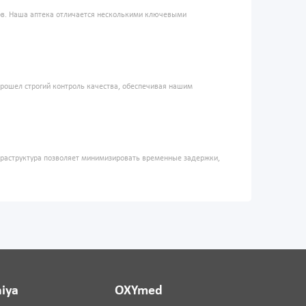
ров. Наша аптека отличается несколькими ключевыми
прошел строгий контроль качества, обеспечивая нашим
фраструктура позволяет минимизировать временные задержки,
iya
OXYmed