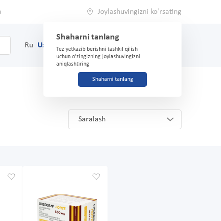
a
Joylashuvingizni ko'rsating
Shaharni tanlang
0
Savat
Ru
Uz
(71) 200-03-03
Tez yetkazib berishni tashkil qilish
uchun o'zingizning joylashuvingizni
aniqlashtiring
Shaharni tanlang
Saralash