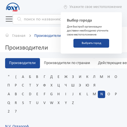
Укажите свое местоположение
Выбор города
Для быстрой организации
доставки необходимо уточнить
свое местоположение
Главная
Производители
Выбрать город
Производители
Производители
Производители по странам
Действующие ве
"
(
А
Б
В
Г
Д
Е
Ж
З
И
К
Л
М
Н
О
П
Р
С
Т
У
Ф
Х
Ц
Ч
Ш
Э
Ю
Я
A
B
C
D
E
F
G
H
I
J
K
L
M
N
O
P
Q
R
S
T
U
V
W
X
Y
Z
2
7
N.V. Organonф