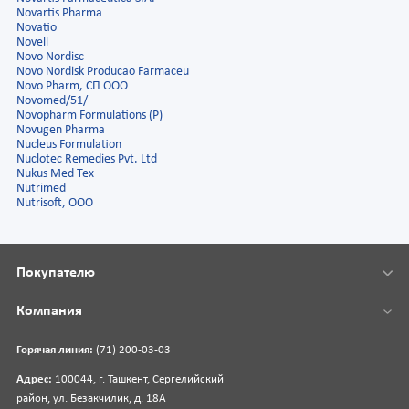
Novartis Pharma
Novatio
Novell
Novo Nordisc
Novo Nordisk Producao Farmaceu
Novo Pharm, СП ООО
Novomed/51/
Novopharm Formulations (P)
Novugen Pharma
Nucleus Formulation
Nuclotec Remedies Pvt. Ltd
Nukus Med Tex
Nutrimed
Nutrisoft, OOO
Покупателю
Компания
Горячая линия:
(71) 200-03-03
Адрес:
100044, г. Ташкент, Сергелийский
район, ул. Безакчилик, д. 18А