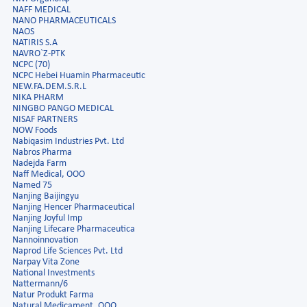
NAFF MEDICAL
NANO PHARMACEUTICALS
NAOS
NATIRIS S.A
NAVRO`Z-PTK
NCPC (70)
NCPC Hebei Huamin Pharmaceutic
NEW.FA.DEM.S.R.L
NIKA PHARM
NINGBO PANGO MEDICAL
NISAF PARTNERS
NOW Foods
Nabiqasim Industries Pvt. Ltd
Nabros Pharma
Nadejda Farm
Naff Medical, ООО
Named 75
Nanjing Baijingyu
Nanjing Hencer Pharmaceutical
Nanjing Joyful Imp
Nanjing Lifecare Pharmaceutica
Nannoinnovation
Naprod Life Sciences Pvt. Ltd
Narpay Vita Zone
National Investments
Nattermann/6
Natur Produkt Farma
Natural Medicament, ООО