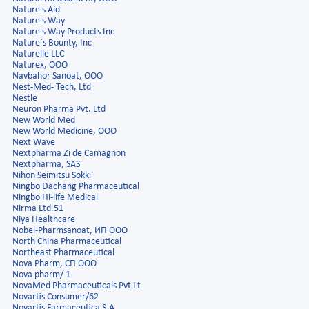
Nature's Aid
Nature's Way
Nature's Way Products Inc
Nature`s Bounty, Inc
Naturelle LLC
Naturex, OOO
Navbahor Sanoat, ООО
Nest-Med- Tech, Ltd
Nestle
Neuron Pharma Pvt. Ltd
New World Med
New World Medicine, ООО
Next Wave
Nextpharma Zi de Camagnon
Nextpharma, SAS
Nihon Seimitsu Sokki
Ningbo Dachang Pharmaceutical
Ningbo Hi-life Medical
Nirma Ltd.51
Niya Healthcare
Nobel-Pharmsanoat, ИП ООО
North China Pharmaceutical
Northeast Pharmaceutical
Nova Pharm, СП ООО
Nova pharm/ 1
NovaMed Pharmaceuticals Pvt Lt
Novartis Consumer/62
Novartis Farmaceutica S.A.