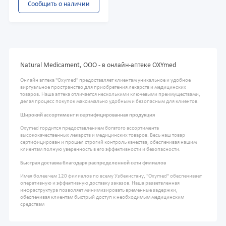
Сообщить о наличии
Natural Medicament, ООО - в онлайн-аптеке OXYmed
Онлайн аптека "Oxymed" предоставляет клиентам уникальное и удобное
виртуальное пространство для приобретения лекарств и медицинских
товаров. Наша аптека отличается несколькими ключевыми преимуществами,
делая процесс покупок максимально удобным и безопасным для клиентов.
Широкий ассортимент и сертифицированная продукция
Oxymed гордится предоставлением богатого ассортимента
высококачественных лекарств и медицинских товаров. Весь наш товар
сертифицирован и прошел строгий контроль качества, обеспечивая нашим
клиентам полную уверенность в его эффективности и безопасности.
Быстрая доставка благодаря распределенной сети филиалов
Имея более чем 120 филиалов по всему Узбекистану, "Oxymed" обеспечивает
оперативную и эффективную доставку заказов. Наша разветвленная
инфраструктура позволяет минимизировать временные задержки,
обеспечивая клиентам быстрый доступ к необходимым медицинским
средствам