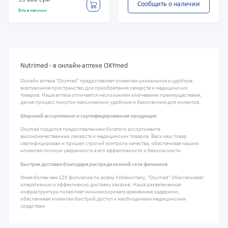
Сообщить о наличии
Есть в наличии
Nutrimed - в онлайн-аптеке OXYmed
Онлайн аптека "Oxymed" предоставляет клиентам уникальное и удобное
виртуальное пространство для приобретения лекарств и медицинских
товаров. Наша аптека отличается несколькими ключевыми преимуществами,
делая процесс покупок максимально удобным и безопасным для клиентов.
Широкий ассортимент и сертифицированная продукция
Oxymed гордится предоставлением богатого ассортимента
высококачественных лекарств и медицинских товаров. Весь наш товар
сертифицирован и прошел строгий контроль качества, обеспечивая нашим
клиентам полную уверенность в его эффективности и безопасности.
Быстрая доставка благодаря распределенной сети филиалов
Имея более чем 120 филиалов по всему Узбекистану, "Oxymed" обеспечивает
оперативную и эффективную доставку заказов. Наша разветвленная
инфраструктура позволяет минимизировать временные задержки,
обеспечивая клиентам быстрый доступ к необходимым медицинским
средствам