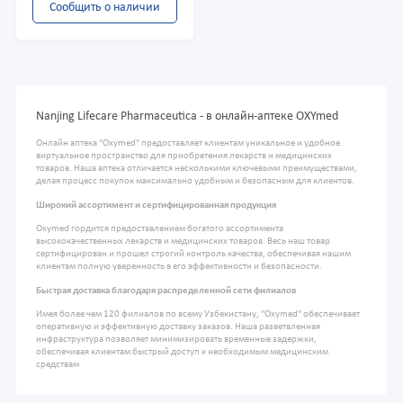
Сообщить о наличии
Nanjing Lifecare Pharmaceutica - в онлайн-аптеке OXYmed
Онлайн аптека "Oxymed" предоставляет клиентам уникальное и удобное
виртуальное пространство для приобретения лекарств и медицинских
товаров. Наша аптека отличается несколькими ключевыми преимуществами,
делая процесс покупок максимально удобным и безопасным для клиентов.
Широкий ассортимент и сертифицированная продукция
Oxymed гордится предоставлением богатого ассортимента
высококачественных лекарств и медицинских товаров. Весь наш товар
сертифицирован и прошел строгий контроль качества, обеспечивая нашим
клиентам полную уверенность в его эффективности и безопасности.
Быстрая доставка благодаря распределенной сети филиалов
Имея более чем 120 филиалов по всему Узбекистану, "Oxymed" обеспечивает
оперативную и эффективную доставку заказов. Наша разветвленная
инфраструктура позволяет минимизировать временные задержки,
обеспечивая клиентам быстрый доступ к необходимым медицинским
средствам