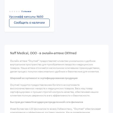
0 отзывов
Урсонафф капсулы №30
Сообщить о наличии
Naff Medical, ООО - в онлайн-аптеке OXYmed
Онлайн аптека "Oxymed" предоставляет клиентам уникальное и удобное
виртуальное пространство для приобретения лекарств и медицинских
товаров. Наша аптека отличается несколькими ключевыми преимуществами,
делая процесс покупок максимально удобным и безопасным для клиентов.
Широкий ассортимент и сертифицированная продукция
Oxymed гордится предоставлением богатого ассортимента
высококачественных лекарств и медицинских товаров. Весь наш товар
сертифицирован и прошел строгий контроль качества, обеспечивая нашим
клиентам полную уверенность в его эффективности и безопасности.
Быстрая доставка благодаря распределенной сети филиалов
Имея более чем 120 филиалов по всему Узбекистану, "Oxymed" обеспечивает
оперативную и эффективную доставку заказов. Наша разветвленная