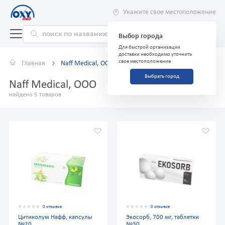
Укажите свое местоположение
Выбор города
Для быстрой организации
доставки необходимо уточнить
свое местоположение
Главная
Naff Medical, ООО
Выбрать город
Naff Medical, ООО
найдено 5 товаров
0 отзывов
0 отзывов
Цитиколум Нафф, капсулы
Экосорб, 700 мг, таблетки
№20
№30