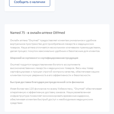
Сообщить о наличии
Named 75 - в онлайн-аптеке OXYmed
Онлайн аптека "Oxymed" предоставляет клиентам уникальное и удобное
виртуальное пространство для приобретения лекарств и медицинских
товаров. Наша аптека отличается несколькими ключевыми преимуществами,
делая процесс покупок максимально удобным и безопасным для клиентов.
Широкий ассортимент и сертифицированная продукция
Oxymed гордится предоставлением богатого ассортимента
высококачественных лекарств и медицинских товаров. Весь наш товар
сертифицирован и прошел строгий контроль качества, обеспечивая нашим
клиентам полную уверенность в его эффективности и безопасности.
Быстрая доставка благодаря распределенной сети филиалов
Имея более чем 120 филиалов по всему Узбекистану, "Oxymed" обеспечивает
оперативную и эффективную доставку заказов. Наша разветвленная
инфраструктура позволяет минимизировать временные задержки,
обеспечивая клиентам быстрый доступ к необходимым медицинским
средствам