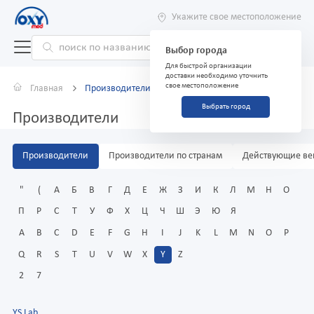
Укажите свое местоположение
Выбор города
Для быстрой организации
доставки необходимо уточнить
свое местоположение
Главная
Производители
Выбрать город
Производители
Производители
Производители по странам
Действующие ве
"
(
А
Б
В
Г
Д
Е
Ж
З
И
К
Л
М
Н
О
П
Р
С
Т
У
Ф
Х
Ц
Ч
Ш
Э
Ю
Я
A
B
C
D
E
F
G
H
I
J
K
L
M
N
O
P
Q
R
S
T
U
V
W
X
Y
Z
2
7
YS Lab