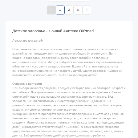
1
2
3
Детское здоровье - в онлайн-аптеке OXYmed
Лекарства для детей:
Обеспечение безопасного и эффективного лечения детей - это критически
важный аспект поддержания их здоровья и общего благополучия. Дети,
подобно взрослым, подвержены риску заболеваний и появлению
неприятных симптомов. Иногда требуется использование медикаментов для
облегчения и ускорения выздоровления. В данной статье мы рассмотрим
основные аспекты применения лекарств у детей, уделяя особое внимание их
безопасности и эффективности. Выбор лекарств для детей:
Основные критерии
При выборе лекарств для детей следует учесть ряд важных факторов: Возраст и
вес ребенка: Дозировка лекарств зависит от возраста и веса ребенка. Важно
строго соблюдать рекомендации врача или указания на упаковке. Вид
заболевания или симптомов: Лекарства предназначены для лечения
разнообразных состояний, таких как повышение температуры, боль в горле,
кашель, аллергические проявления и другие.
Выбор конкретного препарата зависит от наблюдаемых симптомов у ребенка.
Безопасность и наличие лицензии: Убедитесь, что выбранное лекарство
содержит безопасные и эффективные активные компоненты, подходящие для
детей, и обладает соответствующей лицензией. Форма выпуска: Лекарства
представлены в различных формах, включая сиропы, таблетки, капли, мази и
другие. Выберите наиболее удобную форму для вашего ребенка.