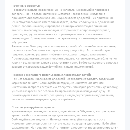
Побочные эффекты:
Проверьте на наличие возможных нежелательных реакций и признаков
аллергии. При появлении таких симптомов необходимо немедленно
проконсультироваться с врачом. Виды лекарств для детей и их применение:
Существует несколько категорий лекарств, часто используемых для лечения
детей: Жаропонижающие препараты: Они применяются для снижения
высокой температуры и лихорадки, которые часто сопровождают грипп,
простуды и другие заболевания, сопровождающиеся повышением
температуры. Примерами таких препаратов могут служить парацетамол и
ибупрофен.
Антисептики: Эти средства используются для обработки небольших порезов,
царапин и ушибов, такие как перекись водорода и йод. Это способствует
предотвращению развития инфекции и ускоряет процесс заживления.
Противокашлевые и муколитические средства: Их применяют для облегчения
кашля и разжижения слизи в дыхательных путях. Выбор конкретного средства
зависит от характера кашля (сухой или с наличием мокроты).
Правила безопасного использования лекарств для детей:
При использовании лекарств для детей необходимо соблюдать следующие
меры безопасности: Соблюдайте инструкции: Внимательно изучите
инструкции и строго следуйте им. Убедитесь, что верно рассчитали дозировку,
учитывая возраст и вес ребенка. Не превышайте рекомендуемую дозу: Не
рекомендуется увеличивать дозировку в надежде ускорить выздоровление,
так как это может навредить здоровью ребенка.
Проконсультируйтесь с врачом:
Храните лекарства в недоступном для детей месте: Убедитесь, что препараты
хранятся в безопасном месте, где дети не могут достать к ним.
Соблюдайте срок годности: Никогда не используйте лекарства после
истечения срока годности, так как это может повредить здоровью. Избегайте
самолечения: Не предпринимайте попыток самостоятельно диагностировать и