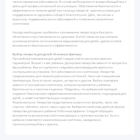
лечить серьезные заболевания. В случае необходимости всегда обращайтесь к
врачу для профессиональной консультации. Обеспечение безопасности и
эффективности лечения детей при помощи лекарств - важное условие для
поддержания их здоровья и общего благополучия. Дети, так же как и
взрослые, подвержены риску заболеваний и появлению неприятных
симптомов.
Иногда необходимо прибегать к применению лекарств для быстрого
облегчения и восстановления их здоровья. В этой статье мы рассмотрим
основные аспекты использования медикаментов для детей, уделяя особое
внимание их безопасности и эффективности.
Выбор лекарств для детей: Основные факторы
При выборе препаратов для детей следует учесть несколько важных
параметров: Возраст и вес ребенка: Дозировка лекарства зависит от возраста и
веса ребенка. Важно тщательно следовать рекомендациям врача или
инструкциям на упаковке. Тип заболевания или симптомов: Лекарства
предназначены для лечения различных состояний, таких как повышенная
температура, боль в горле, кашель, аллергии и другие. Выбор препарата
зависит от конкретных симптомов, которые проявляются у ребенка.
Безопасность и наличие лицензии: Убедитесь, что выбранный препарат
содержит безопасные и эффективные активные компоненты, подходящие для
детей, и имеет соответствующую лицензию.
Форма выпуска: Лекарства представлены в различных формах, таких как
сиропы, таблетки, капли, мази и другие. Выберите наиболее удобную форму
лекарства для вашего ребенка Побочные эффекты: Следует обращать
внимание на возможные побочные реакции и признаки аллергии. Если у
ребенка появляются нежелательные симптомы, немедленно
проконсультируйтесь с врачом.