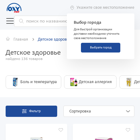
Укажите свое местоположение
Выбор города
Для быстрой организации
доставки необходимо уточнить
свое местоположение
Главная
Детское здоровье
Выбрать город
Детское здоровье
найдено 136 товаров
Боль и температура
Детская аллергия
Дет
Сортировка
Фильтр