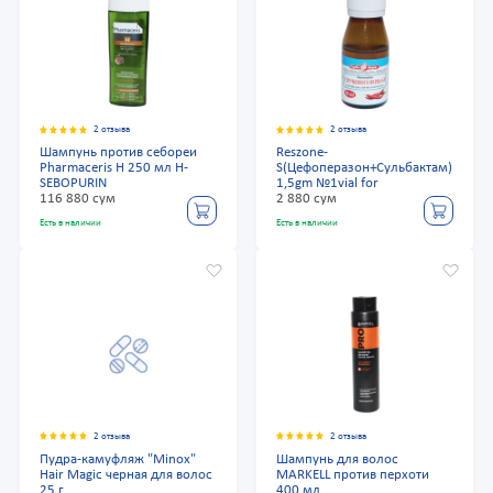
2 отзыва
2 отзыва
Шампунь против себореи
Reszone-
Pharmaceris H 250 мл H-
S(Цефоперазон+Сульбактам)
SEBOPURIN
1,5gm №1vial for
116 880 сум
2 880 сум
Есть в наличии
Есть в наличии
2 отзыва
2 отзыва
Пудра-камуфляж "Minox"
Шампунь для волос
Hair Magic черная для волос
MARKELL против перхоти
25 г
400 мл