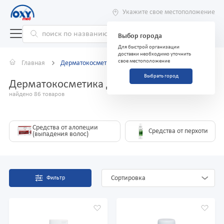
Укажите свое местоположение
Выбор города
Для быстрой организации
доставки необходимо уточнить
свое местоположение
Главная
Дерматокосметика для волос
Выбрать город
Дерматокосметика для волос
найдено 86 товаров
Средства от алопеции
Средства от перхоти
(выпадения волос)
Сортировка
Фильтр