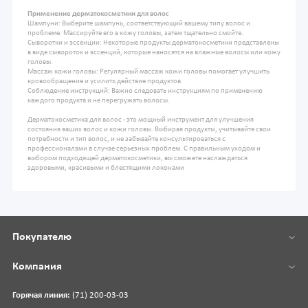
Применение дерматокосметики для волос
Шампуни: Выберите шампунь, соответствующий вашему типу волос и
проблеме. Массируйте его в кожу головы, затем тщательно смойте.
Сыворотки и эссенции: Некоторые продукты дерматокосметики представлены
в виде сывороток и эссенций, которые наносятся на влажные волосы или кожу
головы.
Массаж кожи головы: Регулярный массаж кожи головы помогает улучшить
кровообращение и усилить действие продуктов.
Соблюдение инструкций: Важно следовать инструкциям по применению
каждого продукта и не перегружать волосы.
Дерматокосметика для волос - это мощный инструмент для улучшения
состояния ваших волос и кожи головы. Выбирая продукты, учитывайте свои
потребности и тип волос, и не забывайте консультироваться с
профессионалами в случае серьезных проблем. С правильным уходом и
выбором подходящей дерматокосметики, вы сможете наслаждаться
здоровыми, красивыми и блестящими локонами
Покупателю
Компания
Горячая линия:
(71) 200-03-03