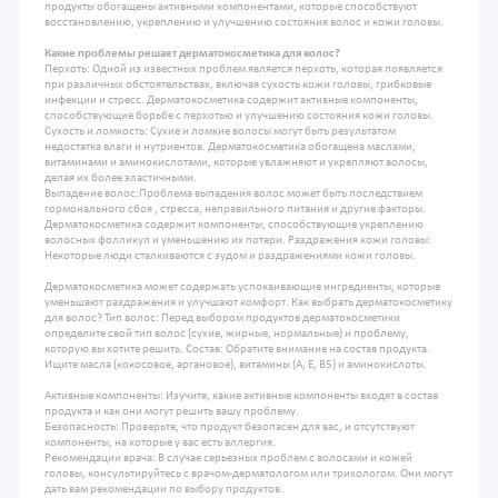
продукты обогащены активными компонентами, которые способствуют
восстановлению, укреплению и улучшению состояния волос и кожи головы.
Какие проблемы решает дерматокосметика для волос?
Перхоть: Одной из известных проблем является перхоть, которая появляется
при различных обстоятельствах, включая сухость кожи головы, грибковые
инфекции и стресс. Дерматокосметика содержит активные компоненты,
способствующие борьбе с перхотью и улучшению состояния кожи головы.
Сухость и ломкость: Сухие и ломкие волосы могут быть результатом
недостатка влаги и нутриентов. Дерматокосметика обогащена маслами,
витаминами и аминокислотами, которые увлажняют и укрепляют волосы,
делая их более эластичными.
Выпадение волос:Проблема выпадения волос может быть последствием
гормонального сбоя , стресса, неправильного питания и другие факторы.
Дерматокосметика содержит компоненты, способствующие укреплению
волосных фолликул и уменьшению их потери. Раздражения кожи головы:
Некоторые люди сталкиваются с зудом и раздражениями кожи головы.
Дерматокосметика может содержать успокаивающие ингредиенты, которые
уменьшают раздражения и улучшают комфорт. Как выбрать дерматокосметику
для волос? Тип волос: Перед выбором продуктов дерматокосметики
определите свой тип волос (сухие, жирные, нормальные) и проблему,
которую вы хотите решить. Состав: Обратите внимание на состав продукта.
Ищите масла (кокосовое, аргановое), витамины (A, E, B5) и аминокислоты.
Активные компоненты: Изучите, какие активные компоненты входят в состав
продукта и как они могут решить вашу проблему.
Безопасность: Проверьте, что продукт безопасен для вас, и отсутствуют
компоненты, на которые у вас есть аллергия.
Рекомендации врача: В случае серьезных проблем с волосами и кожей
головы, консультируйтесь с врачом-дерматологом или трихологом. Они могут
дать вам рекомендации по выбору продуктов.