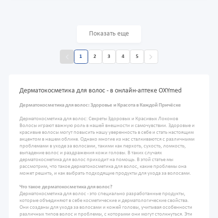
Показать еще
1
2
3
4
5
Дерматокосметика для волос - в онлайн-аптеке OXYmed
Дерматокосметика для волос: Здоровье и Красота в Каждой Причёске
Дерматокосметика для волос: Секреты Здоровых и Красивых Локонов
Волосы играют важную роль в нашей внешности и самочувствии. Здоровые и
красивые волосы могут повысить нашу уверенность в себе и стать настоящим
акцентом в нашем облике. Однако многие из нас сталкиваются с различными
проблемами в уходе за волосами, такими как перхоть, сухость, ломкость,
выпадение волос и раздражения кожи головы. В таких случаях
дерматокосметика для волос приходит на помощь. В этой статье мы
рассмотрим, что такое дерматокосметика для волос, какие проблемы она
может решить, и как выбрать подходящие продукты для ухода за волосами.
Что такое дерматокосметика для волос?
Дерматокосметика для волос - это специально разработанные продукты,
которые объединяют в себе косметические и дерматологические свойства.
Они созданы для ухода за волосами и кожей головы, учитывая особенности
различных типов волос и проблемы, с которыми они могут столкнуться. Эти