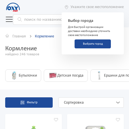
Укажите свое местоположение
Выбор города
Для быстрой организации
доставки необходимо уточнить
свое местоположение
Главная
Кормление
Выбрать город
Кормление
найдено 246 товаров
Бутылочки
Детская посуда
Ершики для п
Сортировка
Фильтр