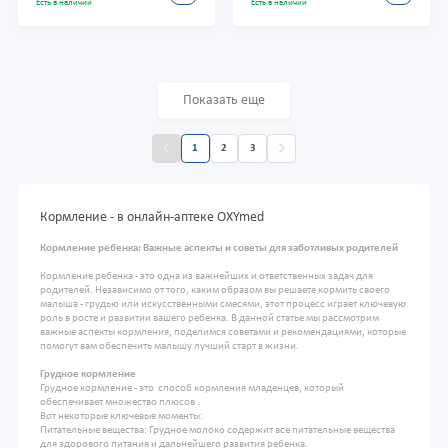
Есть в наличии
Есть в наличии
Показать еще
1
2
3
Кормление - в онлайн-аптеке OXYmed
Кормление ребенка: Важные аспекты и советы для заботливых родителей
Кормление ребенка - это одна из важнейших и ответственных задач для
родителей. Независимо от того, каким образом вы решаете кормить своего
малыша - грудью или искусственными смесями, этот процесс играет ключевую
роль в росте и развитии вашего ребенка. В данной статье мы рассмотрим
важные аспекты кормления, поделимся советами и рекомендациями, которые
помогут вам обеспечить малышу лучший старт в жизни.
Грудное кормление
Грудное кормление - это способ кормления младенцев, который
обеспечивает множество плюсов .
Вот некоторые ключевые моменты:
Питательные вещества: Грудное молоко содержит все питательные вещества
для здорового питания и дальнейшего развития ребенка.