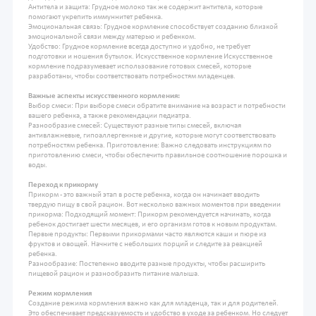
Антитела и защита: Грудное молоко так же содержит антитела, которые
помогают укрепить иммуннитет ребенка.
Эмоциональная связь: Грудное кормление способствует созданию близкой
эмоциональной связи между матерью и ребенком.
Удобство: Грудное кормление всегда доступно и удобно, не требует
подготовки и ношения бутылок. Искусственное кормление Искусственное
кормление подразумевает использование готовых смесей, которые
разработаны, чтобы соответствовать потребностям младенцев.
Важные аспекты искусственного кормления:
Выбор смеси: При выборе смеси обратите внимание на возраст и потребности
вашего ребенка, а также рекомендации педиатра.
Разнообразие смесей: Существуют разные типы смесей, включая
антивлажневые, гипоаллергенные и другие, которые могут соответствовать
потребностям ребенка. Приготовление: Важно следовать инструкциям по
приготовлению смеси, чтобы обеспечить правильное соотношение порошка и
воды.
Переход к прикорму
Прикорм - это важный этап в росте ребенка, когда он начинает вводить
твердую пищу в свой рацион. Вот несколько важных моментов при введении
прикорма: Подходящий момент: Прикорм рекомендуется начинать, когда
ребенок достигает шести месяцев, и его организм готов к новым продуктам.
Первые продукты: Первыми прикормами часто являются каши и пюре из
фруктов и овощей. Начните с небольших порций и следите за реакцией
ребенка.
Разнообразие: Постепенно вводите разные продукты, чтобы расширить
пищевой рацион и разнообразить питание малыша.
Режим кормления
Создание режима кормления важно как для младенца, так и для родителей.
Это обеспечивает предсказуемость и удобство в уходе за ребенком. Но следует