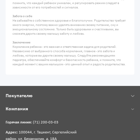
помнить, что каждый ребенок уникален, и регулировать режим следует в
зависимости от его потребностей и сигналов.
Забота о себе
Не забывайте о собственном здоровье и благополучии. Родительство требует
много энергии, поэтому важно уделять внимание своему питанию, сну и
эмоциональному состоянию. Только быть здоровыми и счастливыми, вы
сможете дарить своему малышу заботу и любовь.
Заключение
Кормление ребенка - это важная и ответственная задача для родителей.
Независимо от выбранного способа кормления, главное - это забота и
любовь, которые вы дарите своему малышу. Следуйте рекомендациям
педиатра, обеспечивайте комфорт и безопасность ребенка, и помните, что
каждый момент с вашим малышом - это ценный опыт и радость родительства.
Покупателю
Компания
Горячая линия:
(71) 200-03-03
Адрес:
100044, г. Ташкент, Сергелийский
район, ул. Безакчилик, д. 18А