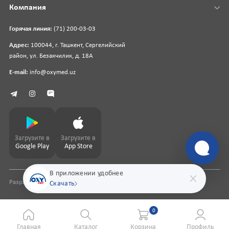
Компания
Горячая линия:
(71) 200-03-03
Адрес:
100044, г. Ташкент, Сергелийский
район, ул. Безакчилик, д. 18А
E-mail:
info@oxymed.uz
Загрузите в
Загрузите в
Google Play
App Store
В приложении удобнее
Разработка сайта
pharmit.uz
Скачать
0
Главная
Каталог
Корзина
Профиль