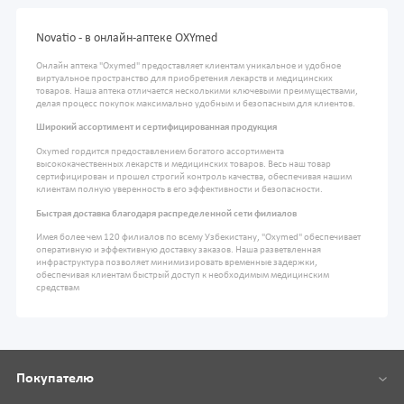
Novatio - в онлайн-аптеке OXYmed
Онлайн аптека "Oxymed" предоставляет клиентам уникальное и удобное
виртуальное пространство для приобретения лекарств и медицинских
товаров. Наша аптека отличается несколькими ключевыми преимуществами,
делая процесс покупок максимально удобным и безопасным для клиентов.
Широкий ассортимент и сертифицированная продукция
Oxymed гордится предоставлением богатого ассортимента
высококачественных лекарств и медицинских товаров. Весь наш товар
сертифицирован и прошел строгий контроль качества, обеспечивая нашим
клиентам полную уверенность в его эффективности и безопасности.
Быстрая доставка благодаря распределенной сети филиалов
Имея более чем 120 филиалов по всему Узбекистану, "Oxymed" обеспечивает
оперативную и эффективную доставку заказов. Наша разветвленная
инфраструктура позволяет минимизировать временные задержки,
обеспечивая клиентам быстрый доступ к необходимым медицинским
средствам
Покупателю