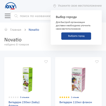
Укажите свое местоположение
Выбор города
Для быстрой организации
доставки необходимо уточнить
свое местоположение
Главная
Novatio
Выбрать город
Novatio
найдено 8 товаров
0 отзывов
2 отзыва
Витадерм 230мл (baby)
Витадерм 110мл флакон
флакон