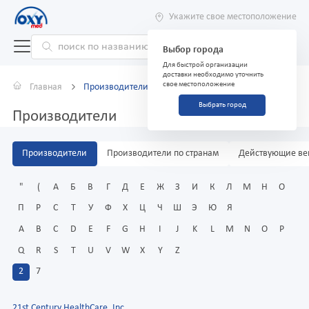
Укажите свое местоположение
Выбор города
Для быстрой организации
доставки необходимо уточнить
свое местоположение
Главная
Производители
Выбрать город
Производители
Производители
Производители по странам
Действующие ве
"
(
А
Б
В
Г
Д
Е
Ж
З
И
К
Л
М
Н
О
П
Р
С
Т
У
Ф
Х
Ц
Ч
Ш
Э
Ю
Я
A
B
C
D
E
F
G
H
I
J
K
L
M
N
O
P
Q
R
S
T
U
V
W
X
Y
Z
2
7
21st Century HealthCare, Inc.