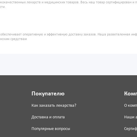
кокачественных лекарств и медицинских товаров. Весь наш товар сертифицирован и 
сти.
" обеспечивает оперативную и эффективную доставку заказов. Наша разветвленная ин
инским средствам
Покупателю
Ком
Как заказать лекарства?
О ком
Доставка и оплата
Наши 
Популярные вопросы
Серти