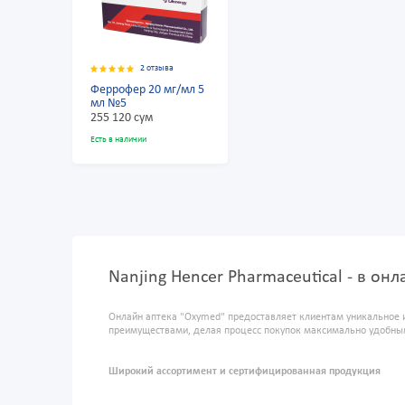
2 отзыва
Феррофер 20 мг/мл 5
мл №5
255 120 сум
Есть в наличии
Nanjing Hencer Pharmaceutical - в он
Онлайн аптека "Oxymed" предоставляет клиентам уникальное 
преимуществами, делая процесс покупок максимально удобны
Широкий ассортимент и сертифицированная продукция