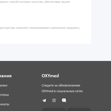
прошел строгий контроль качества, обеспечивая нашим
фраструктура позволяет минимизировать временные задержки,
пания
OXYmed
пании
Следите за обновлениями
OXYmed в социальных сетях
аптеки
фикаты