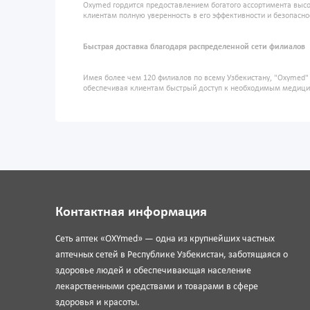
Oxymed гордится предоставлением богатого ассортимента высо
клиентам полную уверенность в его эффективности и безопасно
Быстрая доставка благодаря распределенной сети филиалов
Имея более чем 120 филиалов по всему Узбекистану, "Oxymed
обеспечивая клиентам быстрый доступ к необходимым медиц
Контактная информация
Сеть аптек «OXYmed» — одна из крупнейших частных
аптечных сетей в Республике Узбекистан, заботящаяся о
здоровье людей и обеспечивающая население
лекарственными средствами и товарами в сфере
здоровья и красоты.