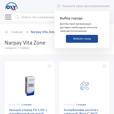
Укажите свое местоположение
Выбор города
Для быстрой организации
доставки необходимо уточнить
свое местоположение
Главная
Narpay Vita Zone
Выбрать город
Narpay Vita Zone
найдено 3 товара
0 отзывов
0 отзывов
Кальция хлорид 5% 5,35г с
Аскорбиновая кислота с
аскорбиновой кислотой
глюкозой "Вита С" №10