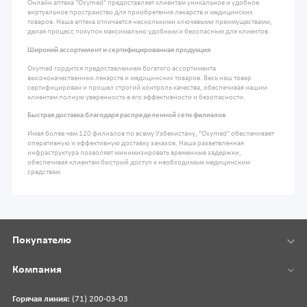
Онлайн аптека "Oxymed" предоставляет клиентам уникальное и удобное
виртуальное пространство для приобретения лекарств и медицинских
товаров. Наша аптека отличается несколькими ключевыми преимуществами,
делая процесс покупок максимально удобным и безопасным для клиентов.
Широкий ассортимент и сертифицированная продукция
Oxymed гордится предоставлением богатого ассортимента
высококачественных лекарств и медицинских товаров. Весь наш товар
сертифицирован и прошел строгий контроль качества, обеспечивая нашим
клиентам полную уверенность в его эффективности и безопасности.
Быстрая доставка благодаря распределенной сети филиалов
Имея более чем 120 филиалов по всему Узбекистану, "Oxymed" обеспечивает
оперативную и эффективную доставку заказов. Наша разветвленная
инфраструктура позволяет минимизировать временные задержки,
обеспечивая клиентам быстрый доступ к необходимым медицинским
средствам
Покупателю
Компания
Горячая линия:
(71) 200-03-03