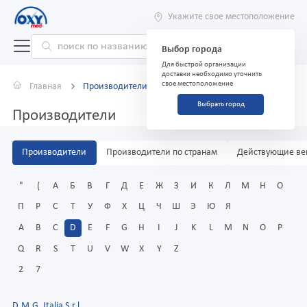
Укажите свое местоположение
Выбор города
Для быстрой организации
доставки необходимо уточнить
свое местоположение
Главная
Производители
Выбрать город
Производители
Производители
Производители по странам
Действующие ве
"
(
А
Б
В
Г
Д
Е
Ж
З
И
К
Л
М
Н
О
П
Р
С
Т
У
Ф
Х
Ц
Ч
Ш
Э
Ю
Я
A
B
C
D
E
F
G
H
I
J
K
L
M
N
O
P
Q
R
S
T
U
V
W
X
Y
Z
2
7
D.M.G. Italia S.r.l.