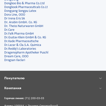
Dongkoo Bio & Pharma Co.Ltd
Dongkook Pharmaceuticals Co.Lt
Dongyang Songpu Latex
Dora Line, ООО
Dr Irena Eris SA
Dr. Arabin GmbH. Co. KG
Dr. Theiss Naturwaren GmbH
Dr.Care
Dr.Falk Pharma GmbH
Dr.Gustav Klein GmbH & Co. KG
Dr.Kade Pharmazeutische
Dr.Lazar & Cla.S.A. Quimica
Dr.Reddy's Laboratories
Dragenopharm Apotheker Puschl
Dream Care, ООО
Drogsan Ilaclari
Покупателю
Компания
Горячая линия:
(71) 200-03-03
Адрес:
100044, г. Ташкент, Сергелийский