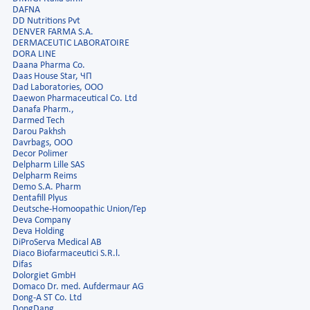
DAFNA
DD Nutritions Pvt
DENVER FARMA S.A.
DERMACEUTIC LABORATOIRE
DORA LINE
Daana Pharma Co.
Daas House Star, ЧП
Dad Laboratories, ООО
Daewon Pharmaceutical Co. Ltd
Danafa Pharm.,
Darmed Tech
Darou Pakhsh
Davrbags, ООО
Decor Polimer
Delpharm Lille SAS
Delpharm Reims
Demo S.A. Pharm
Dentafill Plyus
Deutsche-Homoopathic Union/Гер
Deva Company
Deva Holding
DiProServa Medical AB
Diaco Biofarmaceutici S.R.l.
Difas
Dolorgiet GmbH
Domaco Dr. med. Aufdermaur AG
Dong-A ST Co. Ltd
DongDang