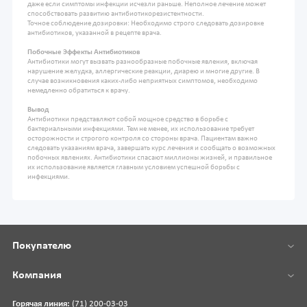
даже если симптомы инфекции исчезли раньше. Неполное лечение может
способствовать развитию антибиотикорезистентности.
Точное соблюдение дозировки: Необходимо строго следовать дозировке
антибиотиков, указанной в рецепте врача.
Побочные Эффекты Антибиотиков
Антибиотики могут вызвать разнообразные побочные явления, включая
нарушение желудка, аллергические реакции, диарею и многие другие. В
случае возникновения каких-либо неприятных симптомов, необходимо
немедленно обратиться к врачу.
Вывод
Антибиотики представляют собой мощное средство в борьбе с
бактериальными инфекциями. Тем не менее, их использование требует
осторожности и строгого контроля со стороны врача. Пациентам важно
следовать указаниям врача, завершать курс лечения и сообщать о возможных
побочных явлениях. Антибиотики спасают миллионы жизней, и правильное
их использование является главным условием успешной борьбы с
инфекциями.
Покупателю
Компания
Горячая линия:
(71) 200-03-03