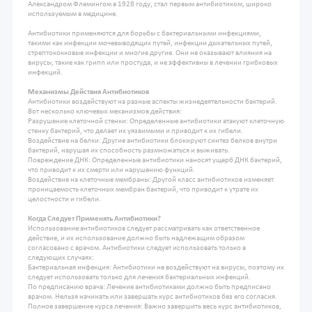
Александром Флемингом в 1928 году, стал первым антибиотиком, широко
используемым в медицине.
Антибиотики применяются для борьбы с бактериальными инфекциями,
такими как инфекции мочевыводящих путей, инфекции дыхательных путей,
стрептококковые инфекции и многие другие. Они не оказывают влияния на
вирусы, такие как грипп или простуда, и не эффективны в лечении грибковых
инфекций.
Механизмы Действия Антибиотиков
Антибиотики воздействуют на разные аспекты жизнедеятельности бактерий.
Вот несколько ключевых механизмов действия:
Разрушение клеточной стенки: Определенные антибиотики атакуют клеточную
стенку бактерий, что делает их уязвимыми и приводит к их гибели.
Воздействие на белки: Другие антибиотики блокируют синтез белков внутри
бактерий, нарушая их способность размножаться и выживать.
Повреждение ДНК: Определенные антибиотики наносят ущерб ДНК бактерий,
что приводит к их смерти или нарушению функций.
Воздействие на клеточные мембраны: Другой класс антибиотиков изменяет
проницаемость клеточных мембран бактерий, что приводит к утрате их
целостности и гибели.
Когда Следует Применять Антибиотики?
Использование антибиотиков следует рассматривать как ответственное
действие, и их использование должно быть надлежащим образом
согласовано с врачом. Антибиотики следует использовать только в
следующих случаях:
Бактериальная инфекция: Антибиотики не воздействуют на вирусы, поэтому их
следует использовать только для лечения бактериальных инфекций.
По предписанию врача: Лечение антибиотиками должно быть предписано
врачом. Нельзя начинать или завершать курс антибиотиков без его согласия.
Полное завершение курса лечения: Важно завершить весь курс антибиотиков,