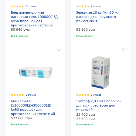
2 отзыва
2 отзыва
Бензилпенициллин
Зеркалин 10 мг/мл 30 мл
натриевая соль 1000000 EД
раствор для наружного
№50 порошок для
применения
приготовления раствора
80 640 сум
58 800 сум
Есть в наличии
Есть в наличии
2 отзыва
2 отзыва
Бициллин-5
Экстреф 2,0 г №1 порошок
(1200000ЕД+300000ЕД)
для приг. раствора для
№50 порошок для
инъекций
приготовления суспензий
25 400 сум
522 600 сум
26 300 сум
Есть в наличии
Есть в наличии