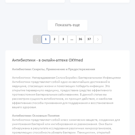
Показать еще
1
2
3
...
36
37
Антибиотики - в онлайн-аптеке OXYmed
Антибиотики: Секреты, Применение и Предостережения
Антибиотики: Непередаваемая Сила в Борьбе с Бактериальными Инфекциями
Антибиотики представляют собой одно из величайших достижений в
медицине, спасающих жизни и помогающих победить инфекции. Это
открытие перевернуло медицину, предоставив средство эффективного
противостояния бактериальным заболеваниям. В данной статье мы
рассмотрим сущность антибиотиков, их принцип действия, и наиболее
эффективные способы применения для поддержания и восстановления
вашего здоровья.
Антибиотики: Основные Понятия
Антибиотики представляют собой класс химических веществ, созданных для
уничтожения бактерий или ингибирования их размножения. Они были
обнаружены в результате исследования различных микроорганизмов,
проявляющих способность убивать бактерии. Пенициллин, открытый