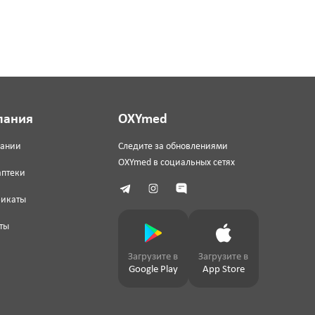
пания
OXYmed
пании
Следите за обновлениями
OXYmed в социальных сетях
аптеки
фикаты
ты
Загрузите в
Загрузите в
Google Play
App Store