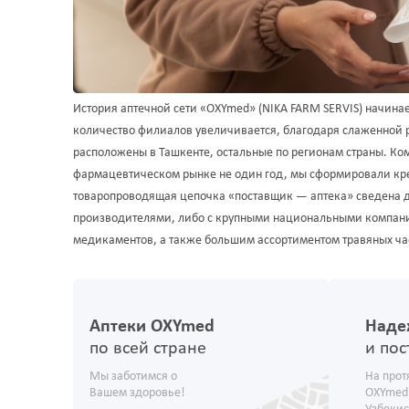
История аптечной сети «OXYmed» (NIKA FARM SERVIS) начинаетс
количество филиалов увеличивается, благодаря слаженной ра
расположены в Ташкенте, остальные по регионам страны. Ком
фармацевтическом рынке не один год, мы сформировали кре
товаропроводящая цепочка «поставщик — аптека» сведена д
производителями, либо с крупными национальными компани
медикаментов, а также большим ассортиментом травяных чае
Аптеки OXYmed
Наде
по всей стране
и пос
Мы заботимся о
На прот
Вашем здоровье!
OXYmed