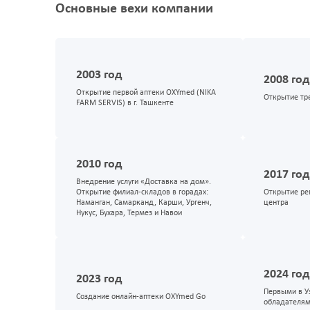
Основные вехи компании
2003 год
2008 год
Открытие первой аптеки OXYmed (NIKA
Открытие тр
FARM SERVIS) в г. Ташкенте
2010 год
2017 год
Внедрение услуги «Доставка на дом».
Открытие филиал-складов в горадах:
Открытие ре
Наманган, Самарканд, Карши, Ургенч,
центра
Нукус, Бухара, Термез и Навои
2024 год
2023 год
Первыми в У
Создание онлайн-аптеки OXYmed Go
обладателям