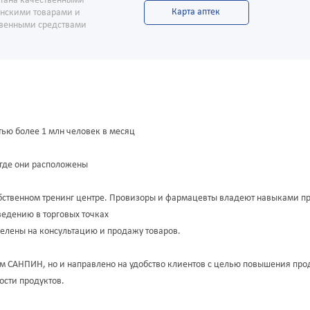
тана качественными
Карта аптек
нскими товарами и
твенными средствами
тью более 1 млн человек в месяц
 где они расположены
собственном тренинг центре. Провизоры и фармацевты владеют навыками п
ведению в торговых точках
елены на консультацию и продажу товаров.
мам САНПИН, но и направлено на удобство клиентов с целью повышения пр
ости продуктов.