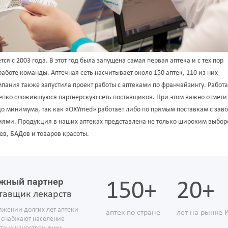
я с 2003 года. В этот год была запущена самая первая аптека и с тех пор
боте команды. Аптечная сеть насчитывает около 150 аптек, 110 из них
пания также запустила проект работы с аптеками по франчайзингу. Работа
пко сложившуюся партнерскую сеть поставщиков. При этом важно отметит
о минимума, так как «OXYmed» работает либо по прямым поставкам с зав
ями. Продукция в наших аптеках представлена не только широким выбо
в, БАДов и товаров красоты.
жный партнер
150+
20+
тавщик лекарств
яжении долгих лет аптеки
аптек по стране
лет на рынке 
 снабжают население