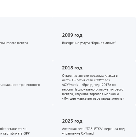
2009 год
енингового центра
Внедрение услуги “Горячая линия”
2018 год
Открытие аптеки премиум класса в
честь 15-летия сети «OXYmed».
гионального тренингового
«OXYmed» - «Бренд года-2017» по
версии Национального маркетингового
центра, «Лучшая торговая марка» и
«Лучшее маркетинговое продвижение»
2025 год
збекистане стали
Аптечная сеть "TABLETKA" перешла под
и сертификата GPP
управление OXYmed