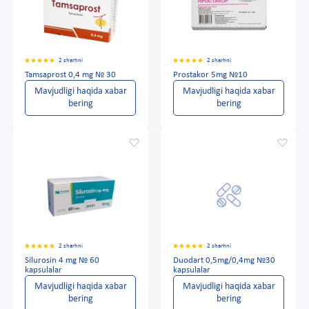
2 sharhni
2 sharhni
Tamsaprost 0,4 mg № 30
Prostakor 5mg №10
Mavjudligi haqida xabar
Mavjudligi haqida xabar
bering
bering
2 sharhni
2 sharhni
Silurosin 4 mg № 60
Duodart 0,5mg/0,4mg №30
kapsulalar
kapsulalar
Mavjudligi haqida xabar
Mavjudligi haqida xabar
bering
bering