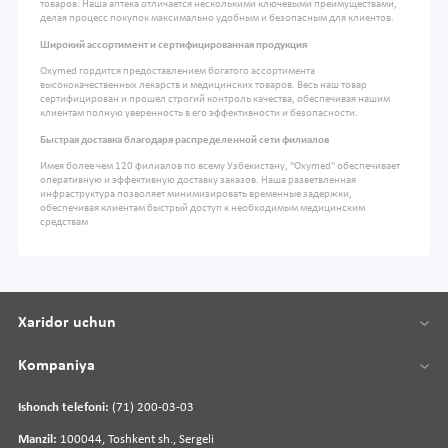
товаров. Наша аптека отличается несколькими ключевыми преимуществами,
делая процесс покупок максимально удобным и безопасным для клиентов.
Широкий ассортимент и сертифицированная продукция
Oxymed гордится предоставлением богатого ассортимента
высококачественных лекарств и медицинских товаров. Весь наш товар
сертифицирован и прошел строгий контроль качества, обеспечивая нашим
клиентам полную уверенность в его эффективности и безопасности.
Быстрая доставка благодаря распределенной сети филиалов
Имея более чем 120 филиалов по всему Узбекистану, "Oxymed" обеспечивает
оперативную и эффективную доставку заказов. Наша разветвленная
инфраструктура позволяет минимизировать временные задержки,
обеспечивая клиентам быстрый доступ к необходимым медицинским
средствам
Xaridor uchun
Kompaniya
Ishonch telefoni:
(71) 200-03-03
Manzil:
100044, Toshkent sh., Sergeli