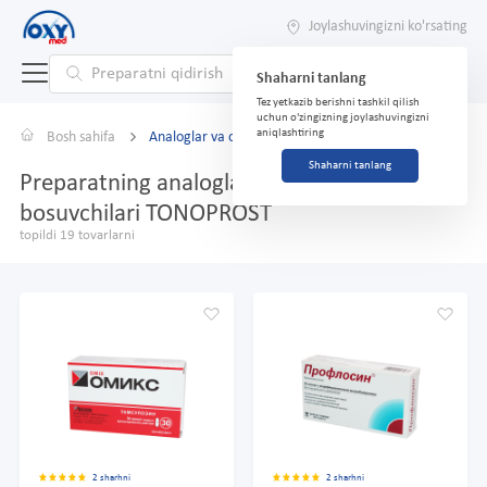
Joylashuvingizni ko'rsating
Shaharni tanlang
Tez yetkazib berishni tashkil qilish
uchun o'zingizning joylashuvingizni
aniqlashtiring
Bosh sahifa
Analoglar va o'rnini bosuvchilar
Shaharni tanlang
Preparatning analoglari va o'rnini
bosuvchilari TONOPROST
topildi 19 tovarlarni
2 sharhni
2 sharhni