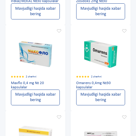
Irekal/IREKAL №30 kapsulalar
Zosidoks 2mg №30
Mavjudligi haqida xabar
Mavjudligi haqida xabar
bering
bering
2 sharhni
2 sharhni
Maxflo 0,4 mg № 20
Omarens 0,4mg №30
kapsulalar
kapsulalar
Mavjudligi haqida xabar
Mavjudligi haqida xabar
bering
bering