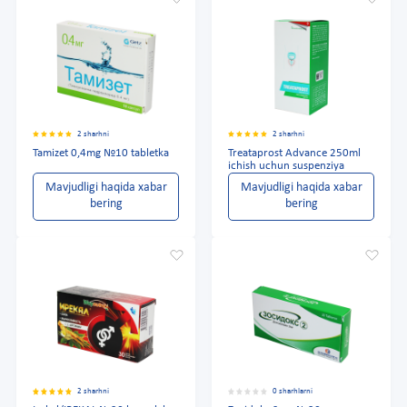
2 sharhni
2 sharhni
Tamizet 0,4mg №10 tabletka
Treataprost Advance 250ml
ichish uchun suspenziya
Mavjudligi haqida xabar
Mavjudligi haqida xabar
bering
bering
2 sharhni
0 sharhlarni