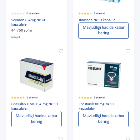
0 sharhlarni
3 sharhni
Seymon 0,4mg №30
Tamsada №30 kapsula
kapsulalar
Mavjudligi haqida xabar
44 760 so'm
bering
Mavjud
2 sharhni
2 sharhni
Grasulan HMG 0,4 mg № 30
Prostanik 80mg №30
kapsulalar
kapsulalar
Mavjudligi haqida xabar
Mavjudligi haqida xabar
bering
bering