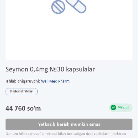
Seymon 0,4mg №30 kapsulalar
Ishlab chiqaruvchi:
Well Med Pharm
Pielonefritdan
44 760 so'm
Mavjud
Yetkazib berish mumkin emas
Qonunchilikka muvofiq, retsept bilan beriladigan dori vositalarini elektron