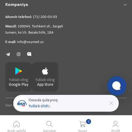
Kompaniya
Ishonch telefoni:
(71) 200-03-03
Manzil:
100044, Toshkent sh., Sergeli
tumani, koʻch. Bezakchilik, 18A
E-mail:
info@oxymed.uz
Yuklab oling
Yuklab oling
Google Play
App Store
Ilovada qulayroq
Sayt yaratuvchi
pharmit.uz
Yuklab olish
0
Bosh sahifa
Katalog
Savat
Profil