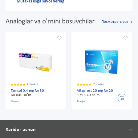
Mutaxassisga savol bering
Analoglar va o'rnini bosuvchilar
Посмотреть все
2 sharhni
2 sharhni
Tamsol 0,4 mg № 30
Vitaprost 20 mg № 20
60 840 so'm
179 940 so'm
Mavjud
Mavjud
Xaridor uchun