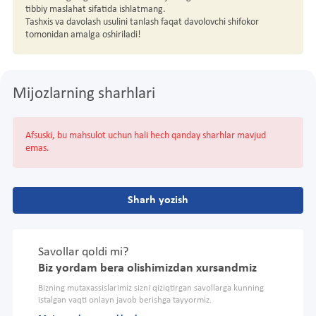
tibbiy maslahat sifatida ishlatmang.
Tashxis va davolash usulini tanlash faqat davolovchi shifokor
tomonidan amalga oshiriladi!
Mijozlarning sharhlari
Afsuski, bu mahsulot uchun hali hech qanday sharhlar mavjud
emas.
Sharh yozish
Savollar qoldi mi?
Biz yordam bera olishimizdan xursandmiz
Bizning mutaxassislarimiz sizni qiziqtirgan savollarga kunning
istalgan vaqti onlayn javob berishga tayyormiz.