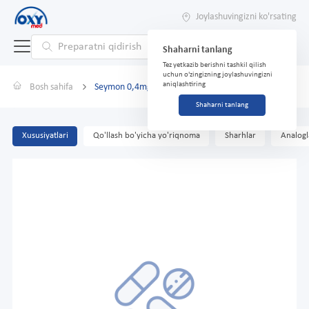
Joylashuvingizni ko'rsating
Shaharni tanlang
Tez yetkazib berishni tashkil qilish
uchun o'zingizning joylashuvingizni
aniqlashtiring
Bosh sahifa
Seymon 0,4mg №30 kapsulalar
Shaharni tanlang
Xususiyatlari
Qo'llash bo'yicha yo'riqnoma
Sharhlar
Analogl