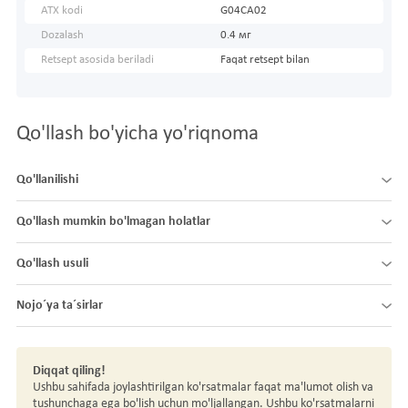
ATX kodi
G04CA02
Dozalash
0.4 мг
Retsept asosida beriladi
Faqat retsept bilan
Qo'llash bo'yicha yo'riqnoma
Qo'llanilishi
Qo'llash mumkin bo'lmagan holatlar
Qo'llash usuli
Nojo´ya ta´sirlar
Diqqat qiling!
Ushbu sahifada joylashtirilgan ko'rsatmalar faqat ma'lumot olish va
tushunchaga ega bo'lish uchun mo'ljallangan. Ushbu ko'rsatmalarni