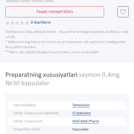
retseptsiz sotish mumkin emas.
Faqat retsept bilan
0 sharhlarni
Toshkent bo'ylab yetkazib berish - Buyurtma to'langan paytdan boshlab 2 soat
ichida.
* Mahsulotning tashqi ko'rinishi va yo'riqnomasi veb-saytda ko'rsatilganidan
farq qilishi mumkin
** Narx veb-saytda berilgan buyurtmalar uchun amal qiladi
Preparatning xususiyatlari
seymon 0,4mg
№30 kapsulalar
Faol moddalar
Tamsulosin
Ishlab chiqaruvchi mamlakat
O'zbekiston
Ishlab chiqaruvchi
Well Med Pharm
Chiqarilish shakli
Kapsulalar