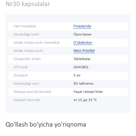
№30 kapsulalar
Faol moddalar
Finasteride
Savdodagi nomi
Простаник
Ishlab chiqaruvchi mamlakat
O'zbekiston
Ishlab chiqaruvchi
NIKA PHARM
Chiqarilish shakli
Tabletkalar
ATX kodi
G04CB01
Dozalash
5 мг
Qadoqdagi soni
30 таблеток
Retsept asosida beriladi
Faqat retsept bilan
Saqlash harorati
от 15 до 25 °C
Qo'llash bo'yicha yo'riqnoma