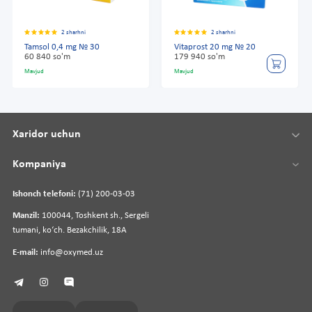
2 sharhni
2 sharhni
Tamsol 0,4 mg № 30
Vitaprost 20 mg № 20
60 840 so'm
179 940 so'm
Mavjud
Mavjud
Xaridor uchun
Kompaniya
Ishonch telefoni:
(71) 200-03-03
Manzil:
100044, Toshkent sh., Sergeli
tumani, koʻch. Bezakchilik, 18A
E-mail:
info@oxymed.uz