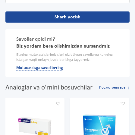
Sharh yozish
Savollar qoldi mi?
Biz yordam bera olishimizdan xursandmiz
Bizning mutaxassislarimiz sizni qiziqtirgan savollarga kunning
istalgan vaqti onlayn javob berishga tayyormiz.
Mutaxassisga savol bering
Analoglar va o'rnini bosuvchilar
Посмотреть все