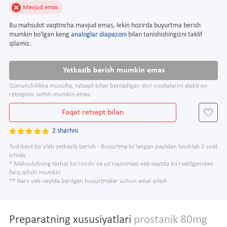
Mavjud emas
Bu mahsulot vaqtincha mavjud emas, lekin hozirda buyurtma berish
mumkin bo'lgan keng
analoglar diapazoni
bilan tanishishingizni taklif
qilamiz.
Yetkazib berish mumkin emas
Qonunchilikka muvofiq, retsept bilan beriladigan dori vositalarini elektron
retseptsiz sotish mumkin emas.
Faqat retsept bilan
2 sharhni
Toshkent bo'ylab yetkazib berish - Buyurtma to'langan paytdan boshlab 2 soat
ichida.
* Mahsulotning tashqi ko'rinishi va yo'riqnomasi veb-saytda ko'rsatilganidan
farq qilishi mumkin
** Narx veb-saytda berilgan buyurtmalar uchun amal qiladi
Preparatning xususiyatlari
prostanik 80mg