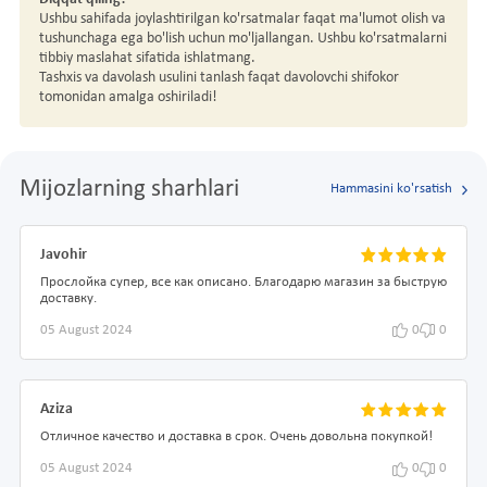
Ushbu sahifada joylashtirilgan ko'rsatmalar faqat ma'lumot olish va
tushunchaga ega bo'lish uchun mo'ljallangan. Ushbu ko'rsatmalarni
tibbiy maslahat sifatida ishlatmang.
Tashxis va davolash usulini tanlash faqat davolovchi shifokor
tomonidan amalga oshiriladi!
Mijozlarning sharhlari
Hammasini ko'rsatish
Javohir
Прослойка супер, все как описано. Благодарю магазин за быструю
доставку.
05 August 2024
0
0
Aziza
Отличное качество и доставка в срок. Очень довольна покупкой!
05 August 2024
0
0