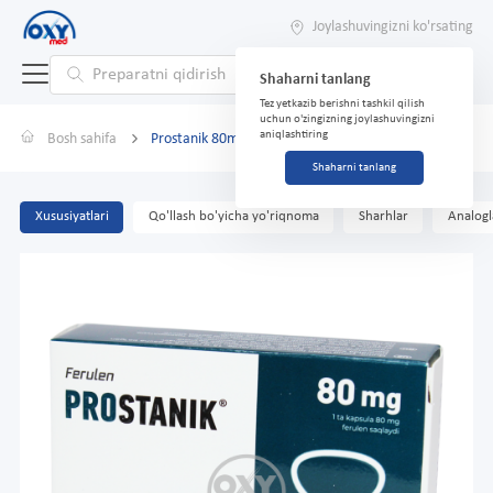
Joylashuvingizni ko'rsating
Shaharni tanlang
Tez yetkazib berishni tashkil qilish
uchun o'zingizning joylashuvingizni
aniqlashtiring
Bosh sahifa
Prostanik 80mg №30 kapsulalar
Shaharni tanlang
Xususiyatlari
Qo'llash bo'yicha yo'riqnoma
Sharhlar
Analogl