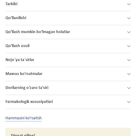
Tarkibi
Qo'llanilishi
Qo'llash mumkin bo'lmagan holatlar
Qo'llash usuli
Nojo´ya ta´sirlar
Maxsus ko'rsatmalar
Dorilarning o'zaro ta'siri
Farmakologik xususiyatlari
Hammasini ko'rsatish
Diqqat qiling!