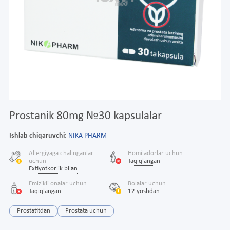
Prostanik 80mg №30 kapsulalar
Ishlab chiqaruvchi:
NIKA PHARM
Allergiyaga chalinganlar
Homiladorlar uchun
uchun
Taqiqlangan
Extiyotkorlik bilan
Emizikli onalar uchun
Bolalar uchun
Taqiqlangan
12 yoshdan
Prostatitdan
Prostata uchun