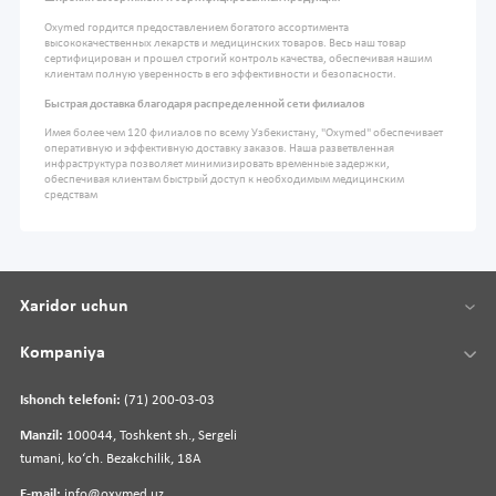
Oxymed гордится предоставлением богатого ассортимента
высококачественных лекарств и медицинских товаров. Весь наш товар
сертифицирован и прошел строгий контроль качества, обеспечивая нашим
клиентам полную уверенность в его эффективности и безопасности.
Быстрая доставка благодаря распределенной сети филиалов
Имея более чем 120 филиалов по всему Узбекистану, "Oxymed" обеспечивает
оперативную и эффективную доставку заказов. Наша разветвленная
инфраструктура позволяет минимизировать временные задержки,
обеспечивая клиентам быстрый доступ к необходимым медицинским
средствам
Xaridor uchun
Kompaniya
Ishonch telefoni:
(71) 200-03-03
Manzil:
100044, Toshkent sh., Sergeli
tumani, koʻch. Bezakchilik, 18A
E-mail:
info@oxymed.uz