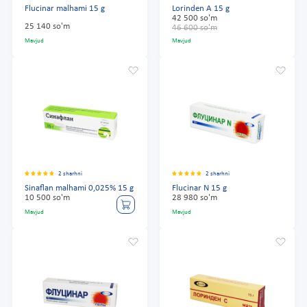
Flucinar malhami 15 g
Lorinden A 15 g
42 500 so'm
25 140 so'm
46 600 so'm
Mavjud
Mavjud
2 sharhni
2 sharhni
Sinaflan malhami 0,025% 15 g
Flucinar N 15 g
10 500 so'm
28 980 so'm
Mavjud
Mavjud