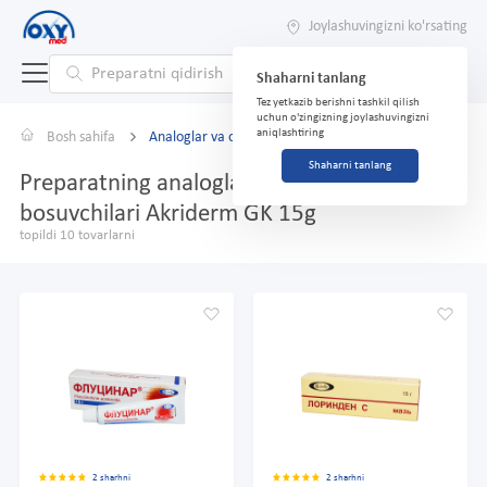
Joylashuvingizni ko'rsating
Shaharni tanlang
Tez yetkazib berishni tashkil qilish
uchun o'zingizning joylashuvingizni
aniqlashtiring
Bosh sahifa
Analoglar va o'rnini bosuvchilar
Shaharni tanlang
Preparatning analoglari va o'rnini
bosuvchilari Akriderm GK 15g
topildi 10 tovarlarni
2 sharhni
2 sharhni