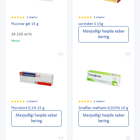
2 sharhni
2 sharhni
Flucinar gel 15 g
Lorinden S 15g
Mavjudligi haqida xabar
26 220 so'm
bering
Mavjud
2 sharhni
2 sharhni
Ftorokort 0,1% 15 g
Sinaflan malhami 0,025% 10 g
Mavjudligi haqida xabar
Mavjudligi haqida xabar
bering
bering