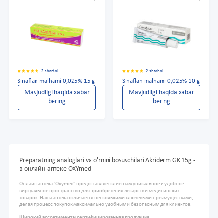
2 sharhni
2 sharhni
Sinaflan malhami 0,025% 15 g
Sinaflan malhami 0,025% 10 g
Mavjudligi haqida xabar
Mavjudligi haqida xabar
bering
bering
Preparatning analoglari va o'rnini bosuvchilari Akriderm GK 15g -
в онлайн-аптеке OXYmed
Онлайн аптека "Oxymed" предоставляет клиентам уникальное и удобное
виртуальное пространство для приобретения лекарств и медицинских
товаров. Наша аптека отличается несколькими ключевыми преимуществами,
делая процесс покупок максимально удобным и безопасным для клиентов.
Широкий ассортимент и сертифицированная продукция