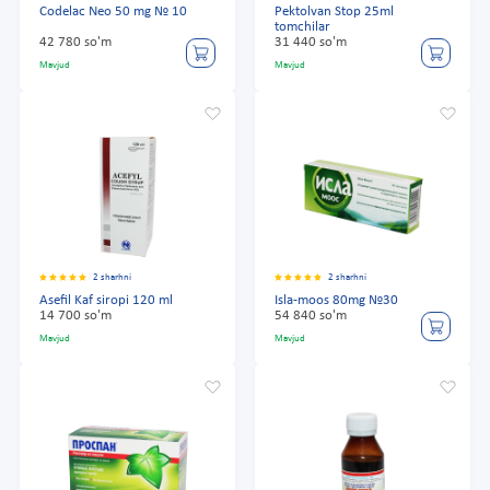
Codelac Neo 50 mg № 10
Pektolvan Stop 25ml
tomchilar
42 780 so'm
31 440 so'm
Mavjud
Mavjud
2 sharhni
2 sharhni
Asefil Kaf siropi 120 ml
Isla-moos 80mg №30
14 700 so'm
54 840 so'm
Mavjud
Mavjud