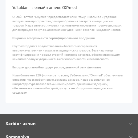
Yo'taldan - в онлайн-аптеке OXYmed
Онлайн аптека "Oxymed" предоставляет клиентам уникальное и удобное
виртуальное пространство для приобретения лекарств и медицинских
товаров. Наша аптека отличается несколькими ключевыми преимуществами,
делая процесс покупок максимально удобным и безопасным для клиентов.
Широкий ассортимент и сертифицированная продукция
Oxymed гордится предоставлением богатого ассортимента
высококачественных лекарств и медицинских товаров. Весь наш товар
сертифицирован и прошел строгий контроль качества, обеспечивая нашим
клиентам полную уверенность в его эффективности и безопасности.
Быстрая доставка благодаря распределенной сети филиалов
Имея более чем 120 филиалов по всему Узбекистану, "Oxymed" обеспечивает
оперативную и эффективную доставку заказов. Наша разветвленная
инфраструктура позволяет минимизировать временные задержки,
обеспечивая клиентам быстрый доступ к необходимым медицинским
средствам
Xaridor uchun
Kompaniya