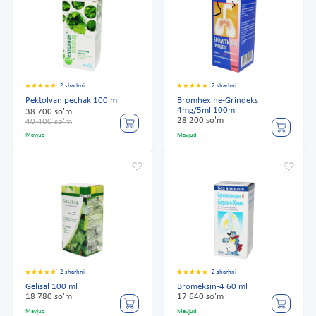
2 sharhni
2 sharhni
Pektolvan pechak 100 ml
Bromhexine-Grindeks
4mg/5ml 100ml
38 700 so'm
28 200 so'm
40 400 so'm
Mavjud
Mavjud
2 sharhni
2 sharhni
Gelisal 100 ml
Bromeksin-4 60 ml
18 780 so'm
17 640 so'm
Mavjud
Mavjud