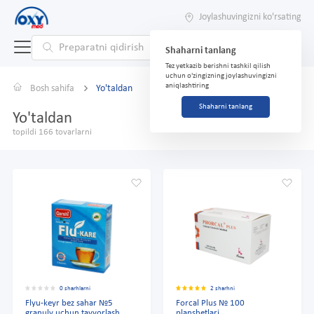
Joylashuvingizni ko'rsating
Shaharni tanlang
Tez yetkazib berishni tashkil qilish
uchun o'zingizning joylashuvingizni
aniqlashtiring
Bosh sahifa
Yo'taldan
Shaharni tanlang
Yo'taldan
topildi 166 tovarlarni
0 sharhlarni
2 sharhni
Flyu-keyr bez sahar №5
Forcal Plus № 100
granuly uchun tayyorlash
planshetlari