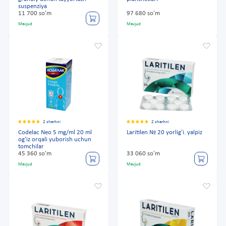
suspenziya
11 700 so'm
97 680 so'm
Mavjud
Mavjud
2 sharhni
2 sharhni
Codelac Neo 5 mg/ml 20 ml
Laritilen № 20 yorlig'i. yalpiz
og'iz orqali yuborish uchun
tomchilar
45 360 so'm
33 060 so'm
Mavjud
Mavjud