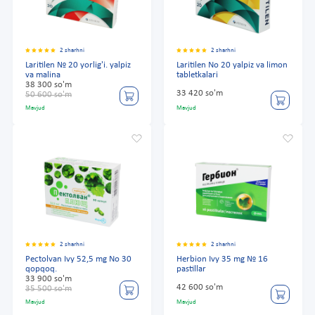
2 sharhni
2 sharhni
Laritilen № 20 yorlig'i. yalpiz
Laritilen No 20 yalpiz va limon
va malina
tabletkalari
38 300 so'm
33 420 so'm
50 600 so'm
Mavjud
Mavjud
2 sharhni
2 sharhni
Pectolvan Ivy 52,5 mg No 30
Herbion Ivy 35 mg № 16
qopqoq.
pastillar
33 900 so'm
42 600 so'm
35 500 so'm
Mavjud
Mavjud