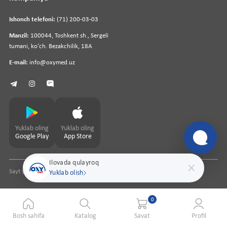
Ishonch telefoni:
(71) 200-03-03
Manzil:
100044, Toshkent sh., Sergeli
tumani, koʻch. Bezakchilik, 18A
E-mail:
info@oxymed.uz
Yuklab oling
Yuklab oling
Google Play
App Store
Ilovada qulayroq
Sayt yaratuvchi
pharmit.uz
Yuklab olish
0
Bosh sahifa
Katalog
Savat
Profil