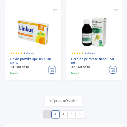
2 sharhni
2 sharhni
Linkas pastilka apelsin bilan
Herbion primrose siropi 150
№16
ml
14 100 so'm
32 160 so'm
Mavjud
Mavjud
Ko'proq ko'rsatish
1
2
3