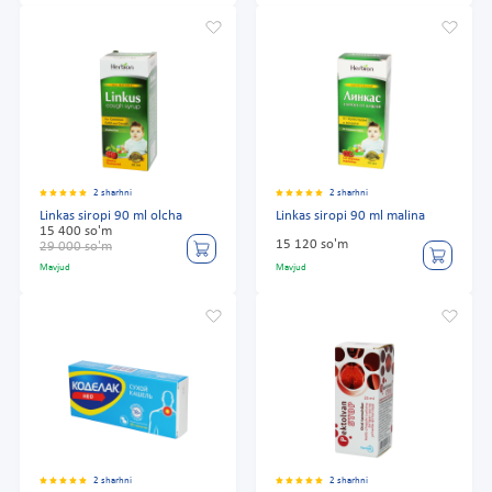
2 sharhni
2 sharhni
Linkas siropi 90 ml olcha
Linkas siropi 90 ml malina
15 400 so'm
15 120 so'm
29 000 so'm
Mavjud
Mavjud
2 sharhni
2 sharhni