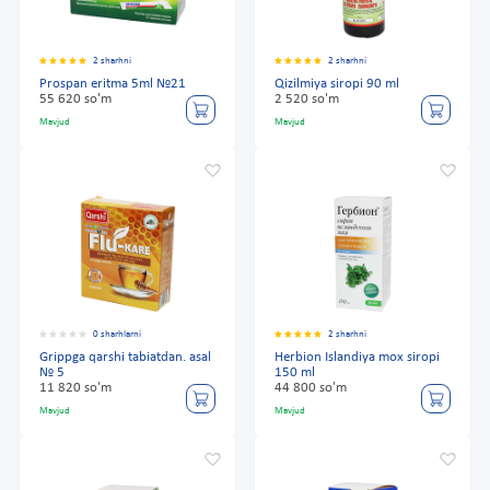
2 sharhni
2 sharhni
Prospan eritma 5ml №21
Qizilmiya siropi 90 ml
55 620 so'm
2 520 so'm
Mavjud
Mavjud
0 sharhlarni
2 sharhni
Grippga qarshi tabiatdan. asal
Herbion Islandiya mox siropi
№ 5
150 ml
11 820 so'm
44 800 so'm
Mavjud
Mavjud