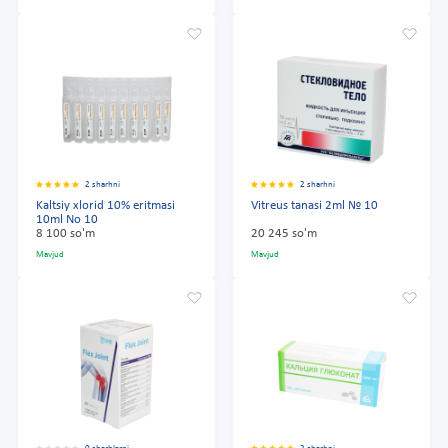
2 sharhni
2 sharhni
Kaltsiy xlorid 10% eritmasi
Vitreus tanasi 2ml № 10
10ml No 10
8 100 so'm
20 245 so'm
Mavjud
Mavjud