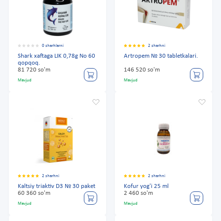
0 sharhlarni
2 sharhni
Shark xaftaga LIK 0,78g No 60
Artropem № 30 tabletkalari.
qopqoq.
81 720 so'm
146 520 so'm
Mavjud
Mavjud
2 sharhni
2 sharhni
Kaltsiy triaktiv D3 № 30 paket
Kofur yog'i 25 ml
60 360 so'm
2 460 so'm
Mavjud
Mavjud