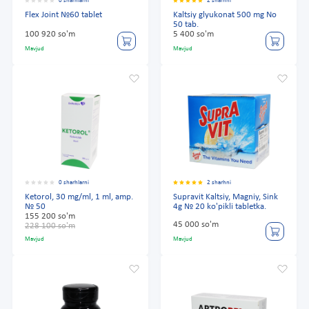
0 sharhlarni
2 sharhni
Flex Joint №60 tablet
Kaltsiy glyukonat 500 mg No
50 tab.
100 920 so'm
5 400 so'm
Mavjud
Mavjud
0 sharhlarni
2 sharhni
Ketorol, 30 mg/ml, 1 ml, amp.
Supravit Kaltsiy, Magniy, Sink
№ 50
4g № 20 ko'pikli tabletka.
155 200 so'm
45 000 so'm
228 100 so'm
Mavjud
Mavjud