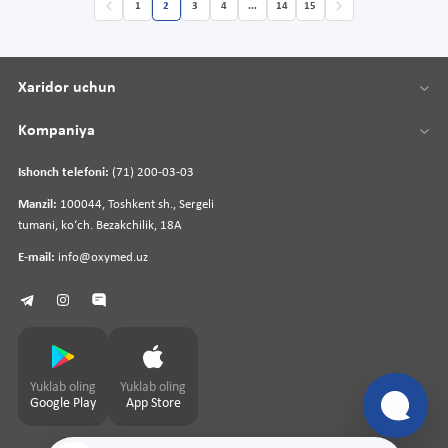
1
2
3
4
...
14
15
Xaridor uchun
Kompaniya
Ishonch telefoni:
(71) 200-03-03
Manzil:
100044, Toshkent sh., Sergeli
tumani, koʻch. Bezakchilik, 18A
E-mail:
info@oxymed.uz
Yuklab oling
Yuklab oling
Google Play
App Store