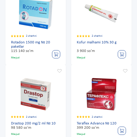
2 sharhni
2 sharhni
Rotadon 1500 mg № 20
Kofur malhami 10% 30 g
paketlar
115 140 so'm
3 900 so'm
Mavjud
Mavjud
2 sharhni
2 sharhni
Drastop 200 mg/2 ml № 10
Teraflex Advance № 120
98 580 so'm
399 200 so'm
Mavjud
Mavjud