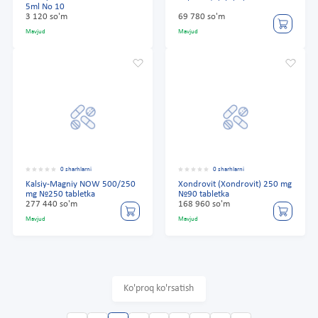
5ml No 10
3 120 so'm
69 780 so'm
Mavjud
Mavjud
0 sharhlarni
0 sharhlarni
Kalsiy-Magniy NOW 500/250
Xondrovit (Xondrovit) 250 mg
mg №250 tabletka
№90 tabletka
277 440 so'm
168 960 so'm
Mavjud
Mavjud
Ko'proq ko'rsatish