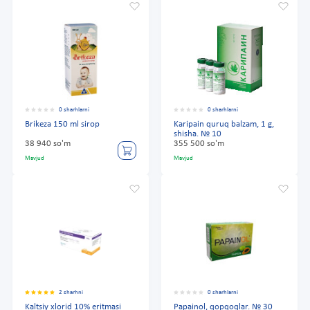
0 sharhlarni
0 sharhlarni
Brikeza 150 ml sirop
Karipain quruq balzam, 1 g,
shisha. № 10
38 940 so'm
355 500 so'm
Mavjud
Mavjud
2 sharhni
0 sharhlarni
Kaltsiy xlorid 10% eritmasi
Papainol, qopqoqlar. № 30