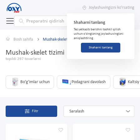
Joylashuvingizni ko'rsating
Shaharni tanlang
Tez yetkazib berishni tashkil qilish
uchun o'zingizning joylashuvingizni
aniqlashtiring
Bosh sahifa
Mushak-skelet tizimi
Shaharni tanlang
Mushak-skelet tizimi
topildi 297 tovarlarni
Bo'g'imlar uchun
Podagrani davolash
Kaltsiy
Saralash
Filtr