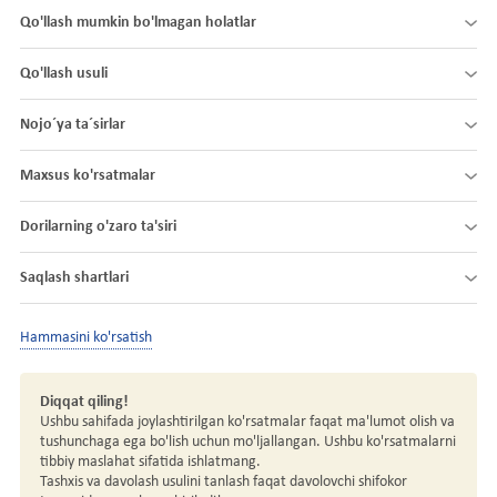
Qo'llash mumkin bo'lmagan holatlar
Qo'llash usuli
Nojo´ya ta´sirlar
Maxsus ko'rsatmalar
Dorilarning o'zaro ta'siri
Saqlash shartlari
Hammasini ko'rsatish
Diqqat qiling!
Ushbu sahifada joylashtirilgan ko'rsatmalar faqat ma'lumot olish va
tushunchaga ega bo'lish uchun mo'ljallangan. Ushbu ko'rsatmalarni
tibbiy maslahat sifatida ishlatmang.
Tashxis va davolash usulini tanlash faqat davolovchi shifokor