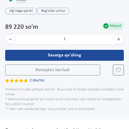
Ruxsat
Og'riqga qarshi
Bog'inlar uchun
89 220 so'm
Mavjud
1
Savatga qo'shing
Retseptsiz beriladi
2 sharhni
Toshkent bo'ylab yetkazib berish - Buyurtma to'langan paytdan boshlab 2 soat
ichida.
* Mahsulotning tashqi ko'rinishi va yo'riqnomasi veb-saytda ko'rsatilganidan
farq qilishi mumkin
** Narx veb-saytda berilgan buyurtmalar uchun amal qiladi