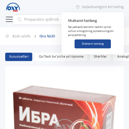
Joylashuvingizni ko'rsating
Shaharni tanlang
Tez yetkazib berishni tashkil qilish
uchun o'zingizning joylashuvingizni
aniqlashtiring
Bosh sahifa
Ibra №30
Shaharni tanlang
Xususiyatlari
Qo'llash bo'yicha yo'riqnoma
Sharhlar
Analogl