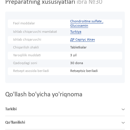
Preparatning xususiyatlari
ibra №30
Chondroitine sulfate ,
Faol moddalar
Glucosamin
Ishlab chiqaruvchi mamlakat
Turkiya
Ishlab chiqaruvchi
ДР Сертус Илач
Chiqarilish shakli
Tabletkalar
Yaroqlilik muddati
3 yil
Qadoqdagi soni
30 dona
Retsept asosida beriladi
Retseptsiz beriladi
Qo'llash bo'yicha yo'riqnoma
Tarkibi
Qo'llanilishi