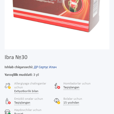
Ibra №30
Ishlab chiqaruvchi:
ДР Сертус Илач
Yaroqlilik muddati:
3 yil
Allergiyaga chalinganlar
Homiladorlar uchun
uchun
Taqiqlangan
Extiyotkorlik bilan
Emizikli onalar uchun
Bolalar uchun
Taqiqlangan
15 yoshdan
Haydovchilar uchun