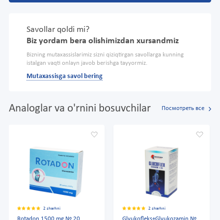
Savollar qoldi mi?
Biz yordam bera olishimizdan xursandmiz
Bizning mutaxassislarimiz sizni qiziqtirgan savollarga kunning
istalgan vaqti onlayn javob berishga tayyormiz.
Mutaxassisga savol bering
Analoglar va o'rnini bosuvchilar
Посмотреть все
2 sharhni
2 sharhni
Rotadon 1500 mg № 20
Glyukofleks+Glyukozamin №