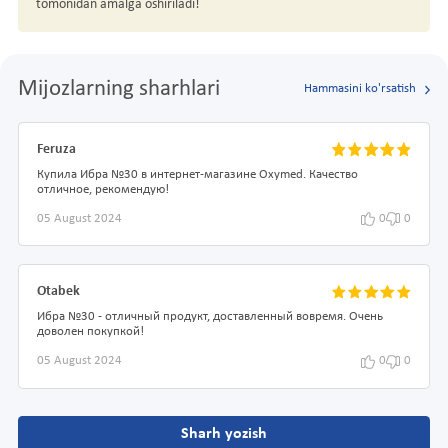
tomonidan amalga oshiriladi!
Mijozlarning sharhlari
Hammasini ko'rsatish
Feruza
Купила Ибра №30 в интернет-магазине Oxymed. Качество
отличное, рекомендую!
05 August 2024
0
0
Otabek
Ибра №30 - отличный продукт, доставленный вовремя. Очень
доволен покупкой!
05 August 2024
0
0
Sharh yozish