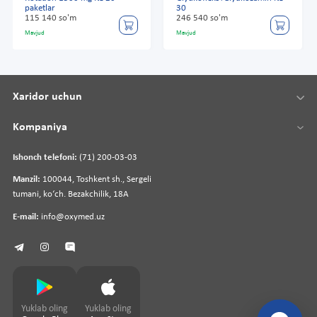
paketlar
30
115 140 so'm
246 540 so'm
Mavjud
Mavjud
Xaridor uchun
Kompaniya
Ishonch telefoni:
(71) 200-03-03
Manzil:
100044, Toshkent sh., Sergeli
tumani, koʻch. Bezakchilik, 18A
E-mail:
info@oxymed.uz
Yuklab oling
Yuklab oling