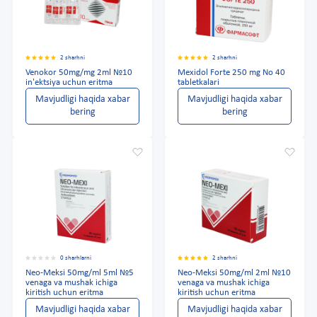
2 sharhni
2 sharhni
Venokor 50mg/mg 2ml №10
Mexidol Forte 250 mg No 40
in'ektsiya uchun eritma
tabletkalari
Mavjudligi haqida xabar
Mavjudligi haqida xabar
bering
bering
0 sharhlarni
2 sharhni
Neo-Meksi 50mg/ml 5ml №5
Neo-Meksi 50mg/ml 2ml №10
venaga va mushak ichiga
venaga va mushak ichiga
kiritish uchun eritma
kiritish uchun eritma
Mavjudligi haqida xabar
Mavjudligi haqida xabar