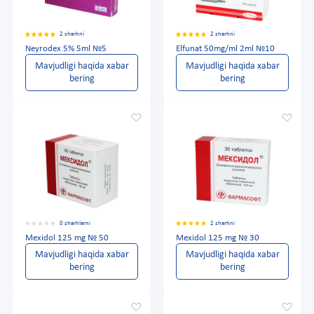
2 sharhni
2 sharhni
Neyrodex 5% 5ml №5
Elfunat 50mg/ml 2ml №10
Mavjudligi haqida xabar
Mavjudligi haqida xabar
bering
bering
0 sharhlarni
2 sharhni
Mexidol 125 mg № 50
Mexidol 125 mg № 30
Mavjudligi haqida xabar
Mavjudligi haqida xabar
bering
bering