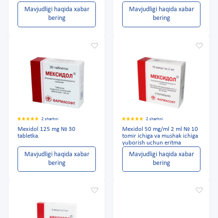
Mavjudligi haqida xabar
Mavjudligi haqida xabar
bering
bering
2 sharhni
2 sharhni
Mexidol 125 mg № 30
Mexidol 50 mg/ml 2 ml № 10
tabletka.
tomir ichiga va mushak ichiga
yuborish uchun eritma
Mavjudligi haqida xabar
Mavjudligi haqida xabar
bering
bering