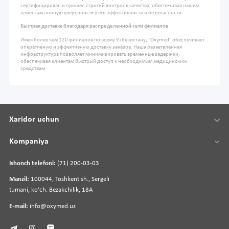
сертифицирован и прошел строгий контроль качества, обеспечивая нашим
клиентам полную уверенность в его эффективности и безопасности.
Быстрая доставка благодаря распределенной сети филиалов
Имея более чем 120 филиалов по всему Узбекистану, "Oxymed" обеспечивает
оперативную и эффективную доставку заказов. Наша разветвленная
инфраструктура позволяет минимизировать временные задержки,
обеспечивая клиентам быстрый доступ к необходимым медицинским
средствам
Xaridor uchun
Kompaniya
Ishonch telefoni:
(71) 200-03-03
Manzil:
100044, Toshkent sh., Sergeli
tumani, koʻch. Bezakchilik, 18A
E-mail:
info@oxymed.uz