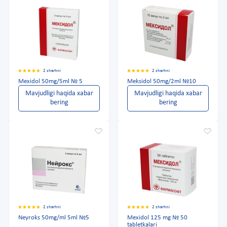
2 sharhni
2 sharhni
Mexidol 50mg/5ml № 5
Meksidol 50mg/2ml №10
Mavjudligi haqida xabar
Mavjudligi haqida xabar
bering
bering
2 sharhni
2 sharhni
Neyroks 50mg/ml 5ml №5
Mexidol 125 mg № 50
tabletkalari