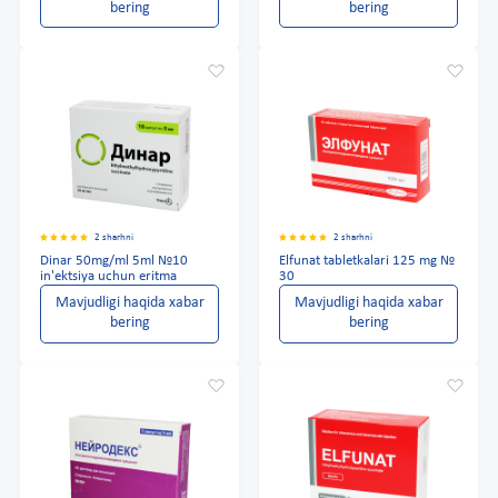
bering
bering
2 sharhni
2 sharhni
Dinar 50mg/ml 5ml №10
Elfunat tabletkalari 125 mg №
in'ektsiya uchun eritma
30
Mavjudligi haqida xabar
Mavjudligi haqida xabar
bering
bering