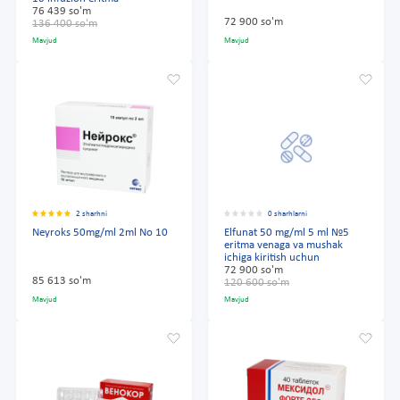
76 439 so'm
72 900 so'm
136 400 so'm
Mavjud
Mavjud
2 sharhni
0 sharhlarni
Neyroks 50mg/ml 2ml No 10
Elfunat 50 mg/ml 5 ml №5
eritma venaga va mushak
ichiga kiritish uchun
72 900 so'm
85 613 so'm
120 600 so'm
Mavjud
Mavjud