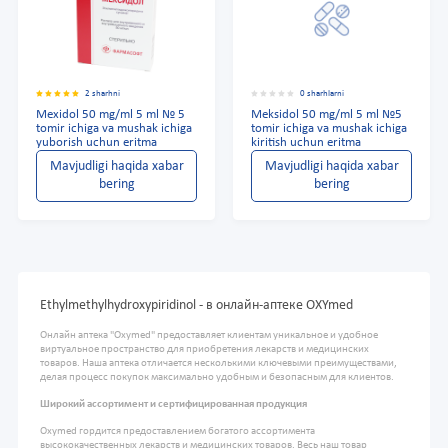
2 sharhni
0 sharhlarni
Mexidol 50 mg/ml 5 ml № 5
Meksidol 50 mg/ml 5 ml №5
tomir ichiga va mushak ichiga
tomir ichiga va mushak ichiga
yuborish uchun eritma
kiritish uchun eritma
Mavjudligi haqida xabar
Mavjudligi haqida xabar
bering
bering
Ethylmethylhydroxypiridinol - в онлайн-аптеке OXYmed
Онлайн аптека "Oxymed" предоставляет клиентам уникальное и удобное
виртуальное пространство для приобретения лекарств и медицинских
товаров. Наша аптека отличается несколькими ключевыми преимуществами,
делая процесс покупок максимально удобным и безопасным для клиентов.
Широкий ассортимент и сертифицированная продукция
Oxymed гордится предоставлением богатого ассортимента
высококачественных лекарств и медицинских товаров. Весь наш товар