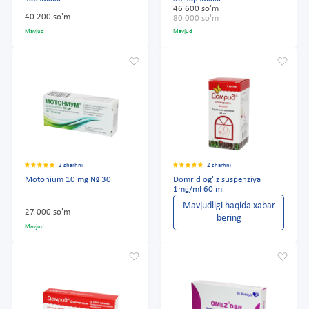
46 600 so'm
40 200 so'm
80 000 so'm
Mavjud
Mavjud
2 sharhni
2 sharhni
Motonium 10 mg № 30
Domrid og'iz suspenziya
1mg/ml 60 ml
Mavjudligi haqida xabar
27 000 so'm
bering
Mavjud