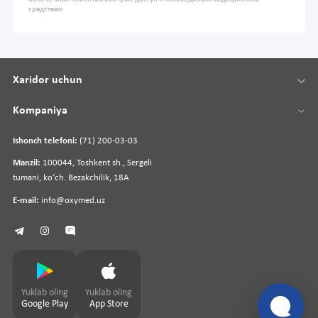
средствам
Xaridor uchun
Kompaniya
Ishonch telefoni:
(71) 200-03-03
Manzil:
100044, Toshkent sh., Sergeli
tumani, koʻch. Bezakchilik, 18A
E-mail:
info@oxymed.uz
Yuklab oling
Yuklab oling
Google Play
App Store