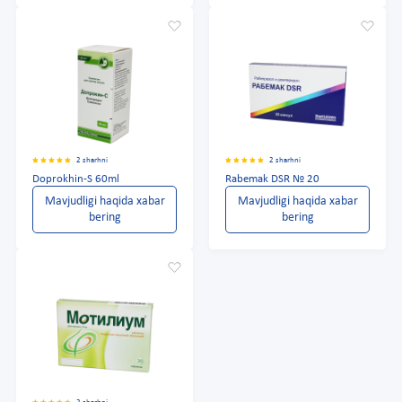
2 sharhni
2 sharhni
Doprokhin-S 60ml
Rabemak DSR № 20
Mavjudligi haqida xabar
Mavjudligi haqida xabar
bering
bering