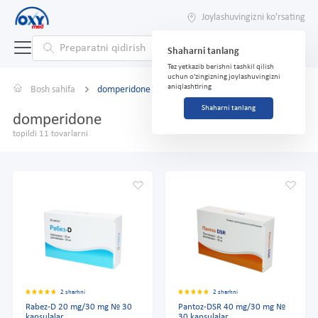
Joylashuvingizni ko'rsating
Shaharni tanlang
Tez yetkazib berishni tashkil qilish
uchun o'zingizning joylashuvingizni
aniqlashtiring
Bosh sahifa
domperidone
Shaharni tanlang
domperidone
topildi 11 tovarlarni
2 sharhni
2 sharhni
Rabez-D 20 mg/30 mg № 30
Pantoz-DSR 40 mg/30 mg №
kapsulalar
30 kapsulalar