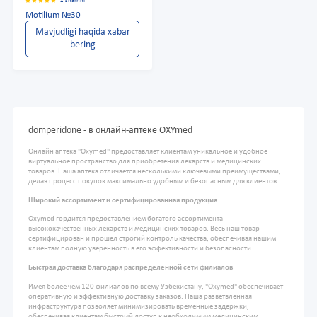
2 sharhni
Motilium №30
Mavjudligi haqida xabar
bering
domperidone - в онлайн-аптеке OXYmed
Онлайн аптека "Oxymed" предоставляет клиентам уникальное и удобное
виртуальное пространство для приобретения лекарств и медицинских
товаров. Наша аптека отличается несколькими ключевыми преимуществами,
делая процесс покупок максимально удобным и безопасным для клиентов.
Широкий ассортимент и сертифицированная продукция
Oxymed гордится предоставлением богатого ассортимента
высококачественных лекарств и медицинских товаров. Весь наш товар
сертифицирован и прошел строгий контроль качества, обеспечивая нашим
клиентам полную уверенность в его эффективности и безопасности.
Быстрая доставка благодаря распределенной сети филиалов
Имея более чем 120 филиалов по всему Узбекистану, "Oxymed" обеспечивает
оперативную и эффективную доставку заказов. Наша разветвленная
инфраструктура позволяет минимизировать временные задержки,
обеспечивая клиентам быстрый доступ к необходимым медицинским