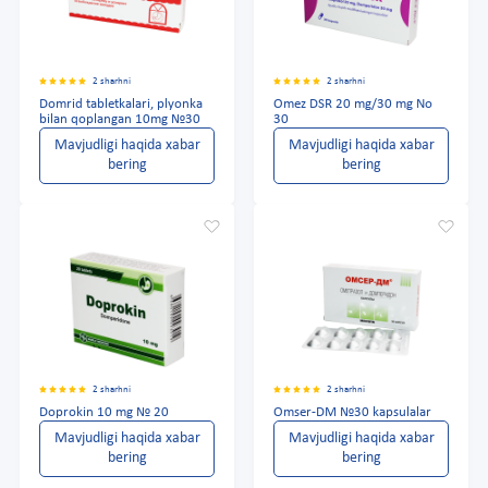
2 sharhni
2 sharhni
Domrid tabletkalari, plyonka
Omez DSR 20 mg/30 mg No
bilan qoplangan 10mg №30
30
Mavjudligi haqida xabar
Mavjudligi haqida xabar
bering
bering
2 sharhni
2 sharhni
Doprokin 10 mg № 20
Omser-DM №30 kapsulalar
Mavjudligi haqida xabar
Mavjudligi haqida xabar
bering
bering