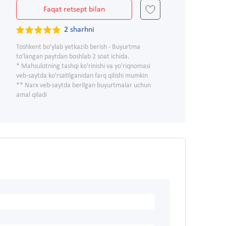
Faqat retsept bilan
2 sharhni
Toshkent bo'ylab yetkazib berish - Buyurtma
to'langan paytdan boshlab 2 soat ichida.
* Mahsulotning tashqi ko'rinishi va yo'riqnomasi
veb-saytda ko'rsatilganidan farq qilishi mumkin
** Narx veb-saytda berilgan buyurtmalar uchun
amal qiladi