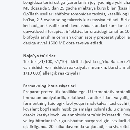
Longidaza terisi ostiga (zararlanish joyi yaqiniga yoki c
ME dozasida 5 dan 25 gacha inʼektsiya kursi bilan (kasal
Qo‘llash usullari shifokor tomonidan tashxis, kasallik og‘i
bo‘lsa, 2-3 oydan so‘ng takroriy kurs tavsiya etiladi. Biri
kechadigan kasalliklarni davolashda standart kursdan so
quvvatlovchi terapiya, inʼektsiyalar orasidagi tanaffus 10
biofoydalanishini oshirish uchun asosiy preparat yuboril
daqiqa avval 1500 ME doza tavsiya etiladi.
Nojo´ya ta´sirlar
Tez-tez (>1/100, <1/10) - kiritish joyida og'riq. Ba'zan (>
va shishish ko'rinishida reaktsiyalar mumkin. Barcha mah
1/10 000) allergik reaktsiyalar
Farmakologik xususiyatlari
Preparat proteolitik faollikka ega. U fermentativ proteoli
immunomodulyatorlik, xelatlovchi, antioksidant va yallig‘l
fermentning fiziologik faol yuqori molekulyar tashuvchi (f
kovalent bog‘lanishi hisobiga amalga oshiriladi, u o‘zin
detoksikatsiyalovchi va antioksidant ta’sir ko‘rsatadi. Ko
va ingibitorlar ta’siriga nisbatan barqarorligini sezilarl
qizdirilganda 20 sutka davomida saqlanadi, shu sharoitda 