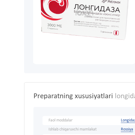
Preparatning xususiyatlari
longida
Faol moddalar
Longida
Ishlab chiqaruvchi mamlakat
Rossiya