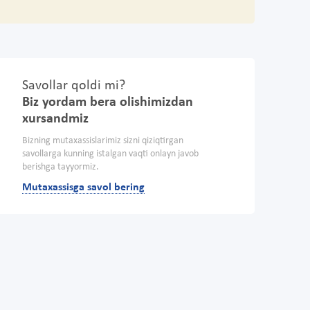
Savollar qoldi mi?
Biz yordam bera olishimizdan
xursandmiz
Bizning mutaxassislarimiz sizni qiziqtirgan
savollarga kunning istalgan vaqti onlayn javob
berishga tayyormiz.
Mutaxassisga savol bering