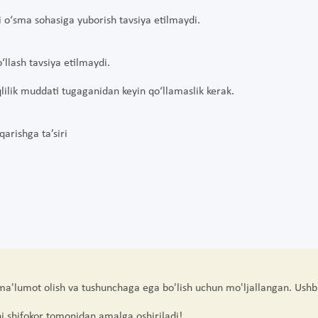
oki o‘sma sohasiga yuborish tavsiya etilmaydi.
‘llash tavsiya etilmaydi.
lilik muddati tugaganidan keyin qo‘llamaslik kerak.
arishga ta’siri
 ma'lumot olish va tushunchaga ega bo'lish uchun mo'ljallangan. Ushb
hi shifokor tomonidan amalga oshiriladi!