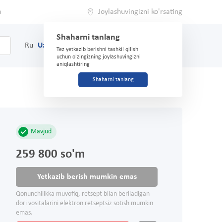
a
Joylashuvingizni ko'rsating
Shaharni tanlang
0
Savat
Ru
Uz
(71) 200-03-03
Tez yetkazib berishni tashkil qilish
uchun o'zingizning joylashuvingizni
aniqlashtiring
Shaharni tanlang
Mavjud
259 800 so'm
Yetkazib berish mumkin emas
Qonunchilikka muvofiq, retsept bilan beriladigan
dori vositalarini elektron retseptsiz sotish mumkin
emas.