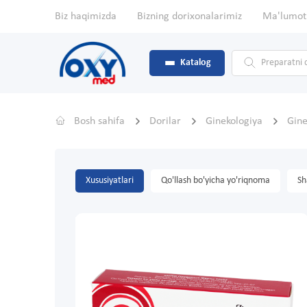
Biz haqimizda
Bizning dorixonalarimiz
Ma'lumot
Katalog
Bosh sahifa
Dorilar
Ginekologiya
Gine
Xususiyatlari
Qo'llash bo'yicha yo'riqnoma
Sh