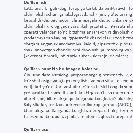
Qo'llanilishi
kattalarda birgalikdagi terapiya tarkibida biriktiruvchi t
oldini olish uchun. ginekologiyada ichki jinsiy a’zolarning
bepushtlikda, bachadon ichi sinexiyalarda, surunkali en
oldini olish; urologiyada surunkali prostatit, interstitsial 
operatsiyalardan so‘ng bitishmalar jarayonini davolash va 
piodermiyadan keyingi gipertrofik chandiqlar; uzoq bit
chegaralangan sklerodermiya, keloid, gipertrofik, pioder
shakllanayotgan chandiqlarni davolash; pulmonologiya va f
(kavernoz-fibrozli, infiltrativ, tuberkuloma)ni davolash;
Qo'llash mumkin bo'lmagan holatlar
Gialuronidaza asosidagi preparatlarga gipersensitivlik, o't
ko'z shishasiga yangi qon quyilishi, yomon sifatli o'smala
natijalari yo'q). Dori vositalari o'zaro ta'siri Longidaza 
preparatlar, bronxolitiklar bilan birga qo'llash mumkin. B
diuretiklar) bilan birga qo'llanganda Longidaza® ularning 
Salytsilatlar, kortizon, adrenokortikotrop gormon (AKTG),
bilan birga qo'llanganda Longidaza preparatining fermen
furosemid, benzodiazepinlar, fenitoin saqlovchi preparatl
Qo'llash usuli