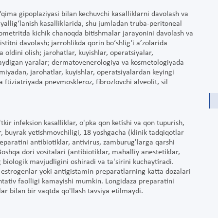
o‘qima gipoplaziyasi bilan kechuvchi kasalliklarni davolash va
 yallig‘lanish kasalliklarida, shu jumladan truba-peritoneal
dometritda kichik chanoqda bitishmalar jarayonini davolash va
sistitni davolash; jarrohlikda qorin bo‘shlig‘i a’zolarida
oldini olish; jarohatlar, kuyishlar, operatsiyalar,
maydigan yaralar; dermatovenerologiya va kosmetologiyada
miyadan, jarohatlar, kuyishlar, operatsiyalardan keyingi
tiziatriyada pnevmoskleroz, fibrozlovchi alveolit, sil
kir infeksion kasalliklar, o'pka qon ketishi va qon tupurish,
r, buyrak yetishmovchiligi, 18 yoshgacha (klinik tadqiqotlar
preparatini antibiotiklar, antivirus, zamburug'larga qarshi
oshqa dori vositalari (antibiotiklar, mahalliy anestetiklar,
biologik mavjudligini oshiradi va ta'sirini kuchaytiradi.
 estrogenlar yoki antigistamin preparatlarning katta dozalari
tativ faolligi kamayishi mumkin. Longidaza preparatini
ar bilan bir vaqtda qo'llash tavsiya etilmaydi.