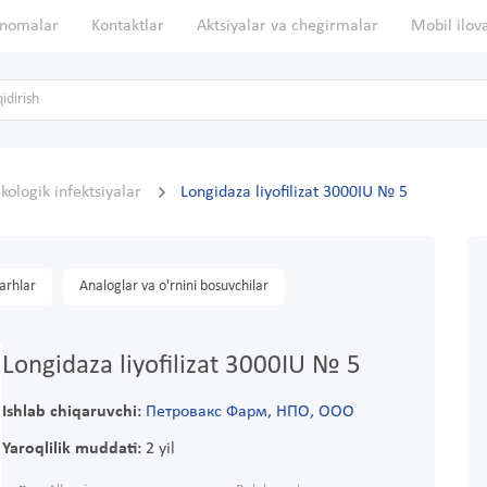
nomalar
Kontaktlar
Aktsiyalar va chegirmalar
Mobil ilov
kologik infektsiyalar
Longidaza liyofilizat 3000IU № 5
arhlar
Analoglar va o'rnini bosuvchilar
Longidaza liyofilizat 3000IU № 5
Ishlab chiqaruvchi:
Петровакс Фарм, НПО, ООО
Yaroqlilik muddati:
2 yil