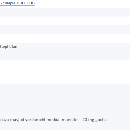
акс Фарм, НПО, ООО
tsept bilan
ongidaza mavjud yordamchi modda: mannitol - 20 mg gacha