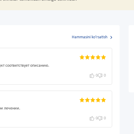
Hammasini ko'rsatish
кт соответствует описанию.
0
0
ри лечении.
0
0