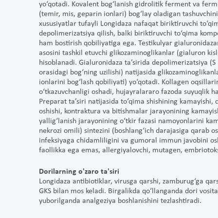
yo‘qotadi. Kovalent bog‘lanish gidrolitik ferment va ferm
(temir, mis, geparin ionlari) bog‘lay oladigan tashuvchin
xususiyatlar tufayli Longidaza nafaqat biriktiruvchi to‘q
depolimerizatsiya qilish, balki biriktiruvchi to‘qima komp
ham bostirish qobiliyatiga ega. Testikulyar gialuronidazan
asosini tashkil etuvchi glikozaminoglikanlar (gialuron kisl
hisoblanadi. Gialuronidaza ta’sirida depolimerizatsiya (S 
orasidagi bog‘ning uzilishi) natijasida glikozaminoglikanla
ionlarini bog‘lash qobiliyati) yo‘qotadi. Kollagen oqsillar
o‘tkazuvchanligi oshadi, hujayralararo fazoda suyuqlik har
Preparat ta’siri natijasida to‘qima shishining kamayishi,
oshishi, kontraktura va bitishmalar jarayonining kamayish
yallig‘lanish jarayonining o‘tkir fazasi namoyonlarini kam
nekrozi omili) sintezini (boshlang‘ich darajasiga qarab o
infeksiyaga chidamliligini va gumoral immun javobini osh
faollikka ega emas, allergiyalovchi, mutagen, embriotoks
Dorilarning o'zaro ta'siri
Longidaza antibiotiklar, virusga qarshi, zamburug‘ga qarsh
GKS bilan mos keladi. Birgalikda qo‘llanganda dori vosita
yuborilganda analgeziya boshlanishini tezlashtiradi.