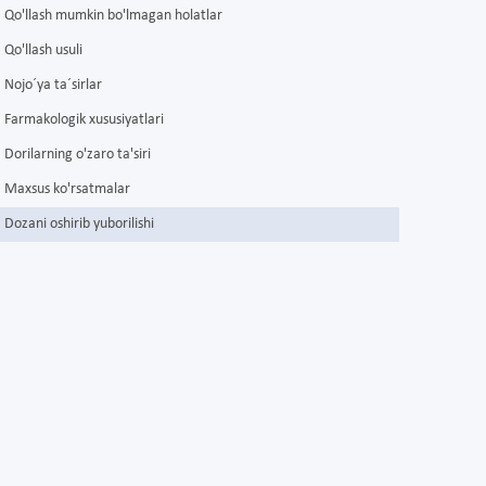
Qo'llash mumkin bo'lmagan holatlar
Qo'llash usuli
Nojo´ya ta´sirlar
Farmakologik xususiyatlari
Dorilarning o'zaro ta'siri
Maxsus ko'rsatmalar
Dozani oshirib yuborilishi