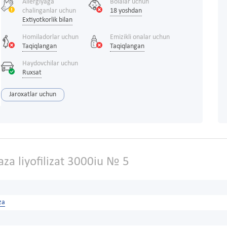
Allergiyaga
Bolalar uchun
chalinganlar uchun
18 yoshdan
Extiyotkorlik bilan
Homiladorlar uchun
Emizikli onalar uchun
Taqiqlangan
Taqiqlangan
Haydovchilar uchun
Ruxsat
Jaroxatlar uchun
za liyofilizat 3000iu № 5
za