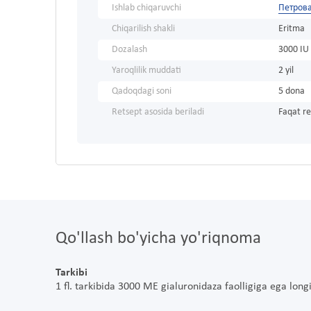
Ishlab chiqaruvchi
Петров
Chiqarilish shakli
Eritma
Dozalash
3000 IU
Yaroqlilik muddati
2 yil
Qadoqdagi soni
5 dona
Retsept asosida beriladi
Faqat re
Qo'llash bo'yicha yo'riqnoma
Tarkibi
1 fl. tarkibida 3000 ME gialuronidaza faolligiga ega l