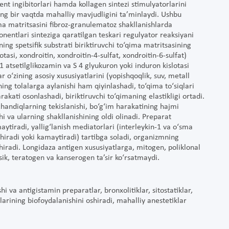
ent ingibitorlari hamda kollagen sintezi stimulyatorlarini
ing bir vaqtda mahalliy mavjudligini ta’minlaydi. Ushbu
ima matritsasini fibroz-granulematoz shakllanishlarda
onentlari sinteziga qaratilgan teskari regulyator reaksiyani
ing spetsifik substrati biriktiruvchi to‘qima matritsasining
otasi, xondroitin, xondroitin-4-sulfat, xondroitin-6-sulfat)
1 atsetilglikozamin va S 4 glyukuron yoki induron kislotasi
r o‘zining asosiy xususiyatlarini (yopishqoqlik, suv, metall
ining tolalarga aylanishi ham qiyinlashadi, to‘qima to‘siqlari
akati osonlashadi, biriktiruvchi to‘qimaning elastikligi ortadi.
 chandiqlarning tekislanishi, bo‘g‘im harakatining hajmi
i va ularning shakllanishining oldi olinadi. Preparat
aytiradi, yallig‘lanish mediatorlari (interleykin-1 va o‘sma
shiradi yoki kamaytiradi) tartibga soladi, organizmning
iradi. Longidaza antigen xususiyatlarga, mitogen, poliklonal
ik, teratogen va kanserogen ta’sir ko‘rsatmaydi.
i va antigistamin preparatlar, bronxolitiklar, sitostatiklar,
larining biofoydalanishini oshiradi, mahalliy anestetiklar