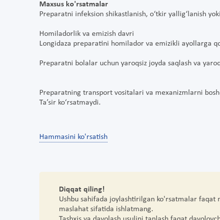
Maxsus ko'rsatmalar
Preparatni infeksion shikastlanish, o‘tkir yallig‘lanish y
Homiladorlik va emizish davri
Longidaza preparatini homilador va emizikli ayollarga qo
Preparatni bolalar uchun yaroqsiz joyda saqlash va yaroq
Preparatning transport vositalari va mexanizmlarni boshq
Ta’sir ko‘rsatmaydi.
Hammasini ko'rsatish
Diqqat qiling!
Ushbu sahifada joylashtirilgan ko'rsatmalar faqat
maslahat sifatida ishlatmang.
Tashxis va davolash usulini tanlash faqat davolovc