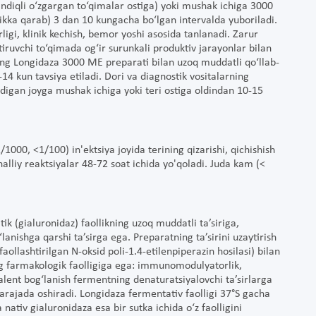
handiqli o‘zgargan to‘qimalar ostiga) yoki mushak ichiga 3000
likka qarab) 3 dan 10 kungacha bo‘lgan intervalda yuboriladi.
rligi, klinik kechish, bemor yoshi asosida tanlanadi. Zarur
ktiruvchi to‘qimada og‘ir surunkali produktiv jarayonlar bilan
‘ng Longidaza 3000 ME preparati bilan uzoq muddatli qo‘llab-
-14 kun tavsiya etiladi. Dori va diagnostik vositalarning
adigan joyga mushak ichiga yoki teri ostiga oldindan 10-15
1/1000, <1/100) in'ektsiya joyida terining qizarishi, qichishish
alliy reaktsiyalar 48-72 soat ichida yo'qoladi. Juda kam (<
tik (gialuronidaz) faollikning uzoq muddatli ta’siriga,
anishga qarshi ta’sirga ega. Preparatning ta’sirini uzaytirish
aollashtirilgan N-oksid poli-1.4-etilenpiperazin hosilasi) bilan
ing farmakologik faolligiga ega: immunomodulyatorlik,
valent bog‘lanish fermentning denaturatsiyalovchi ta’sirlarga
i darajada oshiradi. Longidaza fermentativ faolligi 37°S gacha
nativ gialuronidaza esa bir sutka ichida o‘z faolligini