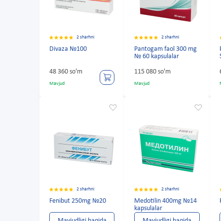
2 sharhni
2 sharhni
Divaza №100
Pantogam faol 300 mg
№ 60 kapsulalar
48 360 so'm
115 080 so'm
Mavjud
Mavjud
2 sharhni
2 sharhni
Fenibut 250mg №20
Medotilin 400mg №14
kapsulalar
Mavjudligi haqida
Mavjudligi haqida