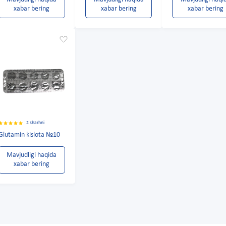
xabar bering
xabar bering
xabar bering
2 sharhni
Glutamin kislota №10
Mavjudligi haqida
xabar bering