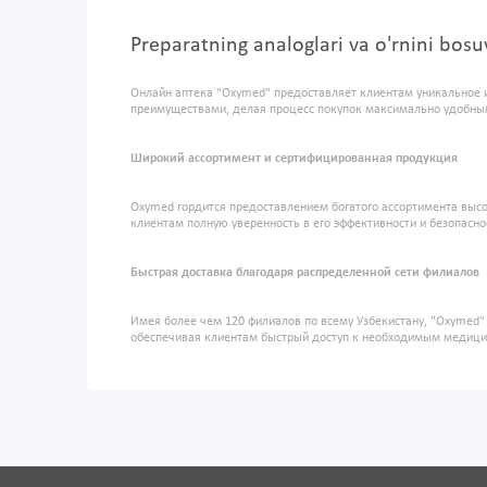
Preparatning analoglari va o'rnini bo
Онлайн аптека "Oxymed" предоставляет клиентам уникальное 
преимуществами, делая процесс покупок максимально удобны
Широкий ассортимент и сертифицированная продукция
Oxymed гордится предоставлением богатого ассортимента высо
клиентам полную уверенность в его эффективности и безопасно
Быстрая доставка благодаря распределенной сети филиалов
Имея более чем 120 филиалов по всему Узбекистану, "Oxymed
обеспечивая клиентам быстрый доступ к необходимым медиц