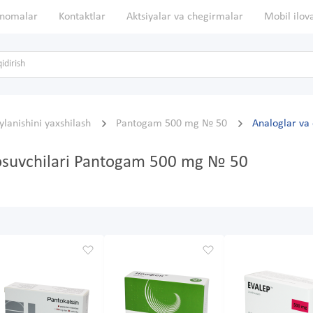
nomalar
Kontaktlar
Aktsiyalar va chegirmalar
Mobil ilov
lanishini yaxshilash
Pantogam 500 mg № 50
Analoglar va 
 bosuvchilari Pantogam 500 mg № 50