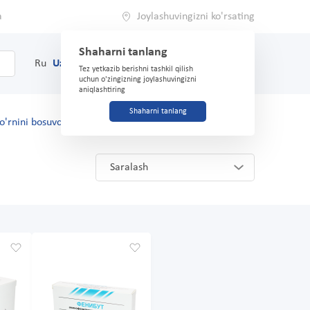
a
Joylashuvingizni ko'rsating
Shaharni tanlang
0
Savat
Ru
Uz
(71) 200-03-03
Tez yetkazib berishni tashkil qilish
uchun o'zingizning joylashuvingizni
aniqlashtiring
Shaharni tanlang
o'rnini bosuvchilar
Saralash