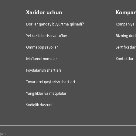
Xaridor uchun
Kompan
Dorilar qanday buyurtma qilinadi?
Kompaniya 
Yetkazib berish va to'lov
Bizning dor
Ommabop savollar
Sertifikatlar
Ma'lumotnomalar
Kontaktlar
Foydalanish shartlari
Tovarlarni qaytarish shartlari
Yangiliklar va maqolalar
Sodiqlik dasturi
gan