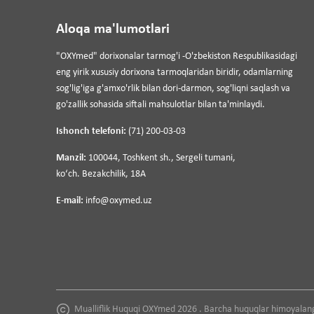
Aloqa ma'lumotlari
"OXYmed" dorixonalar tarmog'i -O'zbekiston Respublikasidagi
eng yirik xususiy dorixona tarmoqlaridan biridir, odamlarning
sog'lig'iga g'amxo'rlik bilan dori-darmon, sog'liqni saqlash va
go'zallik sohasida siftali mahsulotlar bilan ta'minlaydi.
Ishonch telefoni:
(71) 200-03-03
Manzil:
100044, Toshkent sh., Sergeli tumani,
koʻch. Bezakchilik, 18A
E-mail:
info@oxymed.uz
Mualliflik Huquqi OXYmed 2026 . Barcha huquqlar himoyalan