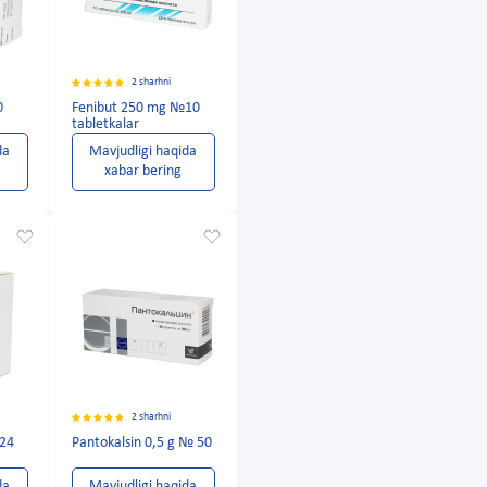
2 sharhni
0
Fenibut 250 mg №10
tabletkalar
da
Mavjudligi haqida
xabar bering
2 sharhni
24
Pantokalsin 0,5 g № 50
da
Mavjudligi haqida