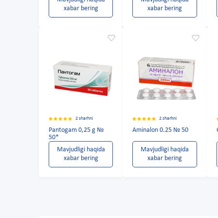
xabar bering
xabar bering
2 sharhni
2 sharhni
Pantogam 0,25 g №
Aminalon 0.25 № 50
50*
Mavjudligi haqida
Mavjudligi haqida
xabar bering
xabar bering