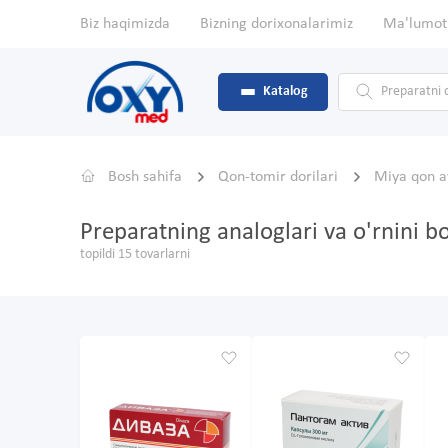
Biz haqimizda
Bizning dorixonalarimiz
Ma'lumot
Katalog
Bosh sahifa
Qon-tomir dorilari
Miya qon ay
Preparatning analoglari va o'rnini
topildi 15 tovarlarni