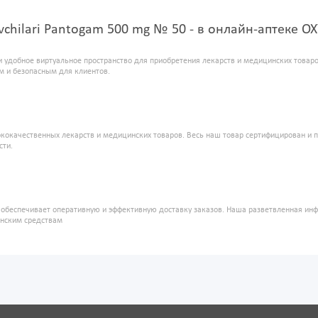
suvchilari Pantogam 500 mg № 50 - в онлайн-аптеке 
и удобное виртуальное пространство для приобретения лекарств и медицинских това
м и безопасным для клиентов.
кокачественных лекарств и медицинских товаров. Весь наш товар сертифицирован и 
сти.
" обеспечивает оперативную и эффективную доставку заказов. Наша разветвленная ин
инским средствам