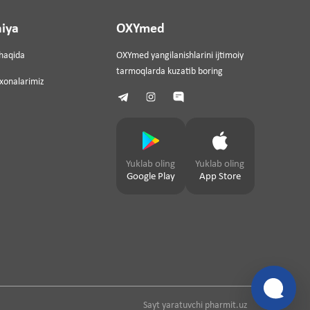
iya
OXYmed
haqida
OXYmed yangilanishlarini ijtimoiy
tarmoqlarda kuzatib boring
ixonalarimiz
Yuklab oling
Yuklab oling
Google Play
App Store
Sayt yaratuvchi
pharmit.uz