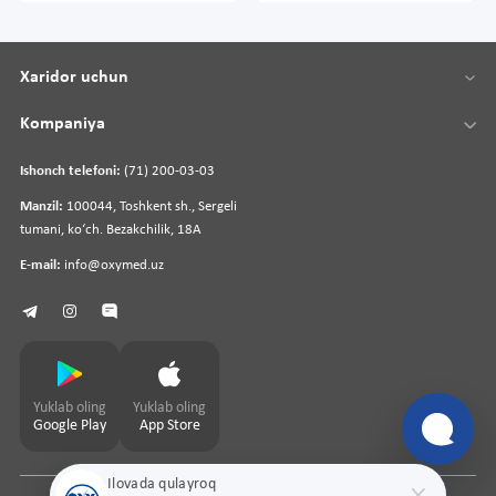
Xaridor uchun
Kompaniya
Ishonch telefoni:
(71) 200-03-03
Manzil:
100044, Toshkent sh., Sergeli
tumani, koʻch. Bezakchilik, 18A
E-mail:
info@oxymed.uz
Yuklab oling
Yuklab oling
Google Play
App Store
Ilovada qulayroq