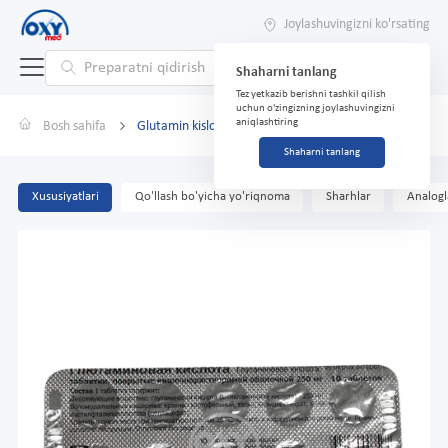
Joylashuvingizni ko'rsating
Shaharni tanlang
Tez yetkazib berishni tashkil qilish
uchun o'zingizning joylashuvingizni
aniqlashtiring
Bosh sahifa
Glutamin kislota №10
Shaharni tanlang
Xususiyatlari
Qo'llash bo'yicha yo'riqnoma
Sharhlar
Analogl