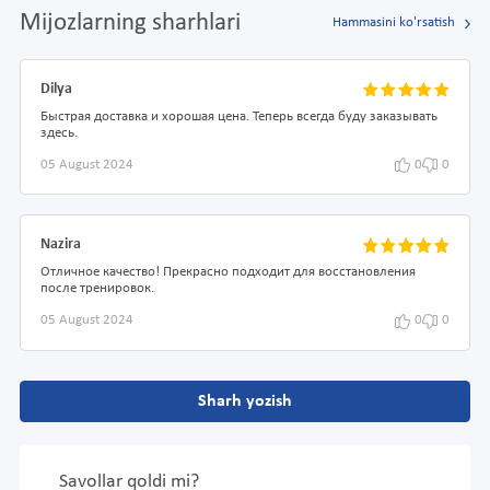
Mijozlarning sharhlari
Hammasini ko'rsatish
Dilya
Быстрая доставка и хорошая цена. Теперь всегда буду заказывать
здесь.
05 August 2024
0
0
Nazira
Отличное качество! Прекрасно подходит для восстановления
после тренировок.
05 August 2024
0
0
Sharh yozish
Savollar qoldi mi?