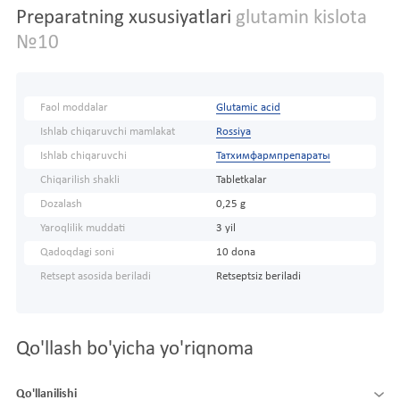
Preparatning xususiyatlari
glutamin kislota
№10
Faol moddalar
Glutamic acid
Ishlab chiqaruvchi mamlakat
Rossiya
Ishlab chiqaruvchi
Татхимфармпрепараты
Chiqarilish shakli
Tabletkalar
Dozalash
0,25 g
Yaroqlilik muddati
3 yil
Qadoqdagi soni
10 dona
Retsept asosida beriladi
Retseptsiz beriladi
Qo'llash bo'yicha yo'riqnoma
Qo'llanilishi