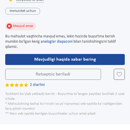
Extiyotkorlik bilan
Immunitet uchun
Mavjud emas
Bu mahsulot vaqtincha mavjud emas, lekin hozirda buyurtma berish
mumkin bo'lgan keng
analoglar diapazoni
bilan tanishishingizni taklif
qilamiz.
Mavjudligi haqida xabar bering
Retseptsiz beriladi
2 sharhni
Toshkent bo'ylab yetkazib berish - Buyurtma to'langan paytdan boshlab 2 soat
ichida.
* Mahsulotning tashqi ko'rinishi va yo'riqnomasi veb-saytda ko'rsatilganidan
farq qilishi mumkin
** Narx veb-saytda berilgan buyurtmalar uchun amal qiladi