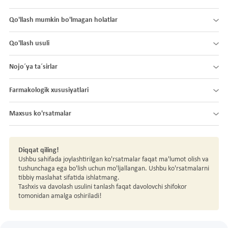
Qo'llash mumkin bo'lmagan holatlar
Qo'llash usuli
Nojo´ya ta´sirlar
Farmakologik xususiyatlari
Maxsus ko'rsatmalar
Diqqat qiling!
Ushbu sahifada joylashtirilgan ko'rsatmalar faqat ma'lumot olish va
tushunchaga ega bo'lish uchun mo'ljallangan. Ushbu ko'rsatmalarni
tibbiy maslahat sifatida ishlatmang.
Tashxis va davolash usulini tanlash faqat davolovchi shifokor
tomonidan amalga oshiriladi!