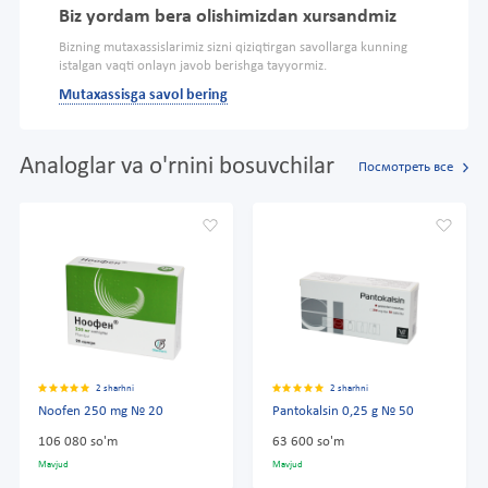
Biz yordam bera olishimizdan xursandmiz
Bizning mutaxassislarimiz sizni qiziqtirgan savollarga kunning
istalgan vaqti onlayn javob berishga tayyormiz.
Mutaxassisga savol bering
Analoglar va o'rnini bosuvchilar
Посмотреть все
2 sharhni
2 sharhni
Noofen 250 mg № 20
Pantokalsin 0,25 g № 50
106 080 so'm
63 600 so'm
Mavjud
Mavjud