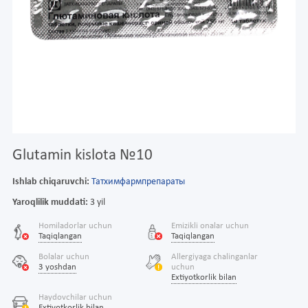
Glutamin kislota №10
Ishlab chiqaruvchi:
Татхимфармпрепараты
Yaroqlilik muddati:
3 yil
Homiladorlar uchun
Emizikli onalar uchun
Taqiqlangan
Taqiqlangan
Bolalar uchun
Allergiyaga chalinganlar
3 yoshdan
uchun
Extiyotkorlik bilan
Haydovchilar uchun