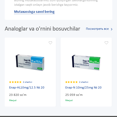
Bizning mutaxassislarimiz sizni qiziqtirgan savollarga kunning
istalgan vaqti onlayn javob berishga tayyormiz.
Mutaxassisga savol bering
Analoglar va o'rnini bosuvchilar
Посмотреть все
2 sharhni
2 sharhni
Enap-HL10mg/12.5 № 20
Enap-N 10mg/25mg № 20
23 820 so'm
25 059 so'm
Mavjud
Mavjud