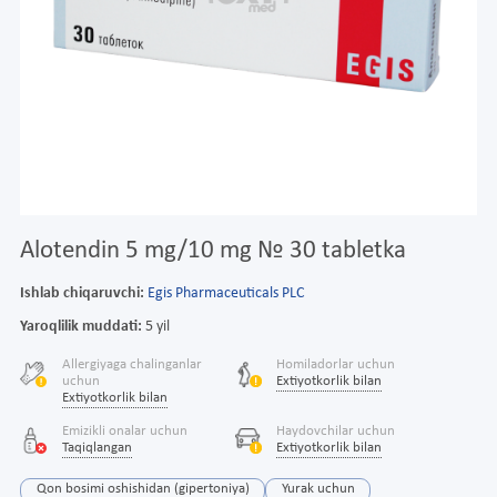
Alotendin 5 mg/10 mg № 30 tabletka
Ishlab chiqaruvchi:
Egis Pharmaceuticals PLC
Yaroqlilik muddati:
5 yil
Allergiyaga chalinganlar
Homiladorlar uchun
uchun
Extiyotkorlik bilan
Extiyotkorlik bilan
Emizikli onalar uchun
Haydovchilar uchun
Taqiqlangan
Extiyotkorlik bilan
Qon bosimi oshishidan (gipertoniya)
Yurak uchun