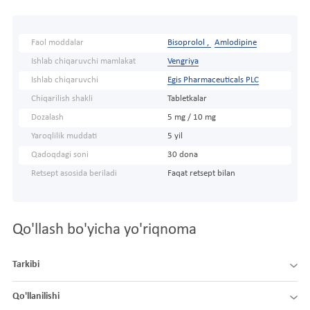
Faol moddalar
Bisoprolol ,
Amlodipine
Ishlab chiqaruvchi mamlakat
Vengriya
Ishlab chiqaruvchi
Egis Pharmaceuticals PLC
Chiqarilish shakli
Tabletkalar
Dozalash
5 mg / 10 mg
Yaroqlilik muddati
5 yil
Qadoqdagi soni
30 dona
Retsept asosida beriladi
Faqat retsept bilan
Qo'llash bo'yicha yo'riqnoma
Tarkibi
Qo'llanilishi