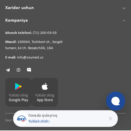
Xaridor uchun
Kompaniya
Ishonch telefoni:
(71) 200-03-03
Manzil:
100044, Toshkent sh., Sergeli
tumani, koʻch. Bezakchilik, 18A
E-mail:
info@oxymed.uz
Yuklab oling
Yuklab oling
Google Play
App Store
Ilovada qulayroq
Sayt yaratuvchi
pharmit.uz
Yuklab olish