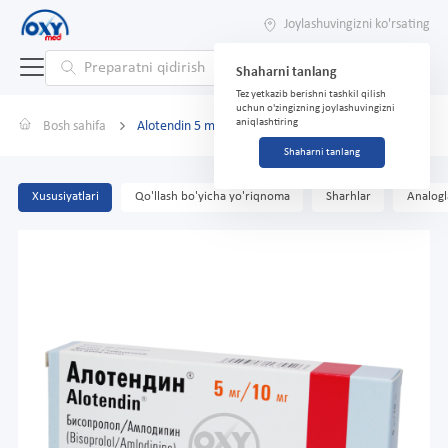
Joylashuvingizni ko'rsating
Shaharni tanlang
Tez yetkazib berishni tashkil qilish
uchun o'zingizning joylashuvingizni
aniqlashtiring
Bosh sahifa
Alotendin 5 mg/10 mg № 30 tabletka
Shaharni tanlang
Xususiyatlari
Qo'llash bo'yicha yo'riqnoma
Sharhlar
Analogl