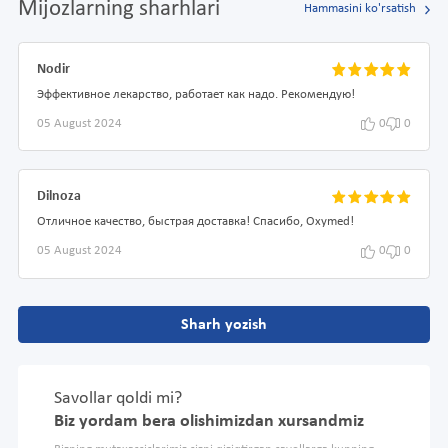
Mijozlarning sharhlari
Hammasini ko'rsatish
Nodir
Эффективное лекарство, работает как надо. Рекомендую!
05 August 2024
0
0
Dilnoza
Отличное качество, быстрая доставка! Спасибо, Oxymed!
05 August 2024
0
0
Sharh yozish
Savollar qoldi mi?
Biz yordam bera olishimizdan xursandmiz