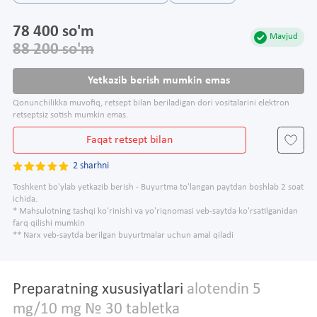
78 400 so'm
Mavjud
88 200 so'm
Yetkazib berish mumkin emas
Qonunchilikka muvofiq, retsept bilan beriladigan dori vositalarini elektron
retseptsiz sotish mumkin emas.
Faqat retsept bilan
2 sharhni
Toshkent bo'ylab yetkazib berish - Buyurtma to'langan paytdan boshlab 2 soat
ichida.
* Mahsulotning tashqi ko'rinishi va yo'riqnomasi veb-saytda ko'rsatilganidan
farq qilishi mumkin
** Narx veb-saytda berilgan buyurtmalar uchun amal qiladi
Preparatning xususiyatlari
alotendin 5
mg/10 mg № 30 tabletka