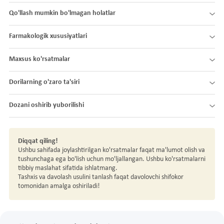
Qo'llash mumkin bo'lmagan holatlar
Farmakologik xususiyatlari
Maxsus ko'rsatmalar
Dorilarning o'zaro ta'siri
Dozani oshirib yuborilishi
Diqqat qiling!
Ushbu sahifada joylashtirilgan ko'rsatmalar faqat ma'lumot olish va
tushunchaga ega bo'lish uchun mo'ljallangan. Ushbu ko'rsatmalarni
tibbiy maslahat sifatida ishlatmang.
Tashxis va davolash usulini tanlash faqat davolovchi shifokor
tomonidan amalga oshiriladi!