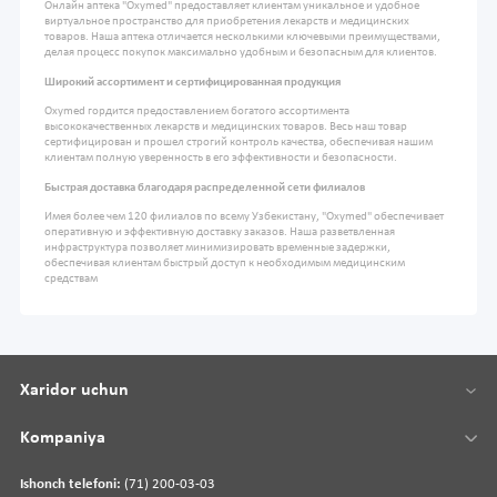
Онлайн аптека "Oxymed" предоставляет клиентам уникальное и удобное
виртуальное пространство для приобретения лекарств и медицинских
товаров. Наша аптека отличается несколькими ключевыми преимуществами,
делая процесс покупок максимально удобным и безопасным для клиентов.
Широкий ассортимент и сертифицированная продукция
Oxymed гордится предоставлением богатого ассортимента
высококачественных лекарств и медицинских товаров. Весь наш товар
сертифицирован и прошел строгий контроль качества, обеспечивая нашим
клиентам полную уверенность в его эффективности и безопасности.
Быстрая доставка благодаря распределенной сети филиалов
Имея более чем 120 филиалов по всему Узбекистану, "Oxymed" обеспечивает
оперативную и эффективную доставку заказов. Наша разветвленная
инфраструктура позволяет минимизировать временные задержки,
обеспечивая клиентам быстрый доступ к необходимым медицинским
средствам
Xaridor uchun
Kompaniya
Ishonch telefoni:
(71) 200-03-03