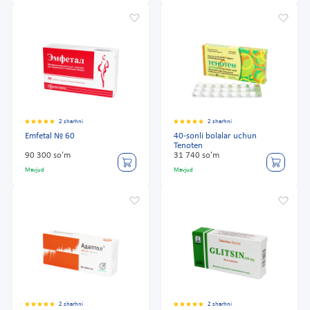
2 sharhni
2 sharhni
Emfetal № 60
40-sonli bolalar uchun
Tenoten
90 300 so'm
31 740 so'm
Mavjud
Mavjud
2 sharhni
2 sharhni