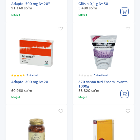
Adaptol 500 mg № 20*
Glitsin 0,1 g № 50
91 140 so'm
3 480 so'm
Mavjud
Mavjud
2 sharhni
0 sharhlarni
Adaptol 300 mg № 20
370 Vanna tuzi Epsom lavanta
1000g
60 960 so'm
53 820 so'm
Mavjud
Mavjud