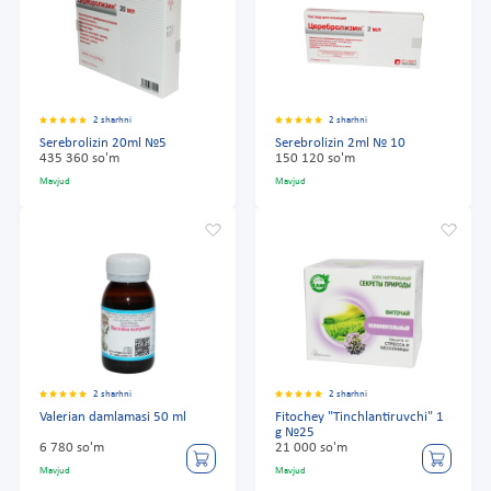
2 sharhni
2 sharhni
Serebrolizin 20ml №5
Serebrolizin 2ml № 10
435 360 so'm
150 120 so'm
Mavjud
Mavjud
2 sharhni
2 sharhni
Valerian damlamasi 50 ml
Fitochey "Tinchlantiruvchi" 1
g №25
6 780 so'm
21 000 so'm
Mavjud
Mavjud