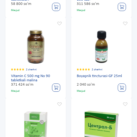
58 800 so'm
311 586 so'm
Mavjud
Mavjud
2 sharhni
2 sharhni
Vitamin C 500 mg No 90
Boyaşnik tincturasi-GF 25ml
tabletkali malina
371 424 so'm
2 040 so'm
Mavjud
Mavjud