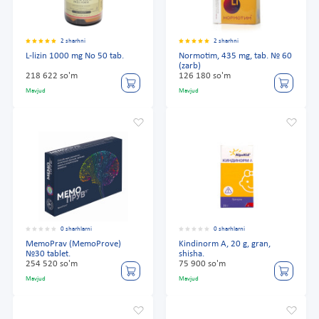
2 sharhni
2 sharhni
L-lizin 1000 mg No 50 tab.
Normotim, 435 mg, tab. № 60
(zarb)
218 622 so'm
126 180 so'm
Mavjud
Mavjud
0 sharhlarni
0 sharhlarni
MemoPrav (MemoProve)
Kindinorm A, 20 g, gran,
№30 tablet.
shisha.
254 520 so'm
75 900 so'm
Mavjud
Mavjud