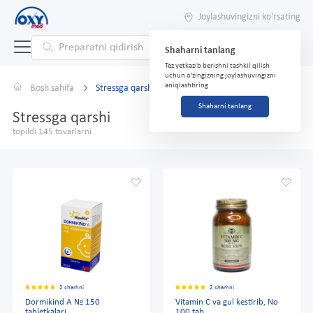
Joylashuvingizni ko'rsating
Shaharni tanlang
Tez yetkazib berishni tashkil qilish
uchun o'zingizning joylashuvingizni
aniqlashtiring
Bosh sahifa
Stressga qarshi
Shaharni tanlang
Stressga qarshi
topildi 145 tovarlarni
2 sharhni
2 sharhni
Dormikind A № 150
Vitamin C va gul kestirib, No
tabletkalari
100 tab.