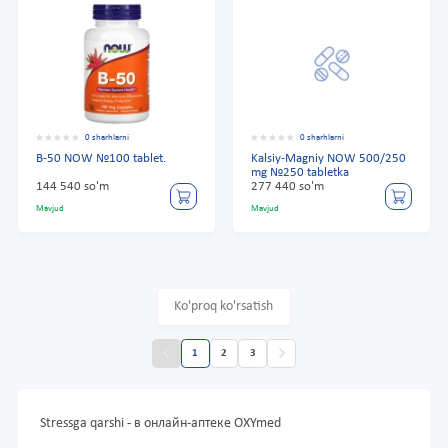
0 sharhlarni
0 sharhlarni
B-50 NOW №100 tablet.
Kalsiy-Magniy NOW 500/250
mg №250 tabletka
144 540 so'm
277 440 so'm
Mavjud
Mavjud
Ko'proq ko'rsatish
1
2
3
Stressga qarshi - в онлайн-аптеке OXYmed