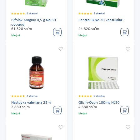
2 sharhni
2 sharhni
Bifolak-Magniy 0,5 g No 30
Central-B No 30 kapsulalari
qopqoq
61 320 so'm
44 820 so'm
Mavjud
Mavjud
2 sharhni
2 sharhni
Nastoyka valeriana 25ml
Glicin-Ozon 100mg №50
2 880 so'm
4 680 so'm
Mavjud
Mavjud