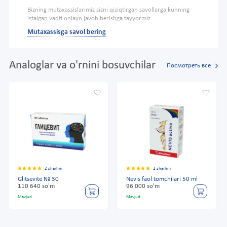
Bizning mutaxassislarimiz sizni qiziqtirgan savollarga kunning
istalgan vaqti onlayn javob berishga tayyormiz.
Mutaxassisga savol bering
Analoglar va o'rnini bosuvchilar
Посмотреть все
2 sharhni
2 sharhni
Glitsevite № 30
Nevis faol tomchilari 50 ml
110 640 so'm
96 000 so'm
Mavjud
Mavjud