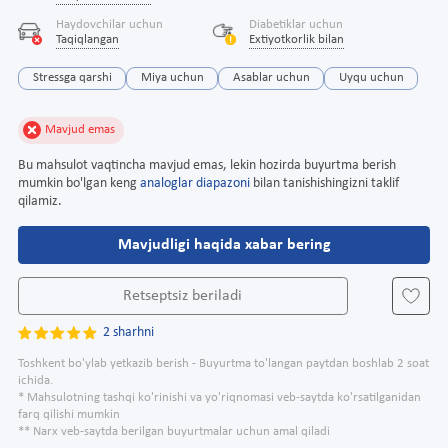
Haydovchilar uchun
Diabetiklar uchun
Taqiqlangan
Extiyotkorlik bilan
Stressga qarshi
Miya uchun
Asablar uchun
Uyqu uchun
Mavjud emas
Bu mahsulot vaqtincha mavjud emas, lekin hozirda buyurtma berish
mumkin bo'lgan keng
analoglar diapazoni
bilan tanishishingizni taklif
qilamiz.
Mavjudligi haqida xabar bering
Retseptsiz beriladi
2 sharhni
Toshkent bo'ylab yetkazib berish - Buyurtma to'langan paytdan boshlab 2 soat
ichida.
* Mahsulotning tashqi ko'rinishi va yo'riqnomasi veb-saytda ko'rsatilganidan
farq qilishi mumkin
** Narx veb-saytda berilgan buyurtmalar uchun amal qiladi