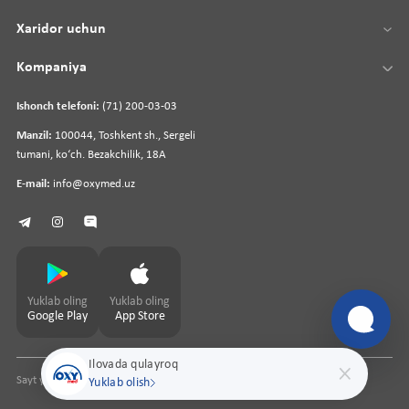
Xaridor uchun
Kompaniya
Ishonch telefoni:
(71) 200-03-03
Manzil:
100044, Toshkent sh., Sergeli
tumani, koʻch. Bezakchilik, 18A
E-mail:
info@oxymed.uz
Yuklab oling
Yuklab oling
Google Play
App Store
Ilovada qulayroq
Sayt yaratuvchi
pharmit.uz
Yuklab olish