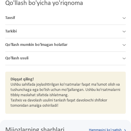
Qo'llash bo'yicha yo'riqnoma
Tavsif
Tarkibi
Qo'llash mumkin bo'lmagan holatlar
Qo'llash usuli
Diqqat qiling!
Ushbu sahifada joylashtirilgan ko'rsatmalar faqat ma'lumot olish va
tushunchaga ega bo'lish uchun mo'ljallangan. Ushbu ko'rsatmalarni
tibbiy maslahat sifatida ishlatmang.
Tashxis va davolash usulini tanlash faqat davolovchi shifokor
tomonidan amalga oshiriladi!
Mijozlarning sharhlari
Hammasini ko'rsatish