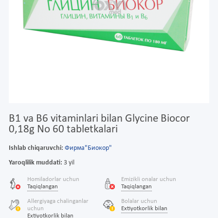
B1 va B6 vitaminlari bilan Glycine Biocor
0,18g No 60 tabletkalari
Ishlab chiqaruvchi:
Фирма"Биокор"
Yaroqlilik muddati:
3 yil
Homiladorlar uchun
Emizikli onalar uchun
Taqiqlangan
Taqiqlangan
Allergiyaga chalinganlar
Bolalar uchun
uchun
Extiyotkorlik bilan
Extiyotkorlik bilan