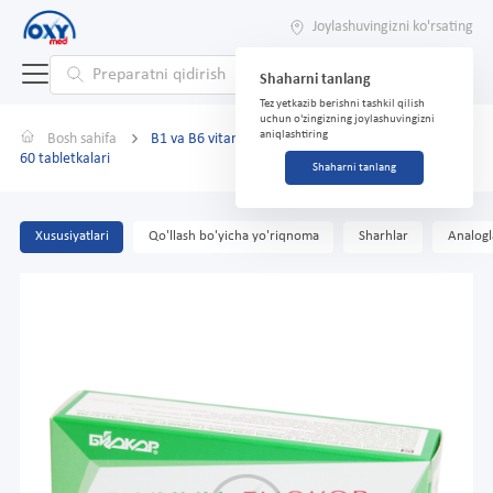
Joylashuvingizni ko'rsating
Shaharni tanlang
Tez yetkazib berishni tashkil qilish
uchun o'zingizning joylashuvingizni
aniqlashtiring
Bosh sahifa
B1 va B6 vitaminlari bilan Glycine Biocor 0,18g No
60 tabletkalari
Shaharni tanlang
Xususiyatlari
Qo'llash bo'yicha yo'riqnoma
Sharhlar
Analogl