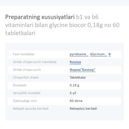
Preparatning xususiyatlari
b1 va b6
vitaminlari bilan glycine biocor 0,18g no 60
tabletkalari
Faol moddalar
pyridoxine ,
Glycinum ,
B
Ishlab chiqaruvchi mamlakat
Rossiya
Ishlab chiqaruvchi
Фирма"Биокор"
Chiqarilish shakli
Tabletkalar
Dozalash
0,18 g
Yaroqlilik muddati
3 yil
Qadoqdagi soni
60 dona
Retsept asosida beriladi
Retseptsiz beriladi