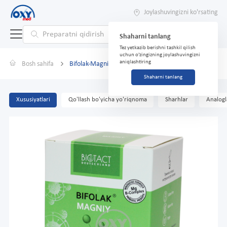
Joylashuvingizni ko'rsating
Shaharni tanlang
Tez yetkazib berishni tashkil qilish
uchun o'zingizning joylashuvingizni
aniqlashtiring
Bosh sahifa
Bifolak-Magniy 1,5g No 30
Shaharni tanlang
Xususiyatlari
Qo'llash bo'yicha yo'riqnoma
Sharhlar
Analogl