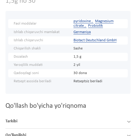
1,5g no 30
pyridoxine ,
Magnesium
Faol moddalar
citrate ,
Probiotik
Ishlab chiqaruvchi mamlakat
Germaniya
Ishlab chiqaruvchi
Biotact Deutschland GmbH
Chiqarilish shakli
Sashe
Dozalash
1,5 g
Yaroqlilik muddati
2 yil
Qadoqdagi soni
30 dona
Retsept asosida beriladi
Retseptsiz beriladi
Qo'llash bo'yicha yo'riqnoma
Tarkibi
Qo'llanilishi