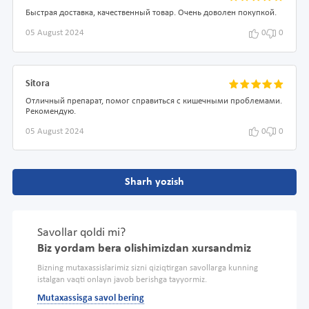
Быстрая доставка, качественный товар. Очень доволен покупкой.
05 August 2024
0
0
Sitora
Отличный препарат, помог справиться с кишечными проблемами.
Рекомендую.
05 August 2024
0
0
Sharh yozish
Savollar qoldi mi?
Biz yordam bera olishimizdan xursandmiz
Bizning mutaxassislarimiz sizni qiziqtirgan savollarga kunning
istalgan vaqti onlayn javob berishga tayyormiz.
Mutaxassisga savol bering