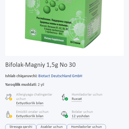
Bifolak-Magniy 1,5g No 30
Ishlab chiqaruvchi:
Biotact Deutschland GmbH
Yaroqlilik muddati:
2 yil
Allergiyaga chalinganlar
Homiladorlar uchun
uchun
Ruxsat
Extiyotkorlik bilan
Emizikli onalar uchun
Bolalar uchun
Extiyotkorlik bilan
12 yoshdan
Stressga qarshi
Asablar uchun
Homiladorlar uchun