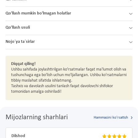
Qo'llash mumkin bo'lmagan holatlar
Qo'llash usuli
Nojo´ya ta´sirlar
Diqqat qiling!
Ushbu sahifada joylashtirilgan ko'rsatmalar faqat ma'lumot olish va
tushunchaga ega bo'lish uchun mo'ljallangan. Ushbu ko'rsatmalarni
tibbiy maslahat sifatida ishlatmang.
Tashxis va davolash usulini tanlash faqat davolovchi shifokor
tomonidan amalga oshiriladi!
Mijozlarning sharhlari
Hammasini ko'rsatish
Dilshod