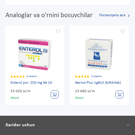
Analoglar va o'rnini bosuvchilar
Посмотреть все
2 sharhni
2 sharhni
Enterol por. 250 mg № 10
Narine Plus 1g#10 (bifid+lak)
55 020 so'm
13 680 so'm
Mavjud
Mavjud
Xaridor uchun