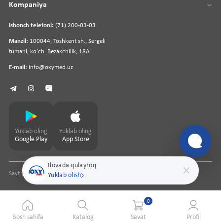
Kompaniya
Ishonch telefoni:
(71) 200-03-03
Manzil:
100044, Toshkent sh., Sergeli
tumani, koʻch. Bezakchilik, 18A
E-mail:
info@oxymed.uz
Yuklab oling
Yuklab oling
Google Play
App Store
Ilovada qulayroq
Sayt yaratuvchi
pharmit.uz
Yuklab olish
0
Bosh sahifa
Katalog
Savat
Profil