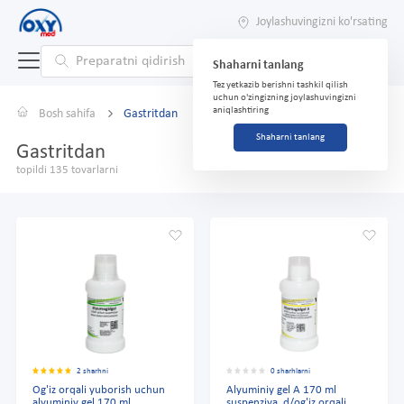
Joylashuvingizni ko'rsating
Shaharni tanlang
Tez yetkazib berishni tashkil qilish
uchun o'zingizning joylashuvingizni
aniqlashtiring
Bosh sahifa
Gastritdan
Shaharni tanlang
Gastritdan
topildi 135 tovarlarni
2 sharhni
0 sharhlarni
Og'iz orqali yuborish uchun
Alyuminiy gel A 170 ml
alyuminiy gel 170 ml
suspenziya. d/og'iz orqali