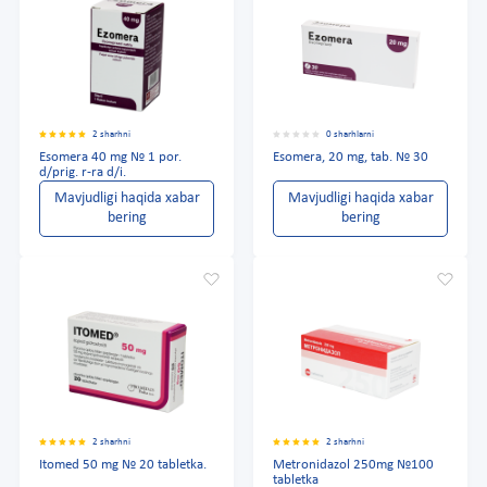
2 sharhni
0 sharhlarni
Esomera 40 mg № 1 por.
Esomera, 20 mg, tab. № 30
d/prig. r-ra d/i.
Mavjudligi haqida xabar
Mavjudligi haqida xabar
bering
bering
2 sharhni
2 sharhni
Itomed 50 mg № 20 tabletka.
Metronidazol 250mg №100
tabletka