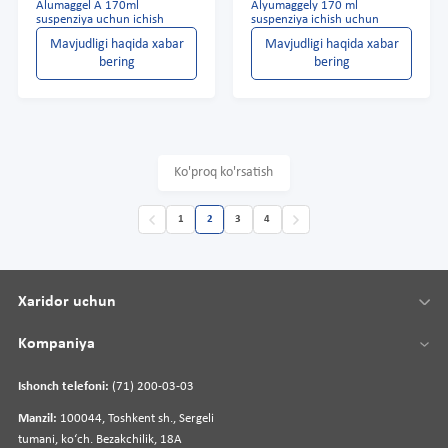
Alumaggel A 170ml
Alyumaggely 170 ml
suspenziya uchun ichish
suspenziya ichish uchun
Mavjudligi haqida xabar
Mavjudligi haqida xabar
bering
bering
Ko'proq ko'rsatish
1
2
3
4
Xaridor uchun
Kompaniya
Ishonch telefoni:
(71) 200-03-03
Manzil:
100044, Toshkent sh., Sergeli
tumani, koʻch. Bezakchilik, 18A