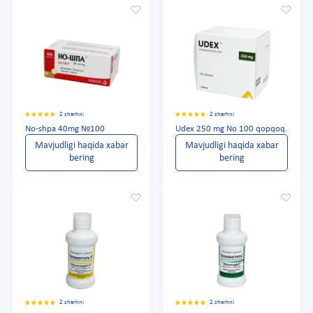
2 sharhni
2 sharhni
No-shpa 40mg №100
Udex 250 mg No 100 qopqoq.
Mavjudligi haqida xabar
Mavjudligi haqida xabar
bering
bering
2 sharhni
2 sharhni