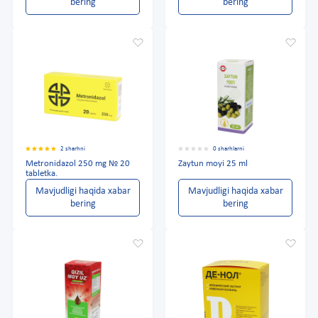
bering
bering
2 sharhni
0 sharhlarni
Metronidazol 250 mg № 20
Zaytun moyi 25 ml
tabletka.
Mavjudligi haqida xabar
Mavjudligi haqida xabar
bering
bering