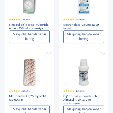
2 sharhni
2 sharhni
Simalgel og'iz orqali yuborish
Metronidazol 250mg №10
uchun 250 ml suspenziya
tablet
Mavjudligi haqida xabar
Mavjudligi haqida xabar
bering
bering
2 sharhni
2 sharhni
Metronidazol 0,25 mg №10
Og'iz orqali yuborish uchun
tabletkalar
Almagel A-LIK 170 ml
suspenziyasi
Mavjudligi haqida xabar
Mavjudligi haqida xabar