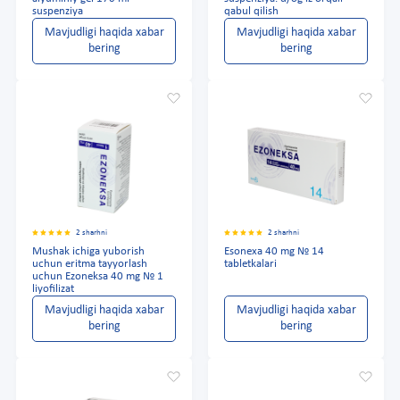
suspenziya
qabul qilish
Mavjudligi haqida xabar
Mavjudligi haqida xabar
bering
bering
2 sharhni
2 sharhni
Mushak ichiga yuborish
Esonexa 40 mg № 14
uchun eritma tayyorlash
tabletkalari
uchun Ezoneksa 40 mg № 1
liyofilizat
Mavjudligi haqida xabar
Mavjudligi haqida xabar
bering
bering