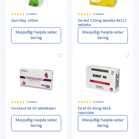
2 sharhni
2 sharhni
Qizil May 100ml
De-Nol 120mg tabletka №112
tabletka
Mavjudligi haqida xabar
Mavjudligi haqida xabar
bering
bering
2 sharhni
2 sharhni
Fersikard № 30 tabletkalari
Esref 40 40mg №28
kapsulalar
Mavjudligi haqida xabar
Mavjudligi haqida xabar
bering
bering