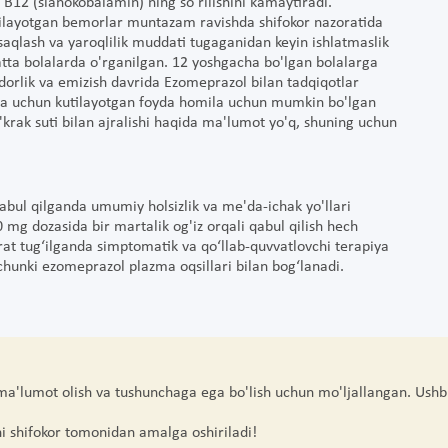
 B12 (sianokobalamin) ning so'rilishini kamaytiradi.
 qilayotgan bemorlar muntazam ravishda shifokor nazoratida
 saqlash va yaroqlilik muddati tugaganidan keyin ishlatmaslik
katta bolalarda o'rganilgan. 12 yoshgacha bo'lgan bolalarga
adorlik va emizish davrida Ezomeprazol bilan tadqiqotlar
 ona uchun kutilayotgan foyda homila uchun mumkin bo'lgan
krak suti bilan ajralishi haqida ma'lumot yo'q, shuning uchun
abul qilganda umumiy holsizlik va me'da-ichak yo'llari
mg dozasida bir martalik og'iz orqali qabul qilish hech
rat tug‘ilganda simptomatik va qo‘llab-quvvatlovchi terapiya
chunki ezomeprazol plazma oqsillari bilan bog‘lanadi.
 ma'lumot olish va tushunchaga ega bo'lish uchun mo'ljallangan. Ushb
hi shifokor tomonidan amalga oshiriladi!