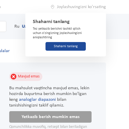
a
Joylashuvingizni ko'rsating
Shaharni tanlang
0
Savat
Ru
Uz
(71) 200-03-03
Tez yetkazib berishni tashkil qilish
uchun o'zingizning joylashuvingizni
aniqlashtiring
Shaharni tanlang
lalar
Mavjud emas
Bu mahsulot vaqtincha mavjud emas, lekin
hozirda buyurtma berish mumkin bo'lgan
keng
analoglar diapazoni
bilan
tanishishingizni taklif qilamiz.
Yetkazib berish mumkin emas
Qonunchilikka muvofiq, retsept bilan beriladigan