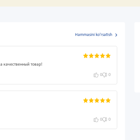
Hammasini ko'rsatish
за качественный товар!
0
0
0
0