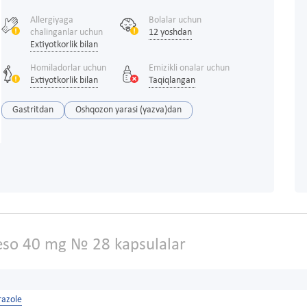
Allergiyaga
Bolalar uchun
chalinganlar uchun
12 yoshdan
Extiyotkorlik bilan
Homiladorlar uchun
Emizikli onalar uchun
Extiyotkorlik bilan
Taqiqlangan
Gastritdan
Oshqozon yarasi (yazva)dan
o 40 mg № 28 kapsulalar
azole