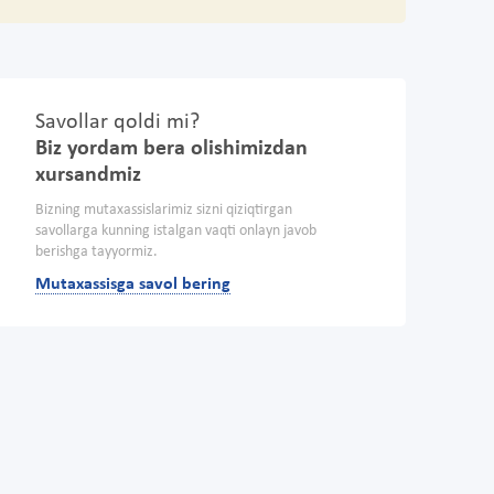
Savollar qoldi mi?
Biz yordam bera olishimizdan
xursandmiz
Bizning mutaxassislarimiz sizni qiziqtirgan
savollarga kunning istalgan vaqti onlayn javob
berishga tayyormiz.
Mutaxassisga savol bering