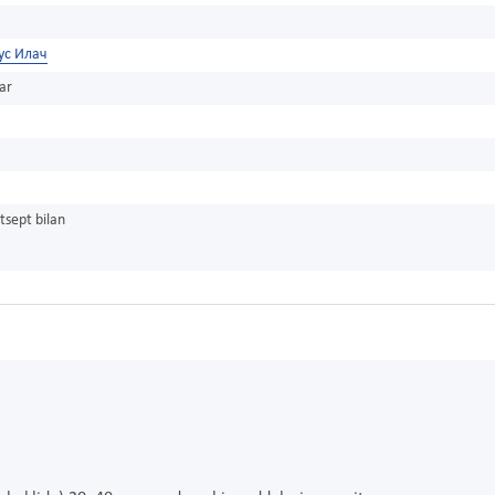
ус Илач
ar
tsept bilan