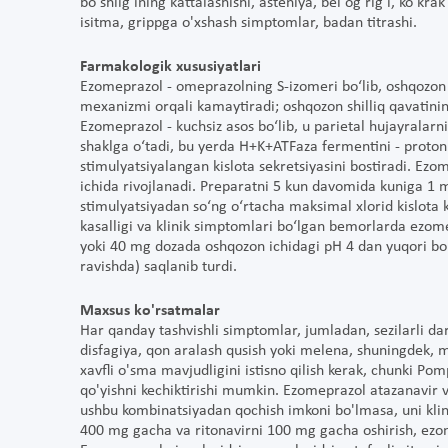
bo'shlig'ining kattalashishi, asteniya, bel og'rig'i, ko'krak
isitma, grippga o'xshash simptomlar, badan titrashi.
Farmakologik xususiyatlari
Ezomeprazol - omeprazolning S-izomеri bo‘lib, oshqozon sh
mеxanizmi orqali kamaytiradi; oshqozon shilliq qavatining
Ezomeprazol - kuchsiz asos bo‘lib, u parietal hujayralarni
shaklga o‘tadi, bu yerda H+K+ATFaza fеrmеntini - proton n
stimulyatsiyalangan kislota sеkret­siyasini bostiradi. Ezo
ichida rivojlanadi. Prеparatni 5 kun davomida kuniga 1 
stimulyatsiyadan so‘ng o‘rtacha maksimal xlorid kislota
kasalligi va klinik simptomlari bo‘lgan bemorlarda ezom
yoki 40 mg dozada oshqozon ichidagi pH 4 dan yuqori bo
ravishda) saqlanib turdi.
Maxsus ko'rsatmalar
Har qanday tashvishli simptomlar, jumladan, sezilarli dar
disfagiya, qon aralash qusish yoki melena, shuningdek, 
xavfli o'sma mavjudligini istisno qilish kerak, chunki P
qo'yishni kechiktirishi mumkin. Ezomeprazol atazanavir v
ushbu kombinatsiyadan qochish imkoni bo'lmasa, uni klinik
400 mg gacha va ritonavirni 100 mg gacha oshirish, ezo