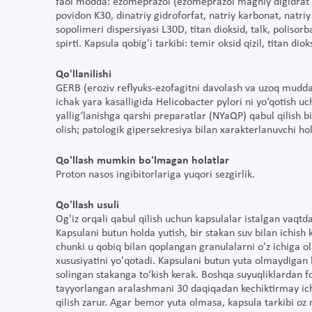
faol modda: ezomeprazol (ezomeprazol magniy digidrat 
povidon K30, dinatriy gidroforfat, natriy karbonat, natriy
sopolimeri dispersiyasi L30D, titan dioksid, talk, polisorbat
spirti. Kapsula qobig'i tarkibi: temir oksid qizil, titan dioks
Qo'llanilishi
GERB (eroziv reflyuks-ezofagitni davolash va uzoq mudda
ichak yara kasalligida Helicobacter pylori ni yo‘qotish u
yallig‘lanishga qarshi preparatlar (NYaQP) qabul qilish b
olish; patologik gipersekresiya bilan xarakterlanuvchi ho
Qo'llash mumkin bo'lmagan holatlar
Proton nasos ingibitorlariga yuqori sеzgirlik.
Qo'llash usuli
Og'iz orqali qabul qilish uchun kapsulalar istalgan vaqtda
Kapsulani butun holda yutish, bir stakan suv bilan ichis
chunki u qobiq bilan qoplangan granulalarni o'z ichiga ola
xususiyatini yo'qotadi. Kapsulani butun yuta olmaydigan 
solingan stakanga to‘kish kerak. Boshqa suyuqliklardan 
tayyorlangan aralashmani 30 daqiqadan kechiktirmay ichish
qilish zarur. Agar bemor yuta olmasa, kapsula tarkibi oz