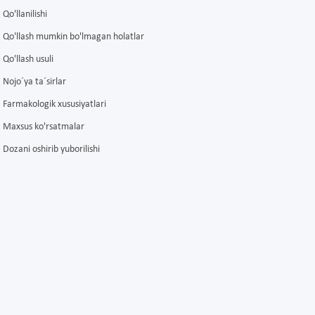
Qo'llanilishi
Qo'llash mumkin bo'lmagan holatlar
Qo'llash usuli
Nojo´ya ta´sirlar
Farmakologik xususiyatlari
Maxsus ko'rsatmalar
Dozani oshirib yuborilishi