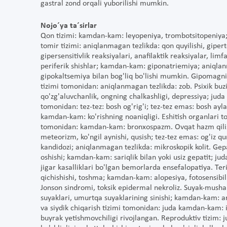
gastral zond orqali yuborilishi mumkin.
Nojo´ya ta´sirlar
Qon tizimi: kamdan-kam: leyopeniya, trombotsitopeniya;
tomir tizimi: aniqlanmagan tezlikda: qon quyilishi, gipe
gipersensitivlik reaksiyalari, anafilaktik reaksiyalar, 
periferik shishlar; kamdan-kam: giponatriemiya; aniql
gipokaltsemiya bilan bog'liq bo'lishi mumkin. Gipomagni
tizimi tomonidan: aniqlanmagan tezlikda: zob. Psixik buz
qo'zg'aluvchanlik, ongning chalkashligi, depressiya; juda
tomonidan: tez-tez: bosh og'rig'i; tez-tez emas: bosh ayl
kamdan-kam: ko'rishning noaniqligi. Eshitish organlari t
tomonidan: kamdan-kam: bronxospazm. Ovqat hazm qilish t
meteorizm, ko'ngil aynishi, qusish; tez-tez emas: og'iz q
kandidozi; aniqlanmagan tezlikda: mikroskopik kolit. Gepa
oshishi; kamdan-kam: sariqlik bilan yoki usiz gepatit; j
jigar kasalliklari bo'lgan bemorlarda ensefalopatiya. Teri
qichishishi, toshma; kamdan-kam: alopesiya, fotosensibil
Jonson sindromi, toksik epidermal nekroliz. Suyak-mushak
suyaklari, umurtqa suyaklarining sinishi; kamdan-kam: a
va siydik chiqarish tizimi tomonidan: juda kamdan-kam: in
buyrak yetishmovchiligi rivojlangan. Reproduktiv tizim