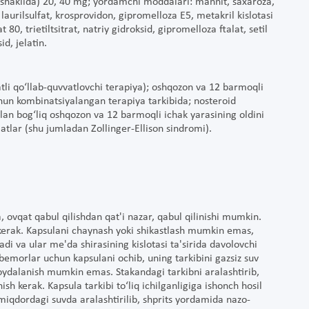
shaklida) 20, 40 mg; yordamchi moddalari: mannit, saxaroza,
 laurilsulfat, krosprovidon, gipromelloza E5, metakril kislotasi
 80, trietiltsitrat, natriy gidroksid, gipromelloza ftalat, setil
id, jelatin.
tli qo‘llab-quvvatlovchi terapiya); oshqozon va 12 barmoqli
chun kombinatsiyalangan terapiya tarkibida; nosteroid
ilan bog‘liq oshqozon va 12 barmoqli ichak yarasining oldini
latlar (shu jumladan Zollinger-Ellison sindromi).
, ovqat qabul qilishdan qat'i nazar, qabul qilinishi mumkin.
h kerak. Kapsulani chaynash yoki shikastlash mumkin emas,
di va ular me'da shirasining kislotasi ta'sirida davolovchi
bemorlar uchun kapsulani ochib, uning tarkibini gazsiz suv
foydalanish mumkin emas. Stakandagi tarkibni aralashtirib,
 kerak. Kapsula tarkibi to‘liq ichilganligiga ishonch hosil
 miqdordagi suvda aralashtirilib, shprits yordamida nazo-