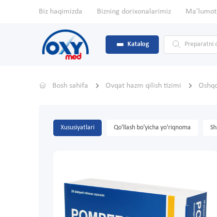
Biz haqimizda
Bizning dorixonalarimiz
Ma'lumot
Katalog
Bosh sahifa
Ovqat hazm qilish tizimi
Oshq
Xususiyatlari
Qo'llash bo'yicha yo'riqnoma
Sh