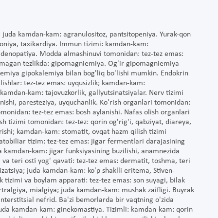
 juda kamdan-kam: agranulositoz, pantsitopeniya. Yurak-qon
rtoniya, taxikardiya. Immun tizimi: kamdan-kam:
limfadenopatiya. Modda almashinuvi tomonidan: tez-tez emas:
anmagan tezlikda: gipomagniemiya. Og'ir gipomagniemiya
emiya gipokalemiya bilan bog'liq bo'lishi mumkin. Endokrin
ilishlar: tez-tez emas: uyqusizlik; kamdan-kam:
 kamdan-kam: tajovuzkorlik, gallyutsinatsiyalar. Nerv tizimi
anishi, paresteziya, uyquchanlik. Ko'rish organlari tomonidan:
omonidan: tez-tez emas: bosh aylanishi. Nafas olish organlari
izimi tomonidan: tez-tez: qorin og'rig'i, qabziyat, diareya,
urishi; kamdan-kam: stomatit, ovqat hazm qilish tizimi
tobiliar tizim: tez-tez emas: jigar fermentlari darajasining
uda kamdan-kam: jigar funksiyasining buzilishi, anamnezida
 va teri osti yog' qavati: tez-tez emas: dermatit, toshma, teri
izatsiya; juda kamdan-kam: ko'p shaklli eritema, Stiven-
 tizimi va boylam apparati: tez-tez emas: son suyagi, bilak
rtralgiya, mialgiya; juda kamdan-kam: mushak zaifligi. Buyrak
terstitsial nefrid. Ba'zi bemorlarda bir vaqtning o'zida
: juda kamdan-kam: ginekomastiya. Tizimli: kamdan-kam: qorin