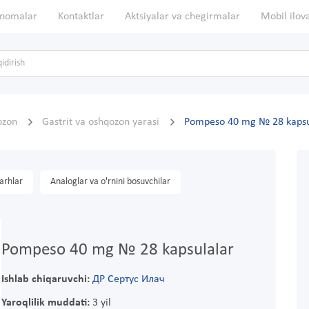
nomalar
Kontaktlar
Aktsiyalar va chegirmalar
Mobil ilov
ozon
Gastrit va oshqozon yarasi
Pompeso 40 mg № 28 kapsu
arhlar
Analoglar va o'rnini bosuvchilar
Pompeso 40 mg № 28 kapsulalar
Ishlab chiqaruvchi:
ДР Сертус Илач
Yaroqlilik muddati:
3 yil