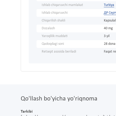
Ishlab chiqaruvchi mamlakat
Turkiya
Ishlab chiqaruvchi
ДР Серт
Chiqarilish shakli
Kapsulal
Dozalash
40 mg
Yaroqlilik muddati
3 yil
Qadoqdagi soni
28 dona
Retsept asosida beriladi
Faqat re
Qo'llash bo'yicha yo'riqnoma
Tarkibi