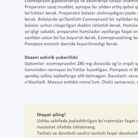
Ezomeprazol gipoxloridriya va axloridriya tufayli vitamin
Preparatni uzoq muddat, ayniqsa bir yildan ortiq qabul
bo'lishlari kerak. Preparatni bolalar ololmaydigan joyda
kerak. Bolalarda qo'llanilishi Ezomeprazol bir oylikdan 
bolalar uchun chiqarilgan shaklni ishlatish kerak. Homil
yo'qligi sababli, preparatni homilador ayollarga faqat
xavfdan ustun bo'lsa buyurish kerak. Ezomeprazolning ko'
Pompezo emizish davrida buyurilmasligi kerak.
Dozani oshirib yuborilishi
Siptomlar: ezomeprazolni 280 mg dozasida og'iz orqali q
tomonidan namoyon bo'lishlar kuzatilgan. Pompezo ni 80 
qanday salbiy oqibatlarga olib kelmagan. Davolash: zaru
o‘tkaziladi. Maxsus antidot noma'lum. Dializ samarasiz, 
Diqqat qiling!
Ushbu sahifada joylashtirilgan ko'rsatmalar faqat
maslahat sifatida ishlatmang.
Tashxis va davolash usulini tanlash faqat davolovc