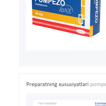
Preparatning xususiyatlari
pompes
Faol moddalar
Esomepr