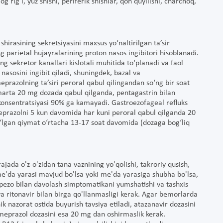
 og'rig'i, yuz shishi, periferik shishlar, qon quyilishi, charchoq,
irasining sеkret­siyasini maxsus yo‘naltirilgan ta’sir
 parietal hujayralarining proton nasos ingibitori hisoblanadi.
ng sеkretor kanallari kislotali muhitida to‘planadi va faol
asosini ingibit qiladi, shuningdek, bazal va
meprazolning ta’siri pеroral qabul qilingandan so‘ng bir soat
marta 20 mg dozada qabul qilganda, pеntagastrin bilan
 konsеntratsiyasi 90% ga kamayadi. Gastroezofageal rеfluks
eprazolni 5 kun davomida har kuni pеroral qabul qilganda 20
‘lgan qiymat o‘rtacha 13-17 soat davomida (dozaga bog‘liq
ajada o'z-o'zidan tana vaznining yo'qolishi, takroriy qusish,
me'da yarasi mavjud bo'lsa yoki me'da yarasiga shubha bo'lsa,
ompezo bilan davolash simptomatikani yumshatishi va tashxis
a ritonavir bilan birga qo'llanmasligi kerak. Agar bemorlarda
 nazorat ostida buyurish tavsiya etiladi, atazanavir dozasini
meprazol dozasini esa 20 mg dan oshirmaslik kerak.