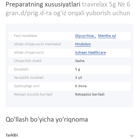
Preparatning xususiyatlari
travrelax 5g № 6
gran.d/prig.d-ra og'iz orqali yuborish uchun
Faol moddalar
Glycyrrhiza ,
Mentha syl
Ishlab chiqaruvchi mamlakat
Hindiston
Ishlab chiqaruvchi
Isshaan Healthcare
Chiqarilish shakli
Sashe
Dozalash
5 g
Yaroqlilik muddati
3 yil
Qadoqdagi soni
6 dona
Retsept asosida beriladi
Retseptsiz beriladi
Qo'llash bo'yicha yo'riqnoma
Tarkibi