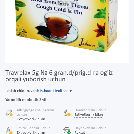
Travrelax 5g № 6 gran.d/prig.d-ra og'iz
orqali yuborish uchun
Ishlab chiqaruvchi:
Isshaan Healthcare
Yaroqlilik muddati:
3 yil
Allergiyaga chalinganlar
Homiladorlar uchun
uchun
Extiyotkorlik bilan
Extiyotkorlik bilan
Emizikli onalar uchun
Haydovchilar uchun
Extiyotkorlik bilan
Ruxsat