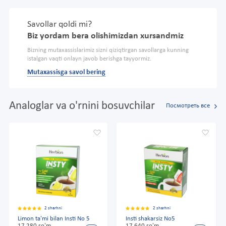
Savollar qoldi mi?
Biz yordam bera olishimizdan xursandmiz
Bizning mutaxassislarimiz sizni qiziqtirgan savollarga kunning
istalgan vaqti onlayn javob berishga tayyormiz.
Mutaxassisga savol bering
Analoglar va o'rnini bosuvchilar
Посмотреть все
2 sharhni
2 sharhni
Limon ta'mi bilan Insti No 5
Insti shakarsiz No5