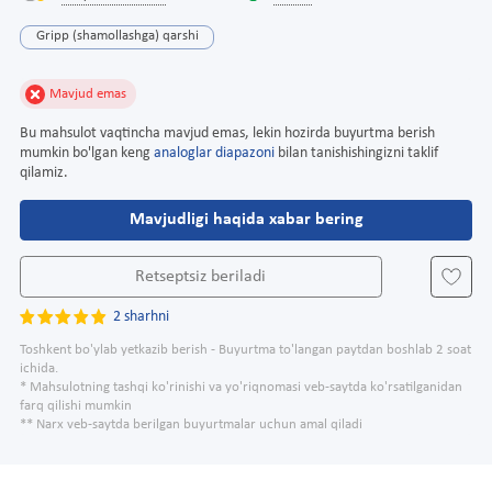
Gripp (shamollashga) qarshi
Mavjud emas
Bu mahsulot vaqtincha mavjud emas, lekin hozirda buyurtma berish
mumkin bo'lgan keng
analoglar diapazoni
bilan tanishishingizni taklif
qilamiz.
Mavjudligi haqida xabar bering
Retseptsiz beriladi
2 sharhni
Toshkent bo'ylab yetkazib berish - Buyurtma to'langan paytdan boshlab 2 soat
ichida.
* Mahsulotning tashqi ko'rinishi va yo'riqnomasi veb-saytda ko'rsatilganidan
farq qilishi mumkin
** Narx veb-saytda berilgan buyurtmalar uchun amal qiladi