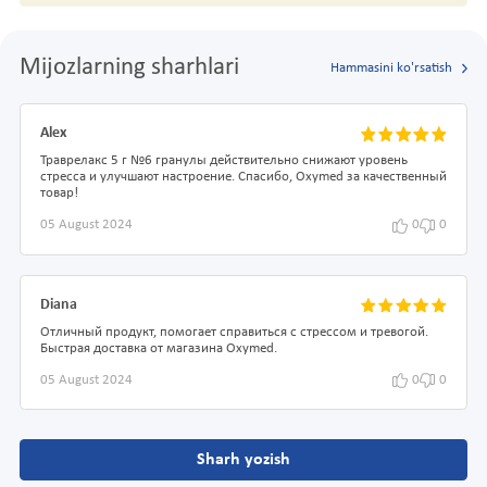
Mijozlarning sharhlari
Hammasini ko'rsatish
Alex
Траврелакс 5 г №6 гранулы действительно снижают уровень
стресса и улучшают настроение. Спасибо, Oxymed за качественный
товар!
05 August 2024
0
0
Diana
Отличный продукт, помогает справиться с стрессом и тревогой.
Быстрая доставка от магазина Oxymed.
05 August 2024
0
0
Sharh yozish