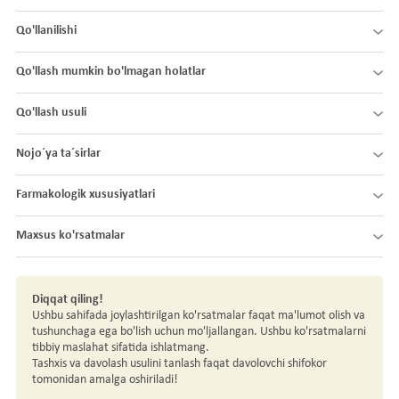
Qo'llanilishi
Qo'llash mumkin bo'lmagan holatlar
Qo'llash usuli
Nojo´ya ta´sirlar
Farmakologik xususiyatlari
Maxsus ko'rsatmalar
Diqqat qiling!
Ushbu sahifada joylashtirilgan ko'rsatmalar faqat ma'lumot olish va
tushunchaga ega bo'lish uchun mo'ljallangan. Ushbu ko'rsatmalarni
tibbiy maslahat sifatida ishlatmang.
Tashxis va davolash usulini tanlash faqat davolovchi shifokor
tomonidan amalga oshiriladi!