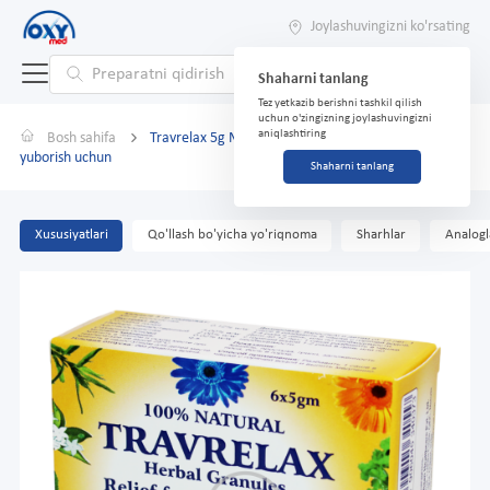
Joylashuvingizni ko'rsating
Shaharni tanlang
Tez yetkazib berishni tashkil qilish
uchun o'zingizning joylashuvingizni
aniqlashtiring
Bosh sahifa
Travrelax 5g № 6 gran.d/prig.d-ra og'iz orqali
yuborish uchun
Shaharni tanlang
Xususiyatlari
Qo'llash bo'yicha yo'riqnoma
Sharhlar
Analogl