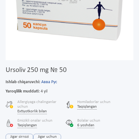
Ursoliv 250 mg № 50
Ishlab chiqaruvchi:
Авва Рус
Yaroqlilik muddati:
4 yil
Allergiyaga chalinganlar
Homiladorlar uchun
uchun
Taqiqlangan
Extiyotkorlik bilan
Emizikli onalar uchun
Bolalar uchun
Taqiqlangan
6 yoshdan
Jigar sirrozi
Jigar uchun