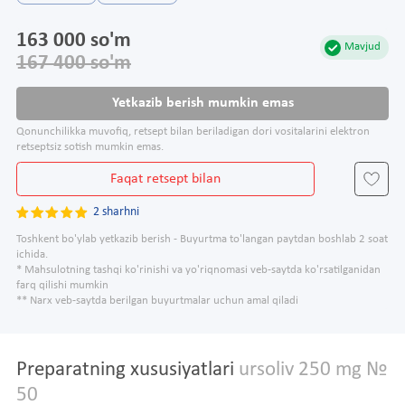
163 000 so'm
Mavjud
167 400 so'm
Yetkazib berish mumkin emas
Qonunchilikka muvofiq, retsept bilan beriladigan dori vositalarini elektron
retseptsiz sotish mumkin emas.
Faqat retsept bilan
2 sharhni
Toshkent bo'ylab yetkazib berish - Buyurtma to'langan paytdan boshlab 2 soat
ichida.
* Mahsulotning tashqi ko'rinishi va yo'riqnomasi veb-saytda ko'rsatilganidan
farq qilishi mumkin
** Narx veb-saytda berilgan buyurtmalar uchun amal qiladi
Preparatning xususiyatlari
ursoliv 250 mg №
50