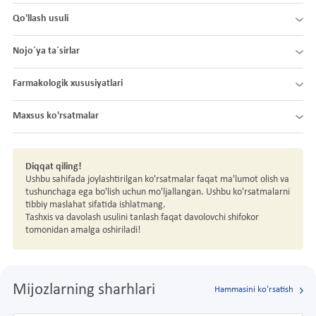
Qo'llash usuli
Nojo´ya ta´sirlar
Farmakologik xususiyatlari
Maxsus ko'rsatmalar
Diqqat qiling!
Ushbu sahifada joylashtirilgan ko'rsatmalar faqat ma'lumot olish va
tushunchaga ega bo'lish uchun mo'ljallangan. Ushbu ko'rsatmalarni
tibbiy maslahat sifatida ishlatmang.
Tashxis va davolash usulini tanlash faqat davolovchi shifokor
tomonidan amalga oshiriladi!
Mijozlarning sharhlari
Hammasini ko'rsatish