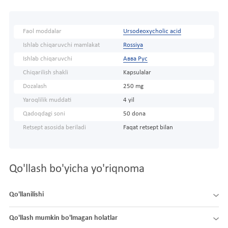
Faol moddalar
Ursodeoxycholic acid
Ishlab chiqaruvchi mamlakat
Rossiya
Ishlab chiqaruvchi
Авва Рус
Chiqarilish shakli
Kapsulalar
Dozalash
250 mg
Yaroqlilik muddati
4 yil
Qadoqdagi soni
50 dona
Retsept asosida beriladi
Faqat retsept bilan
Qo'llash bo'yicha yo'riqnoma
Qo'llanilishi
Qo'llash mumkin bo'lmagan holatlar