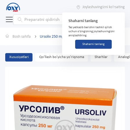
Joylashuvingizni ko'rsating
Shaharni tanlang
Tez yetkazib berishni tashkil qilish
uchun o'zingizning joylashuvingizni
aniqlashtiring
Bosh sahifa
Ursoliv 250 mg № 50
Shaharni tanlang
Xususiyatlari
Qo'llash bo'yicha yo'riqnoma
Sharhlar
Analogl