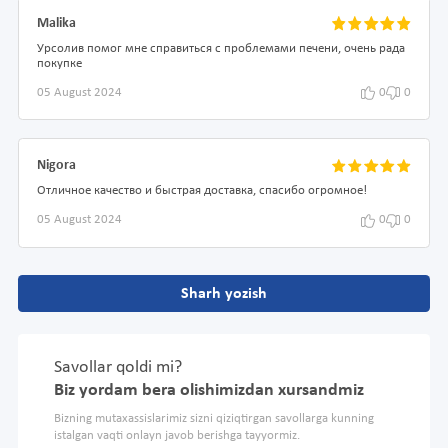
Malika
Урсолив помог мне справиться с проблемами печени, очень рада
покупке
05 August 2024
0
0
Nigora
Отличное качество и быстрая доставка, спасибо огромное!
05 August 2024
0
0
Sharh yozish
Savollar qoldi mi?
Biz yordam bera olishimizdan xursandmiz
Bizning mutaxassislarimiz sizni qiziqtirgan savollarga kunning
istalgan vaqti onlayn javob berishga tayyormiz.