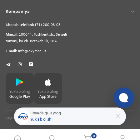
Kompaniya
Ishonch telefoni:
(71) 200-03-03
Manzil:
100044, Toshkent sh., Sergeli
tumani, koʻch. Bezakchilik, 18A
E-mail:
info@oxymed.uz
Yuklab oling
Yuklab oling
Google Play
App Store
Ilovada qulayroq
Sayt yaratuvchi
pharmit.uz
Yuklab olish
0