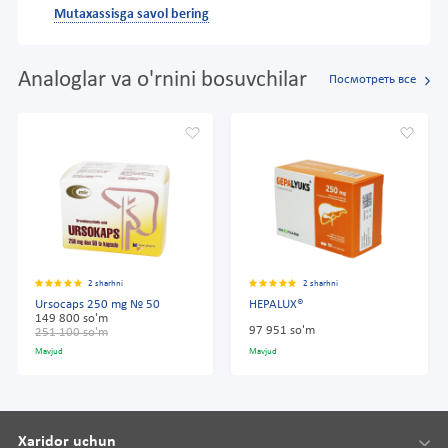
Mutaxassisga savol bering
Analoglar va o'rnini bosuvchilar
Посмотреть все
2 sharhni
2 sharhni
Ursocaps 250 mg № 50
HEPALUX®
149 800 so'm
97 951 so'm
251 100 so'm
Mavjud
Mavjud
Xaridor uchun