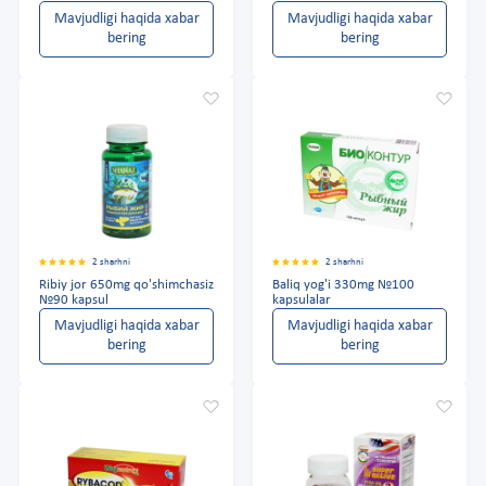
Mavjudligi haqida xabar
Mavjudligi haqida xabar
bering
bering
2 sharhni
2 sharhni
Ribiy jor 650mg qo'shimchasiz
Baliq yog'i 330mg №100
№90 kapsul
kapsulalar
Mavjudligi haqida xabar
Mavjudligi haqida xabar
bering
bering