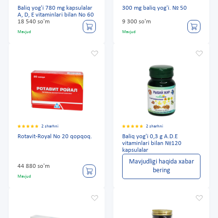
Baliq yog'i 780 mg kapsulalar
300 mg baliq yog'i. № 50
A, D, E vitaminlari bilan No 60
18 540 so'm
9 300 so'm
Mavjud
Mavjud
2 sharhni
2 sharhni
Rotavit-Royal No 20 qopqoq.
Baliq yog'i 0,3 g A.D.E
vitaminlari bilan №120
kapsulalar
Mavjudligi haqida xabar
44 880 so'm
bering
Mavjud