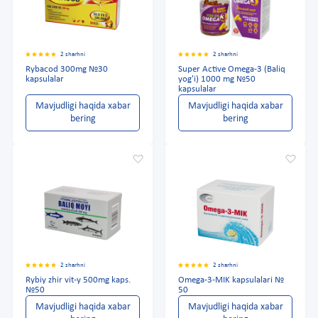
2 sharhni
2 sharhni
Rybacod 300mg №30
Super Active Omega-3 (Baliq
kapsulalar
yog'i) 1000 mg №50
kapsulalar
Mavjudligi haqida xabar
Mavjudligi haqida xabar
bering
bering
2 sharhni
2 sharhni
Rybiy zhir vit-y 500mg kaps.
Omega-3-MIK kapsulalari №
№50
50
Mavjudligi haqida xabar
Mavjudligi haqida xabar