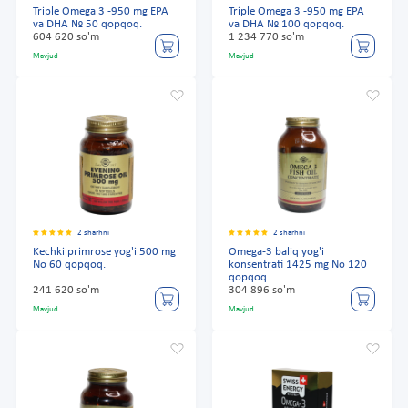
Triple Omega 3 -950 mg EPA
Triple Omega 3 -950 mg EPA
va DHA № 50 qopqoq.
va DHA № 100 qopqoq.
604 620 so'm
1 234 770 so'm
Mavjud
Mavjud
2 sharhni
2 sharhni
Kechki primrose yog'i 500 mg
Omega-3 baliq yog'i
No 60 qopqoq.
konsentrati 1425 mg No 120
qopqoq.
241 620 so'm
304 896 so'm
Mavjud
Mavjud