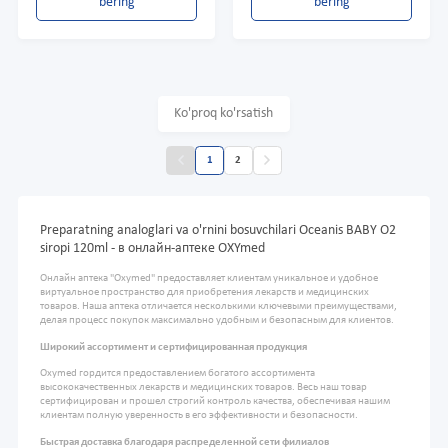
bering
bering
Ko'proq ko'rsatish
1
2
Preparatning analoglari va o'rnini bosuvchilari Oceanis BABY O2
siropi 120ml - в онлайн-аптеке OXYmed
Онлайн аптека "Oxymed" предоставляет клиентам уникальное и удобное
виртуальное пространство для приобретения лекарств и медицинских
товаров. Наша аптека отличается несколькими ключевыми преимуществами,
делая процесс покупок максимально удобным и безопасным для клиентов.
Широкий ассортимент и сертифицированная продукция
Oxymed гордится предоставлением богатого ассортимента
высококачественных лекарств и медицинских товаров. Весь наш товар
сертифицирован и прошел строгий контроль качества, обеспечивая нашим
клиентам полную уверенность в его эффективности и безопасности.
Быстрая доставка благодаря распределенной сети филиалов