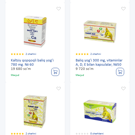
2 sharhni
2 sharhni
Kaltsiy qopqoqli baliq yog'i
Baliq yog'i 300 mg, vitaminlar
780 mg. № 60
A, D, E bilan kapsulalar, №50
19 680 so'm
9 720 so'm
Mavjud
Mavjud
2 sharhni
0 sharhlarni