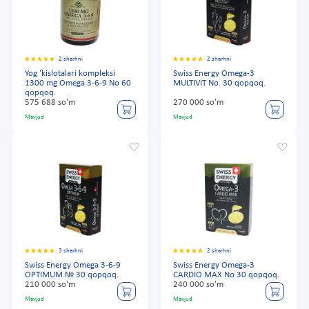
2 sharhni
2 sharhni
Yog 'kislotalari kompleksi
Swiss Energy Omega-3
1300 mg Omega 3-6-9 No 60
MULTIVIT No. 30 qopqoq.
qopqoq.
575 688 so'm
270 000 so'm
Mavjud
Mavjud
3 sharhni
2 sharhni
Swiss Energy Omega 3-6-9
Swiss Energy Omega-3
OPTIMUM № 30 qopqoq.
CARDIO MAX No 30 qopqoq.
210 000 so'm
240 000 so'm
Mavjud
Mavjud