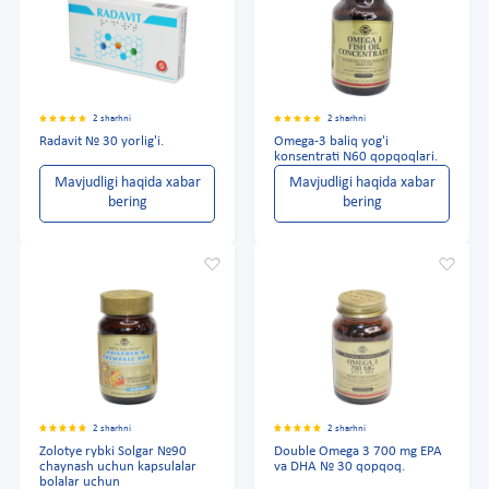
2 sharhni
2 sharhni
Radavit № 30 yorlig'i.
Omega-3 baliq yog'i
konsentrati N60 qopqoqlari.
Mavjudligi haqida xabar
Mavjudligi haqida xabar
bering
bering
2 sharhni
2 sharhni
Zolotye rybki Solgar №90
Double Omega 3 700 mg EPA
chaynash uchun kapsulalar
va DHA № 30 qopqoq.
bolalar uchun