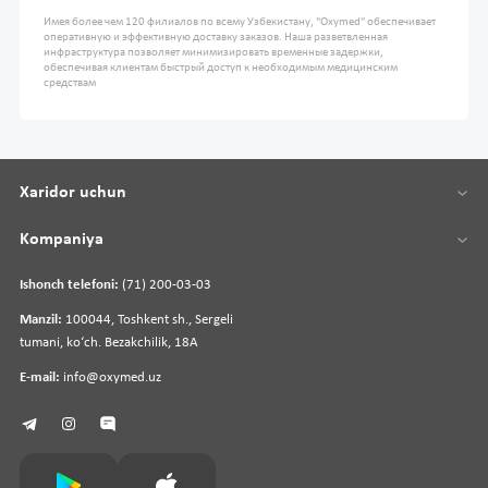
Имея более чем 120 филиалов по всему Узбекистану, "Oxymed" обеспечивает
оперативную и эффективную доставку заказов. Наша разветвленная
инфраструктура позволяет минимизировать временные задержки,
обеспечивая клиентам быстрый доступ к необходимым медицинским
средствам
Xaridor uchun
Kompaniya
Ishonch telefoni:
(71) 200-03-03
Manzil:
100044, Toshkent sh., Sergeli
tumani, koʻch. Bezakchilik, 18A
E-mail:
info@oxymed.uz