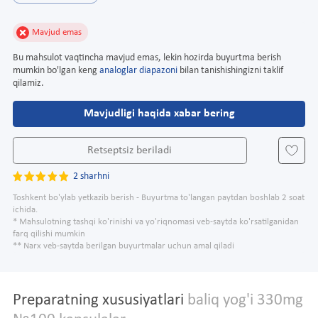
Mavjud emas
Bu mahsulot vaqtincha mavjud emas, lekin hozirda buyurtma berish
mumkin bo'lgan keng
analoglar diapazoni
bilan tanishishingizni taklif
qilamiz.
Mavjudligi haqida xabar bering
Retseptsiz beriladi
2 sharhni
Toshkent bo'ylab yetkazib berish - Buyurtma to'langan paytdan boshlab 2 soat
ichida.
* Mahsulotning tashqi ko'rinishi va yo'riqnomasi veb-saytda ko'rsatilganidan
farq qilishi mumkin
** Narx veb-saytda berilgan buyurtmalar uchun amal qiladi
Preparatning xususiyatlari
baliq yog'i 330mg