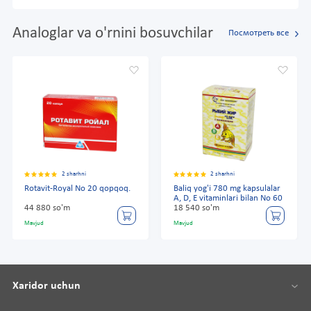
Analoglar va o'rnini bosuvchilar
Посмотреть все
2 sharhni
2 sharhni
Rotavit-Royal No 20 qopqoq.
Baliq yog'i 780 mg kapsulalar
A, D, E vitaminlari bilan No 60
44 880 so'm
18 540 so'm
Mavjud
Mavjud
Xaridor uchun