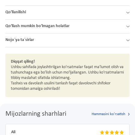
Qo'llanilishi
Qo'llash mumkin bo'lmagan holatlar
Nojo´ya ta´sirlar
Diqqat qiling!
Ushbu sahifada joylashtirilgan ko'rsatmalar faqat ma'lumot olish va
tushunchaga ega bo'lish uchun mo'ljallangan. Ushbu ko'rsatmalarni
tibbiy maslahat sifatida ishlatmang.
Tashxis va davolash usulini tanlash faqat davolovchi shifokor
tomonidan amalga oshiriladi!
Mijozlarning sharhlari
Hammasini ko'rsatish
Ali