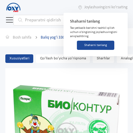
Joylashuvingizni ko'rsating
Shaharni tanlang
Tez yetkazib berishni tashkil qilish
uchun o'zingizning joylashuvingizni
aniqlashtiring
Bosh sahifa
Baliq yog'i 330mg №100 kapsulalar
Shaharni tanlang
Xususiyatlari
Qo'llash bo'yicha yo'riqnoma
Sharhlar
Analogl