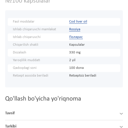
№100 kapsulalar
Faol moddalar
Cod liver oil
Ishlab chiqaruvchi mamlakat
Rossiya
Ishlab chiqaruvchi
Полярис
Chiqarilish shakli
Kapsulalar
Dozalash
330 mg
Yaroqlilik muddati
2 yil
Qadoqdagi soni
100 dona
Retsept asosida beriladi
Retseptsiz beriladi
Qo'llash bo'yicha yo'riqnoma
Tavsif
Tarkibi