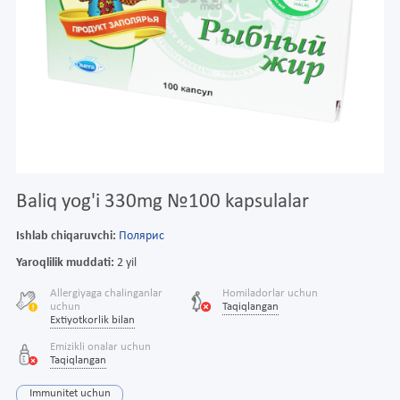
Baliq yog'i 330mg №100 kapsulalar
Ishlab chiqaruvchi:
Полярис
Yaroqlilik muddati:
2 yil
Allergiyaga chalinganlar
Homiladorlar uchun
uchun
Taqiqlangan
Extiyotkorlik bilan
Emizikli onalar uchun
Taqiqlangan
Immunitet uchun