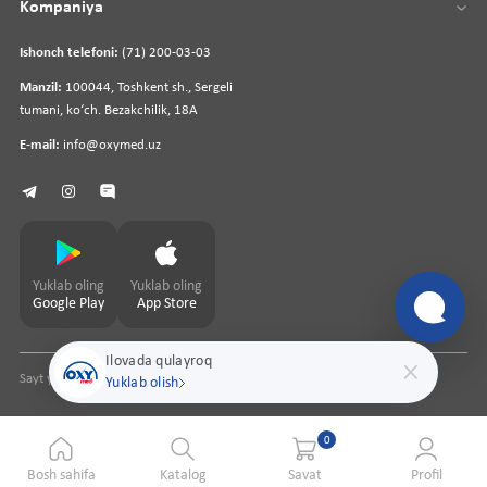
Kompaniya
Ishonch telefoni:
(71) 200-03-03
Manzil:
100044, Toshkent sh., Sergeli
tumani, koʻch. Bezakchilik, 18A
E-mail:
info@oxymed.uz
Yuklab oling
Yuklab oling
Google Play
App Store
Ilovada qulayroq
Sayt yaratuvchi
pharmit.uz
Yuklab olish
0
Bosh sahifa
Katalog
Savat
Profil