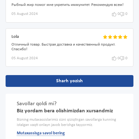
Рыбный жир помог мне укрепить иммунитет. Рекомендую всем!
05 August 2024
0
0
Lola
Отличный товар. Быстрая доставка и качественный продукт.
Спасибо!
05 August 2024
0
0
Sharh yozish
Savollar qoldi mi?
Biz yordam bera olishimizdan xursandmiz
Bizning mutaxassislarimiz sizni qiziqtirgan savollarga kunning
istalgan vaqti onlayn javob berishga tayyormiz.
Mutaxassisga savol bering