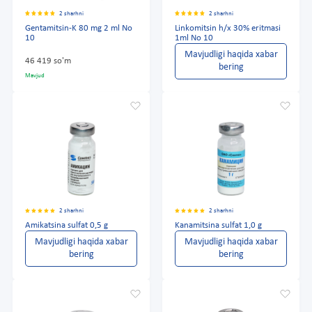
2 sharhni
2 sharhni
Gentamitsin-K 80 mg 2 ml No
Linkomitsin h/x 30% eritmasi
10
1ml No 10
Mavjudligi haqida xabar
46 419 so'm
bering
Mavjud
2 sharhni
2 sharhni
Amikatsina sulfat 0,5 g
Kanamitsina sulfat 1,0 g
Mavjudligi haqida xabar
Mavjudligi haqida xabar
bering
bering