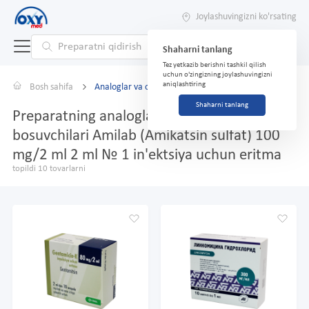
Joylashuvingizni ko'rsating
Shaharni tanlang
Tez yetkazib berishni tashkil qilish
uchun o'zingizning joylashuvingizni
aniqlashtiring
Bosh sahifa
Analoglar va o'rnini bosuvchilar
Shaharni tanlang
Preparatning analoglari va o'rnini
bosuvchilari Amilab (Amikatsin sulfat) 100
mg/2 ml 2 ml № 1 in'ektsiya uchun eritma
topildi 10 tovarlarni