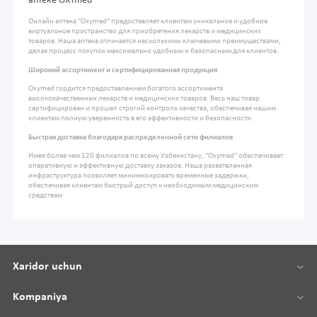
аптеке OXYmed
Онлайн аптека "Oxymed" предоставляет клиентам уникальное и удобное
виртуальное пространство для приобретения лекарств и медицинских
товаров. Наша аптека отличается несколькими ключевыми преимуществами,
делая процесс покупок максимально удобным и безопасным для клиентов.
Широкий ассортимент и сертифицированная продукция
Oxymed гордится предоставлением богатого ассортимента
высококачественных лекарств и медицинских товаров. Весь наш товар
сертифицирован и прошел строгий контроль качества, обеспечивая нашим
клиентам полную уверенность в его эффективности и безопасности.
Быстрая доставка благодаря распределенной сети филиалов
Имея более чем 120 филиалов по всему Узбекистану, "Oxymed" обеспечивает
оперативную и эффективную доставку заказов. Наша разветвленная
инфраструктура позволяет минимизировать временные задержки,
обеспечивая клиентам быстрый доступ к необходимым медицинским
средствам
Xaridor uchun
Kompaniya