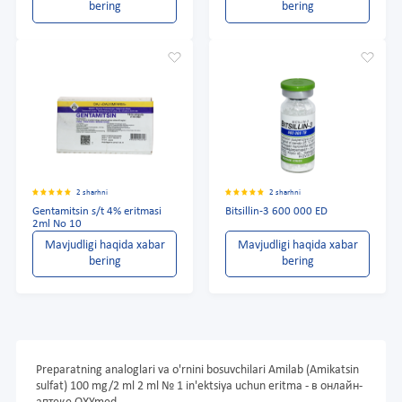
bering
bering
2 sharhni
2 sharhni
Gentamitsin s/t 4% eritmasi
Bitsillin-3 600 000 ED
2ml No 10
Mavjudligi haqida xabar
Mavjudligi haqida xabar
bering
bering
Preparatning analoglari va o'rnini bosuvchilari Amilab (Amikatsin
sulfat) 100 mg/2 ml 2 ml № 1 in'ektsiya uchun eritma - в онлайн-