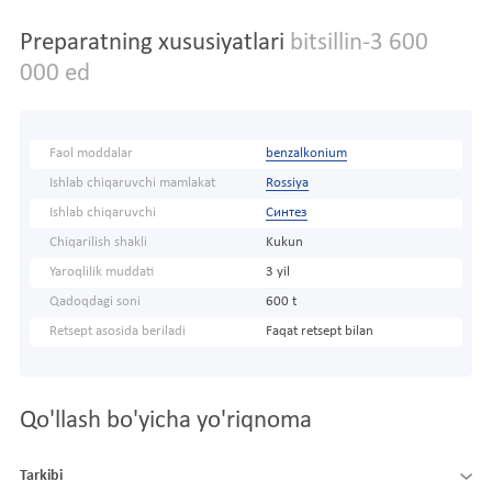
Preparatning xususiyatlari
bitsillin-3 600
000 ed
Faol moddalar
benzalkonium
Ishlab chiqaruvchi mamlakat
Rossiya
Ishlab chiqaruvchi
Синтез
Chiqarilish shakli
Kukun
Yaroqlilik muddati
3 yil
Qadoqdagi soni
600 t
Retsept asosida beriladi
Faqat retsept bilan
Qo'llash bo'yicha yo'riqnoma
Tarkibi