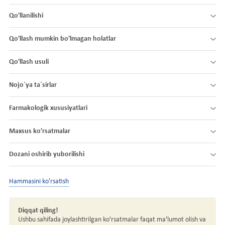
Qo'llanilishi
Qo'llash mumkin bo'lmagan holatlar
Qo'llash usuli
Nojo´ya ta´sirlar
Farmakologik xususiyatlari
Maxsus ko'rsatmalar
Dozani oshirib yuborilishi
Hammasini ko'rsatish
Diqqat qiling!
Ushbu sahifada joylashtirilgan ko'rsatmalar faqat ma'lumot olish va