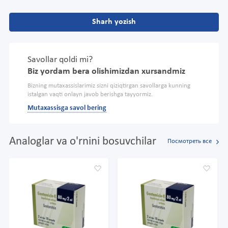
Sharh yozish
Savollar qoldi mi?
Biz yordam bera olishimizdan xursandmiz
Bizning mutaxassislarimiz sizni qiziqtirgan savollarga kunning
istalgan vaqti onlayn javob berishga tayyormiz.
Mutaxassisga savol bering
Analoglar va o'rnini bosuvchilar
Посмотреть все