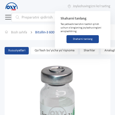
Joylashuvingizni ko'rsating
Shaharni tanlang
Tez yetkazib berishni tashkil qilish
uchun o'zingizning joylashuvingizni
aniqlashtiring
Bosh sahifa
Bitsillin-3 600 000 ED
Shaharni tanlang
Xususiyatlari
Qo'llash bo'yicha yo'riqnoma
Sharhlar
Analogl