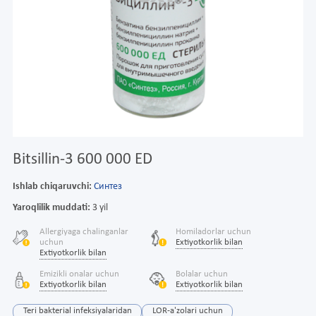
Bitsillin-3 600 000 ED
Ishlab chiqaruvchi:
Синтез
Yaroqlilik muddati:
3 yil
Allergiyaga chalinganlar
Homiladorlar uchun
uchun
Extiyotkorlik bilan
Extiyotkorlik bilan
Emizikli onalar uchun
Bolalar uchun
Extiyotkorlik bilan
Extiyotkorlik bilan
Teri bakterial infeksiyalaridan
LOR-a'zolari uchun