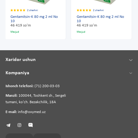
2 sharhni
2 sharhni
Gentamitsin-K 80 mg 2 ml No
Gentamitsin-K 80 mg 2 ml No
10
10
46 419 so'm
46 419 so'm
Mavjud
Mavjud
Xaridor uchun
Kompaniya
Ishonch telefoni:
(71) 200-03-03
Manzil:
100044, Toshkent sh., Sergeli
tumani, koʻch. Bezakchilik, 18A
E-mail:
info@oxymed.uz