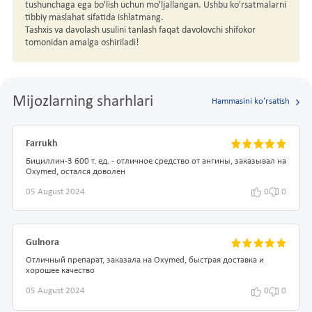
tushunchaga ega bo'lish uchun mo'ljallangan. Ushbu ko'rsatmalarni
tibbiy maslahat sifatida ishlatmang.
Tashxis va davolash usulini tanlash faqat davolovchi shifokor
tomonidan amalga oshiriladi!
Mijozlarning sharhlari
Hammasini ko'rsatish
Farrukh
Бициллин-3 600 т. ед. - отличное средство от ангины, заказывал на
Oxymed, остался доволен
05 August 2024
0
0
Gulnora
Отличный препарат, заказала на Oxymed, быстрая доставка и
хорошее качество
05 August 2024
0
0