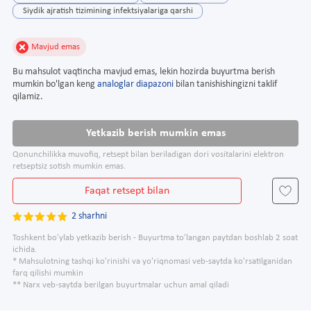
Siydik ajratish tizimining infektsiyalariga qarshi
Mavjud emas
Bu mahsulot vaqtincha mavjud emas, lekin hozirda buyurtma berish
mumkin bo'lgan keng
analoglar diapazoni
bilan tanishishingizni taklif
qilamiz.
Yetkazib berish mumkin emas
Qonunchilikka muvofiq, retsept bilan beriladigan dori vositalarini elektron
retseptsiz sotish mumkin emas.
Faqat retsept bilan
2 sharhni
Toshkent bo'ylab yetkazib berish - Buyurtma to'langan paytdan boshlab 2 soat
ichida.
* Mahsulotning tashqi ko'rinishi va yo'riqnomasi veb-saytda ko'rsatilganidan
farq qilishi mumkin
** Narx veb-saytda berilgan buyurtmalar uchun amal qiladi