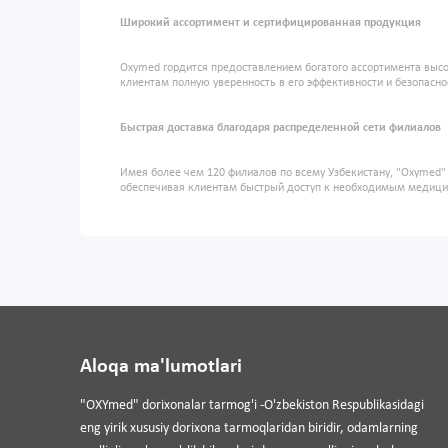
Широкий ассортимент и сертифицированная продукция
Oxymed гордится предоставлением богатого ассортимента высо
клиентам полную уверенность в его эффективности и безопасно
Быстрая доставка благодаря распределенной сети филиалов
Имея более чем 120 филиалов по всему Узбекистану, "Oxymed
обеспечивая клиентам быстрый доступ к необходимым медиц
Aloqa ma'lumotlari
"OXYmed" dorixonalar tarmog'i -O'zbekiston Respublikasidagi
eng yirik xususiy dorixona tarmoqlaridan biridir, odamlarning