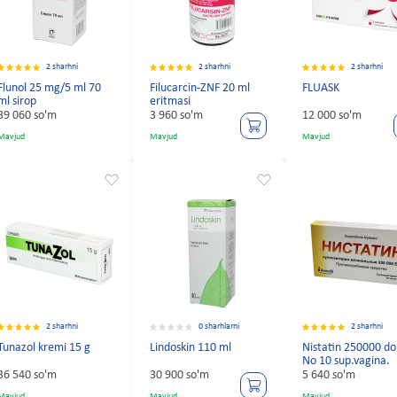
2 sharhni
2 sharhni
2 sharhni
Flunol 25 mg/5 ml 70
Filucarcin-ZNF 20 ml
FLUASK
ml sirop
eritmasi
39 060 so'm
3 960 so'm
12 000 so'm
Mavjud
Mavjud
Mavjud
2 sharhni
0 sharhlarni
2 sharhni
Tunazol kremi 15 g
Lindoskin 110 ml
Nistatin 250000 d
No 10 sup.vagina.
36 540 so'm
30 900 so'm
5 640 so'm
Mavjud
Mavjud
Mavjud