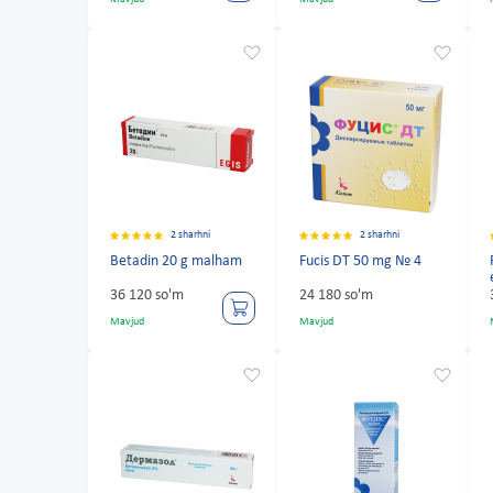
2 sharhni
2 sharhni
Betadin 20 g malham
Fucis DT 50 mg № 4
36 120 so'm
24 180 so'm
Mavjud
Mavjud