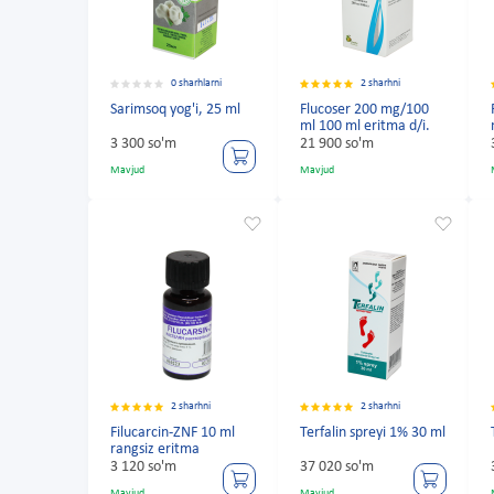
0 sharhlarni
2 sharhni
Sarimsoq yog'i, 25 ml
Flucoser 200 mg/100
ml 100 ml eritma d/i.
3 300 so'm
21 900 so'm
Mavjud
Mavjud
2 sharhni
2 sharhni
Filucarcin-ZNF 10 ml
Terfalin spreyi 1% 30 ml
rangsiz eritma
3 120 so'm
37 020 so'm
Mavjud
Mavjud