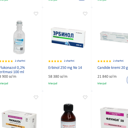
2 sharhni
2 sharhni
2 sharhni
Flukonazol 0,2%
Erbinol 250 mg № 14
Candide kremi 20 
eritmasi 100 ml
3 900 so'm
58 380 so'm
21 840 so'm
Mavjud
Mavjud
Mavjud