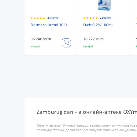
2 sharhni
2 sharhni
Dermazol kremi 30.0
Fucis 0,2% 100ml
36 240 so'm
18 272 so'm
Mavjud
Mavjud
Zamburug'dan - в онлайн-аптеке OXY
Онлайн аптека "Oxymed" предоставляет клиентам уникальное 
преимуществами, делая процесс покупок максимально удобны