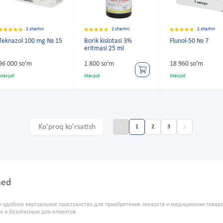
2 sharhni
2 sharhni
2 sharhni
Teknazol 100 mg № 15
Borik kislotasi 3%
Flunol-50 № 7
eritmasi 25 ml
96 000 so'm
1 800 so'm
18 960 so'm
Mavjud
Mavjud
Mavjud
Ko'proq ko'rsatish
1
2
3
med
и удобное виртуальное пространство для приобретения лекарств и медицинских това
м и безопасным для клиентов.