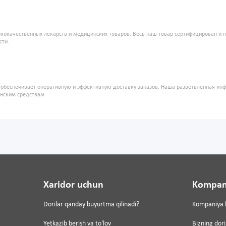
кокачественных лекарств и медицинских товаров. Весь наш товар сертифицирован и 
сти.
" обеспечивает оперативную и эффективную доставку заказов. Наша разветвленная ин
инским средствам
Xaridor uchun
Kompan
Dorilar qanday buyurtma qilinadi?
Kompaniya 
Yetkazib berish va to'lov
Bizning dor