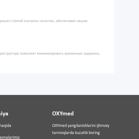
прошел строгий контроль качества, обеспечивая нашим
фраструктура позволяет минимизировать временные задержки,
iya
OXYmed
haqida
OXYmed yangilanishlarini ijtimoiy
tarmoqlarda kuzatib boring
ixonalarimiz