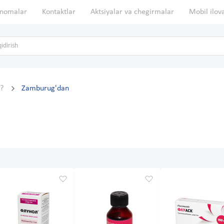
nomalar
Kontaktlar
Aktsiyalar va chegirmalar
Mobil ilov
n?
Zamburug'dan