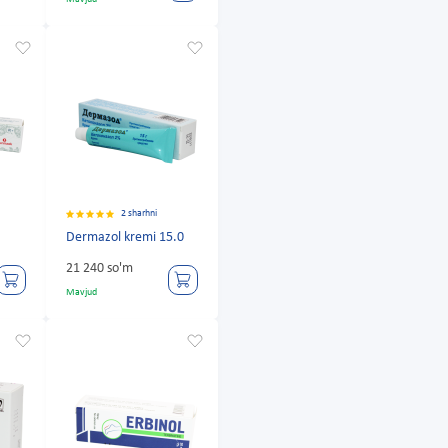
2 sharhni
g
Dermazol kremi 15.0
21 240 so'm
Mavjud