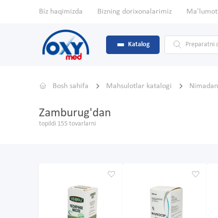
Biz haqimizda
Bizning dorixonalarimiz
Ma'lumot
Katalog
Bosh sahifa
Mahsulotlar katalogi
Nimada
Zamburug'dan
topildi 155 tovarlarni