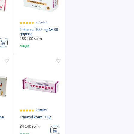
2 sharhni
Teknazol 100 mg № 30
qopqoq.
155 100 so'm
Mavjud
2 sharhni
ona
Trinazol kremi 15 g
34 140 so'm
Mavjud