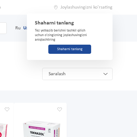
a
Joylashuvingizni ko'rsating
Shaharni tanlang
0
Savat
Ru
Uz
(71) 200-03-03
Tez yetkazib berishni tashkil qilish
uchun o'zingizning joylashuvingizni
aniqlashtiring
Shaharni tanlang
Saralash