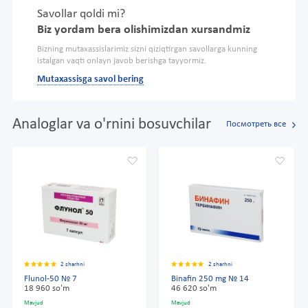
Savollar qoldi mi?
Biz yordam bera olishimizdan xursandmiz
Bizning mutaxassislarimiz sizni qiziqtirgan savollarga kunning
istalgan vaqti onlayn javob berishga tayyormiz.
Mutaxassisga savol bering
Analoglar va o'rnini bosuvchilar
Посмотреть все
2 sharhni
2 sharhni
Flunol-50 № 7
Binafin 250 mg № 14
18 960 so'm
46 620 so'm
Mavjud
Mavjud