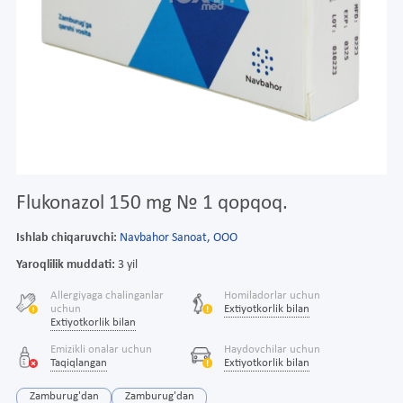
Flukonazol 150 mg № 1 qopqoq.
Ishlab chiqaruvchi:
Navbahor Sanoat, ООО
Yaroqlilik muddati:
3 yil
Allergiyaga chalinganlar
Homiladorlar uchun
uchun
Extiyotkorlik bilan
Extiyotkorlik bilan
Emizikli onalar uchun
Haydovchilar uchun
Taqiqlangan
Extiyotkorlik bilan
Zamburug'dan
Zamburug'dan