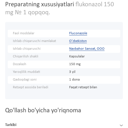
Preparatning xususiyatlari
flukonazol 150
mg № 1 qopqoq.
Faol moddalar
Fluconazole
Ishlab chiqaruvchi mamlakat
O'zbekiston
Ishlab chiqaruvchi
Navbahor Sanoat, ООО
Chiqarilish shakli
Kapsulalar
Dozalash
150 mg
Yaroqlilik muddati
3 yil
Qadoqdagi soni
1 dona
Retsept asosida beriladi
Faqat retsept bilan
Qo'llash bo'yicha yo'riqnoma
Tarkibi