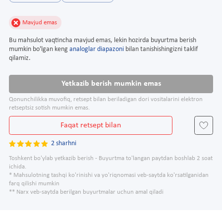
Mavjud emas
Bu mahsulot vaqtincha mavjud emas, lekin hozirda buyurtma berish
mumkin bo'lgan keng
analoglar diapazoni
bilan tanishishingizni taklif
qilamiz.
Yetkazib berish mumkin emas
Qonunchilikka muvofiq, retsept bilan beriladigan dori vositalarini elektron
retseptsiz sotish mumkin emas.
Faqat retsept bilan
2 sharhni
Toshkent bo'ylab yetkazib berish - Buyurtma to'langan paytdan boshlab 2 soat
ichida.
* Mahsulotning tashqi ko'rinishi va yo'riqnomasi veb-saytda ko'rsatilganidan
farq qilishi mumkin
** Narx veb-saytda berilgan buyurtmalar uchun amal qiladi