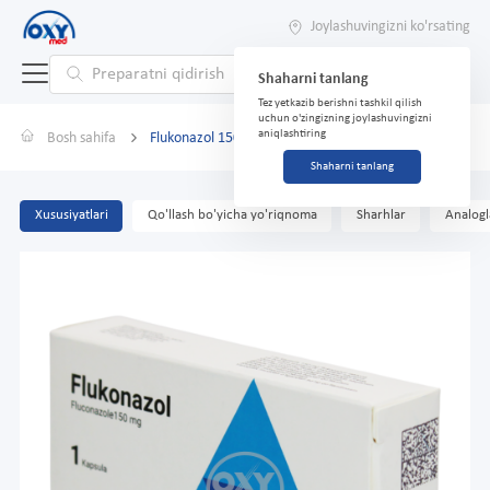
Joylashuvingizni ko'rsating
Shaharni tanlang
Tez yetkazib berishni tashkil qilish
uchun o'zingizning joylashuvingizni
aniqlashtiring
Bosh sahifa
Flukonazol 150 mg № 1 qopqoq.
Shaharni tanlang
Xususiyatlari
Qo'llash bo'yicha yo'riqnoma
Sharhlar
Analogl