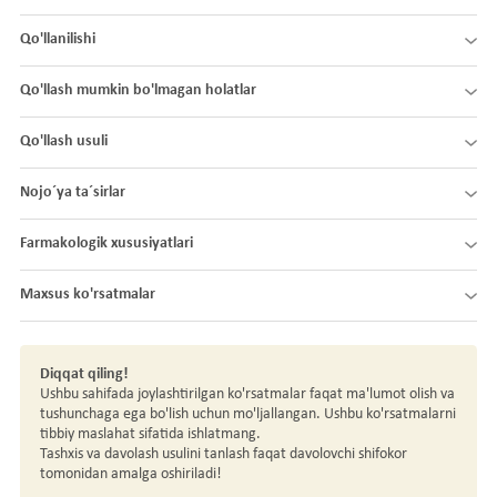
Qo'llanilishi
Qo'llash mumkin bo'lmagan holatlar
Qo'llash usuli
Nojo´ya ta´sirlar
Farmakologik xususiyatlari
Maxsus ko'rsatmalar
Diqqat qiling!
Ushbu sahifada joylashtirilgan ko'rsatmalar faqat ma'lumot olish va
tushunchaga ega bo'lish uchun mo'ljallangan. Ushbu ko'rsatmalarni
tibbiy maslahat sifatida ishlatmang.
Tashxis va davolash usulini tanlash faqat davolovchi shifokor
tomonidan amalga oshiriladi!