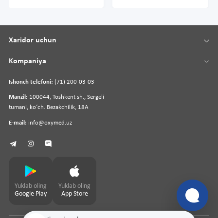
Xaridor uchun
Kompaniya
Ishonch telefoni:
(71) 200-03-03
Manzil:
100044, Toshkent sh., Sergeli
tumani, koʻch. Bezakchilik, 18A
E-mail:
info@oxymed.uz
Yuklab oling
Yuklab oling
Google Play
App Store