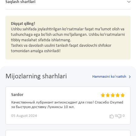
Saqlash shartlari
Diqqat qiling!
Ushbu sahifada joylashtirilgan ko'rsatmalar faqat ma'lumot olish va
tushunchaga ega bo'lish uchun mo'ljallangan. Ushbu ko'rsatmalarni
tibbiy maslahat sifatida ishlatmang.
Tashxis va davolash usulini tanlash faqat davolovchi shifokor
tomonidan amalga oshiriladi!
Mijozlarning sharhlari
Hammasini ko'rsatish
Sardor
Качественный лубрикант антиоксидант для глаз! Спасибо Oxymed
за быструю доставку Лумиксы 10 мл.
05 August 2024
0
0