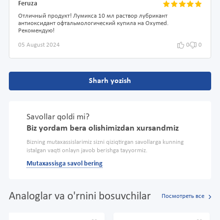
Feruza
Отличный продукт! Лумикса 10 мл раствор лубрикант
антиоксидант офтальмологический купила на Oxymed.
Рекомендую!
05 August 2024
0
0
Sharh yozish
Savollar qoldi mi?
Biz yordam bera olishimizdan xursandmiz
Bizning mutaxassislarimiz sizni qiziqtirgan savollarga kunning
istalgan vaqti onlayn javob berishga tayyormiz.
Mutaxassisga savol bering
Analoglar va o'rnini bosuvchilar
Посмотреть все