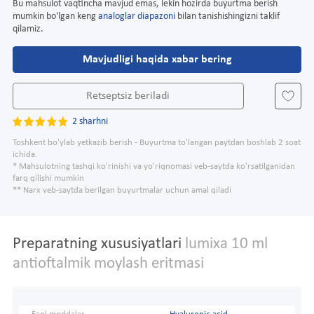
Bu mahsulot vaqtincha mavjud emas, lekin hozirda buyurtma berish
mumkin bo'lgan keng
analoglar diapazoni
bilan tanishishingizni taklif
qilamiz.
Mavjudligi haqida xabar bering
Retseptsiz beriladi
2 sharhni
Toshkent bo'ylab yetkazib berish - Buyurtma to'langan paytdan boshlab 2 soat
ichida.
* Mahsulotning tashqi ko'rinishi va yo'riqnomasi veb-saytda ko'rsatilganidan
farq qilishi mumkin
** Narx veb-saytda berilgan buyurtmalar uchun amal qiladi
Preparatning xususiyatlari
lumixa 10 ml
antioftalmik moylash eritmasi