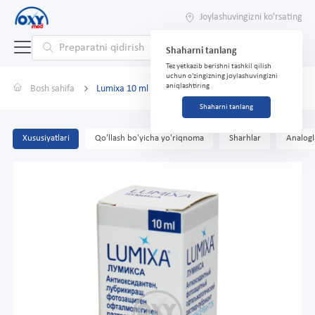
Joylashuvingizni ko'rsating
Shaharni tanlang
Tez yetkazib berishni tashkil qilish
uchun o'zingizning joylashuvingizni
aniqlashtiring
Bosh sahifa
Lumixa 10 ml antioftalmik moylash eritmasi
Shaharni tanlang
Xususiyatlari
Qo'llash bo'yicha yo'riqnoma
Sharhlar
Analogl