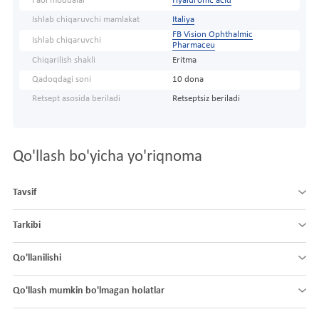
Faol moddalar
Hyaluronic acid
Ishlab chiqaruvchi mamlakat
Italiya
FB Vision Ophthalmic
Ishlab chiqaruvchi
Pharmaceu
Chiqarilish shakli
Eritma
Qadoqdagi soni
10 dona
Retsept asosida beriladi
Retseptsiz beriladi
Qo'llash bo'yicha yo'riqnoma
Tavsif
Tarkibi
Qo'llanilishi
Qo'llash mumkin bo'lmagan holatlar