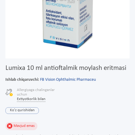
Lumixa 10 ml antioftalmik moylash eritmasi
Ishlab chiqaruvchi:
FB Vision Ophthalmic Pharmaceu
Allergiyaga chalinganlar
uchun
Extiyotkorlik bilan
Ko'z qurishidan
Mavjud emas