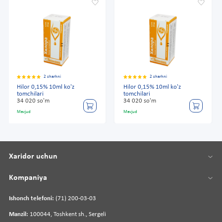
2 sharhni
2 sharhni
Hilor 0,15% 10ml ko'z
Hilor 0,15% 10ml ko'z
tomchilari
tomchilari
34 020 so'm
34 020 so'm
Mavjud
Mavjud
Xaridor uchun
Kompaniya
Ishonch telefoni:
(71) 200-03-03
Manzil:
100044, Toshkent sh., Sergeli