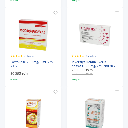
Mavjud
Mavjud
2 sharhni
2 sharhni
Fosfolipial 250 mg/5 ml 5 ml
Inyeksiya uchun liverin
№ 5
eritmasi 600mg/2ml 2ml №7
250 900 so'm
80 395 so'm
258 900 so'm
Mavjud
Mavjud