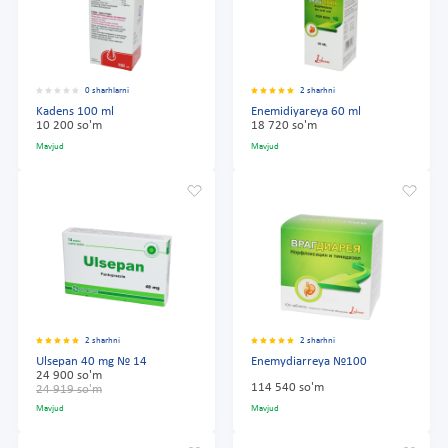
0 sharhlarni
2 sharhni
Kadens 100 ml
Enemidiyareya 60 ml
10 200 so'm
18 720 so'm
Mavjud
Mavjud
2 sharhni
2 sharhni
Ulsepan 40 mg № 14
Enemydiarreya №100
24 900 so'm
114 540 so'm
24 919 so'm
Mavjud
Mavjud