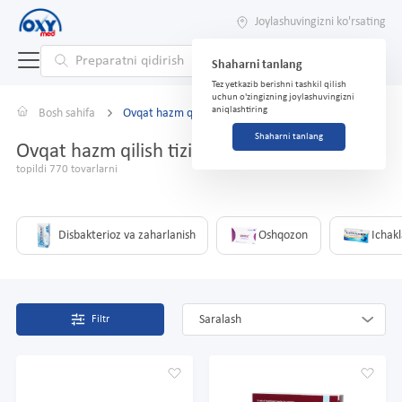
Joylashuvingizni ko'rsating
Shaharni tanlang
Tez yetkazib berishni tashkil qilish
uchun o'zingizning joylashuvingizni
aniqlashtiring
Bosh sahifa
Ovqat hazm qilish tizimi
Shaharni tanlang
Ovqat hazm qilish tizimi
topildi 770 tovarlarni
Disbakterioz va zaharlanish
Oshqozon
Ichakl
Saralash
Filtr