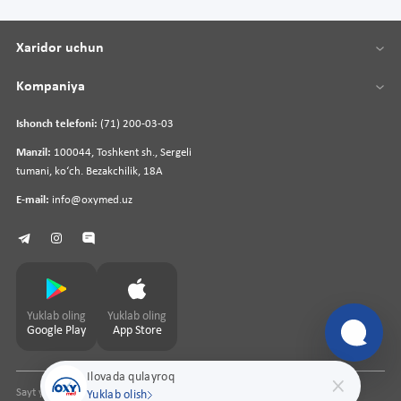
Xaridor uchun
Kompaniya
Ishonch telefoni:
(71) 200-03-03
Manzil:
100044, Toshkent sh., Sergeli
tumani, koʻch. Bezakchilik, 18A
E-mail:
info@oxymed.uz
Yuklab oling
Yuklab oling
Google Play
App Store
Ilovada qulayroq
Sayt yaratuvchi
pharmit.uz
Yuklab olish