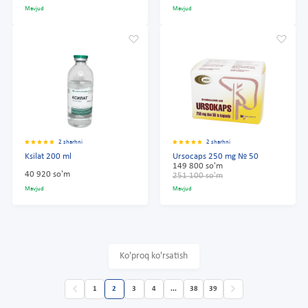
Mavjud
Mavjud
2 sharhni
2 sharhni
Ksilat 200 ml
Ursocaps 250 mg № 50
149 800 so'm
40 920 so'm
251 100 so'm
Mavjud
Mavjud
Ko'proq ko'rsatish
1
2
3
4
...
38
39