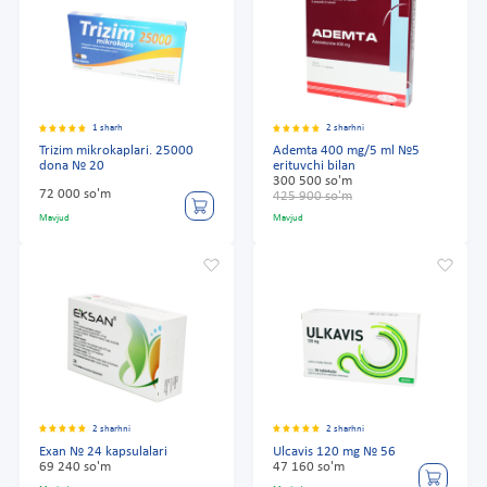
1 sharh
2 sharhni
Trizim mikrokaplari. 25000
Ademta 400 mg/5 ml №5
dona № 20
erituvchi bilan
300 500 so'm
72 000 so'm
425 900 so'm
Mavjud
Mavjud
2 sharhni
2 sharhni
Exan № 24 kapsulalari
Ulcavis 120 mg № 56
69 240 so'm
47 160 so'm