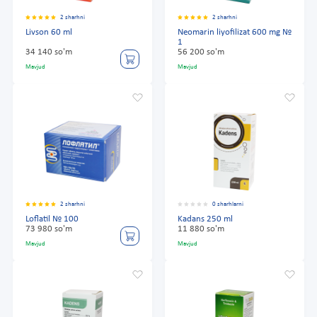
2 sharhni
2 sharhni
Livson 60 ml
Neomarin liyofilizat 600 mg №
1
34 140 so'm
56 200 so'm
Mavjud
Mavjud
2 sharhni
0 sharhlarni
Loflatil № 100
Kadans 250 ml
73 980 so'm
11 880 so'm
Mavjud
Mavjud