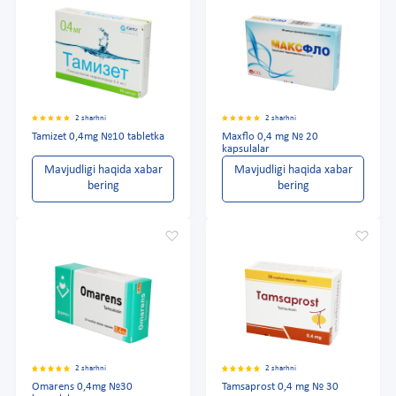
2 sharhni
2 sharhni
Tamizet 0,4mg №10 tabletka
Maxflo 0,4 mg № 20
kapsulalar
Mavjudligi haqida xabar
Mavjudligi haqida xabar
bering
bering
2 sharhni
2 sharhni
Omarens 0,4mg №30
Tamsaprost 0,4 mg № 30