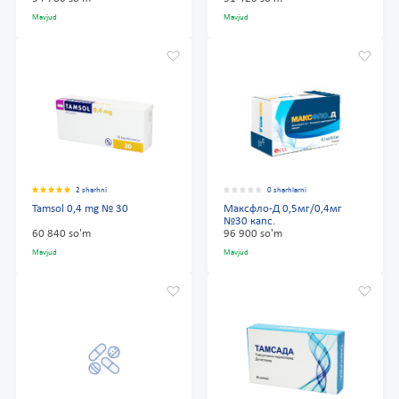
Mavjud
Mavjud
2 sharhni
0 sharhlarni
Tamsol 0,4 mg № 30
Максфло-Д 0,5мг/0,4мг
№30 капс.
60 840 so'm
96 900 so'm
Mavjud
Mavjud