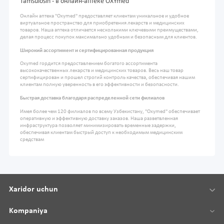
Tamsulosin - в онлайн-аптеке OXYmed
Онлайн аптека "Oxymed" предоставляет клиентам уникальное и удобное
виртуальное пространство для приобретения лекарств и медицинских
товаров. Наша аптека отличается несколькими ключевыми преимуществами,
делая процесс покупок максимально удобным и безопасным для клиентов.
Широкий ассортимент и сертифицированная продукция
Oxymed гордится предоставлением богатого ассортимента
высококачественных лекарств и медицинских товаров. Весь наш товар
сертифицирован и прошел строгий контроль качества, обеспечивая нашим
клиентам полную уверенность в его эффективности и безопасности.
Быстрая доставка благодаря распределенной сети филиалов
Имея более чем 120 филиалов по всему Узбекистану, "Oxymed" обеспечивает
оперативную и эффективную доставку заказов. Наша разветвленная
инфраструктура позволяет минимизировать временные задержки,
обеспечивая клиентам быстрый доступ к необходимым медицинским
средствам
Xaridor uchun
Kompaniya