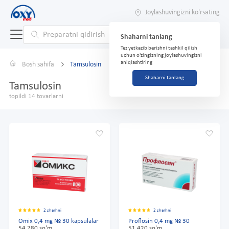
Joylashuvingizni ko'rsating
Shaharni tanlang
Tez yetkazib berishni tashkil qilish
uchun o'zingizning joylashuvingizni
aniqlashtiring
Bosh sahifa
Tamsulosin
Shaharni tanlang
Tamsulosin
topildi 14 tovarlarni
2 sharhni
2 sharhni
Omix 0,4 mg № 30 kapsulalar
Proflosin 0,4 mg № 30
54 780 so'm
51 420 so'm