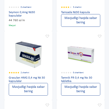
0 sharhlarni
3 sharhni
Seymon 0,4mg №30
Tamsada №30 kapsula
kapsulalar
Mavjudligi haqida xabar
44 760 so'm
bering
Mavjud
2 sharhni
0 sharhlarni
Grasulan HMG 0,4 mg № 30
Tamnik PR 0,4 mg No 30
kapsulalar
tabletka.
Mavjudligi haqida xabar
Mavjudligi haqida xabar
bering
bering