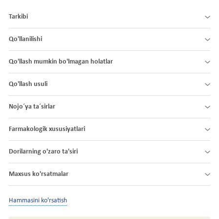
Tarkibi
Qo'llanilishi
Qo'llash mumkin bo'lmagan holatlar
Qo'llash usuli
Nojo´ya ta´sirlar
Farmakologik xususiyatlari
Dorilarning o'zaro ta'siri
Maxsus ko'rsatmalar
Hammasini ko'rsatish