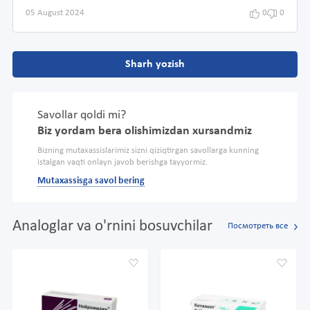
05 August 2024
0
0
Sharh yozish
Savollar qoldi mi?
Biz yordam bera olishimizdan xursandmiz
Bizning mutaxassislarimiz sizni qiziqtirgan savollarga kunning
istalgan vaqti onlayn javob berishga tayyormiz.
Mutaxassisga savol bering
Analoglar va o'rnini bosuvchilar
Посмотреть все