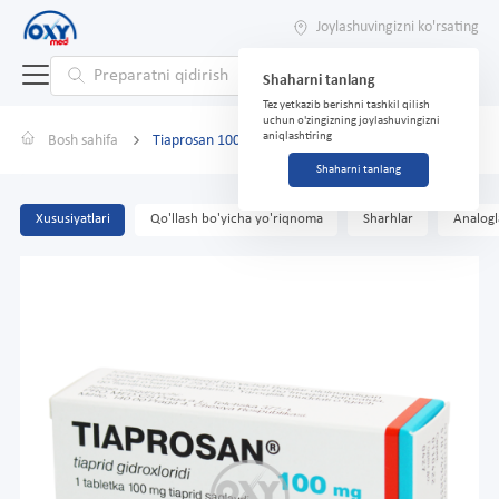
Joylashuvingizni ko'rsating
Shaharni tanlang
Tez yetkazib berishni tashkil qilish
uchun o'zingizning joylashuvingizni
aniqlashtiring
Bosh sahifa
Tiaprosan 100 mg № 30
Shaharni tanlang
Xususiyatlari
Qo'llash bo'yicha yo'riqnoma
Sharhlar
Analogl