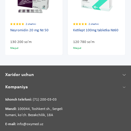
2 sharhni
2 sharhni
Neyromidin 20 mg № 50
Ketilept 100mg tabletka №60
130 200 so'm
120 780 so'm
Mavjud
Mavjud
Xaridor uchun
Kompaniya
Ishonch telefoni:
(71) 200-03-03
Manzil:
100044, Toshkent sh., Sergeli
tumani, koʻch. Bezakchilik, 18A
E-mail:
info@oxymed.uz