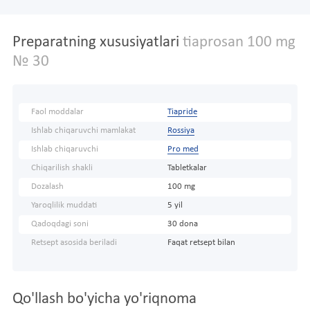
Preparatning xususiyatlari
tiaprosan 100 mg
№ 30
Faol moddalar
Tiapride
Ishlab chiqaruvchi mamlakat
Rossiya
Ishlab chiqaruvchi
Pro med
Chiqarilish shakli
Tabletkalar
Dozalash
100 mg
Yaroqlilik muddati
5 yil
Qadoqdagi soni
30 dona
Retsept asosida beriladi
Faqat retsept bilan
Qo'llash bo'yicha yo'riqnoma