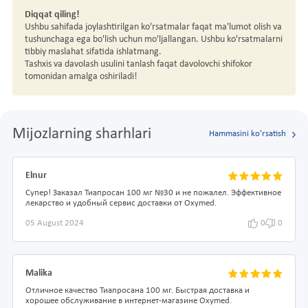
Diqqat qiling!
Ushbu sahifada joylashtirilgan ko'rsatmalar faqat ma'lumot olish va
tushunchaga ega bo'lish uchun mo'ljallangan. Ushbu ko'rsatmalarni
tibbiy maslahat sifatida ishlatmang.
Tashxis va davolash usulini tanlash faqat davolovchi shifokor
tomonidan amalga oshiriladi!
Mijozlarning sharhlari
Hammasini ko'rsatish
Elnur
Супер! Заказал Тиапросан 100 мг №30 и не пожалел. Эффективное
лекарство и удобный сервис доставки от Oxymed.
05 August 2024
0
0
Malika
Отличное качество Тиапросана 100 мг. Быстрая доставка и
хорошее обслуживание в интернет-магазине Oxymed.