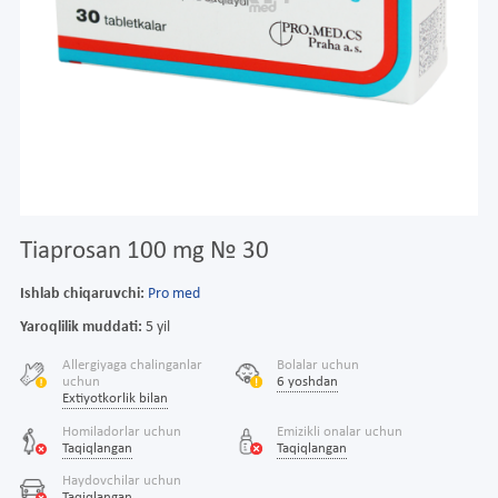
Tiaprosan 100 mg № 30
Ishlab chiqaruvchi:
Pro med
Yaroqlilik muddati:
5 yil
Allergiyaga chalinganlar
Bolalar uchun
uchun
6 yoshdan
Extiyotkorlik bilan
Homiladorlar uchun
Emizikli onalar uchun
Taqiqlangan
Taqiqlangan
Haydovchilar uchun